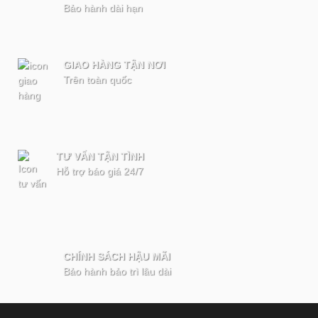
Bảo hành dài hạn
GIAO HÀNG TẬN NƠI
Trên toàn quốc
TƯ VẤN TẬN TÌNH
Hỗ trợ báo giá 24/7
CHÍNH SÁCH HẬU MÃI
Bảo hành bảo trì lâu dài