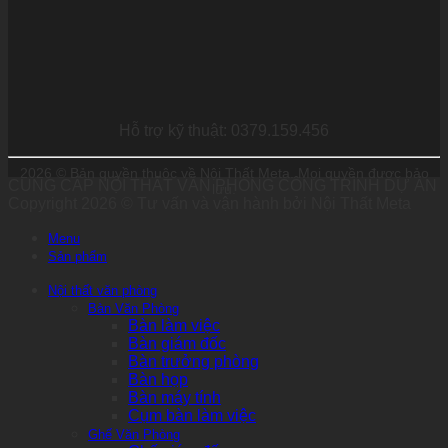
Hỗ trợ kỹ thuật: 0379.159.456
2026 © Bản quyền thuộc về Nội Thất Meta. Mọi quyền được bảo
CUNG CẤP NỘI THẤT VĂN PHÒNG CÔNG TRÌNH DỰ ÁN
lưu.
Copyright 2026 © Tư vấn và vận hành bởi Nội Thất Meta
Menu
Sản phẩm
Nội thất văn phòng
Bàn Văn Phòng
Bàn làm việc
Bàn giám đốc
Bàn trưởng phòng
Bàn họp
Bàn máy tính
Cụm bàn làm việc
Ghế Văn Phòng