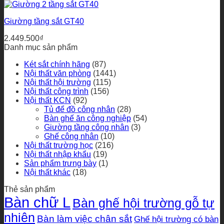
Giường tầng sắt GT40
2.449.500
₫
Danh mục sản phẩm
Két sắt chính hãng
(87)
Nội thất văn phòng
(1441)
Nội thất hội trường
(115)
Nội thất công trình
(156)
Nội thất KCN
(92)
Tủ để đồ công nhân
(28)
Bàn ghế ăn công nghiệp
(54)
Giường tầng công nhân
(3)
Ghế công nhân
(10)
Nội thất trường học
(216)
Nội thất nhập khẩu
(19)
Sản phẩm trưng bày
(1)
Nội thất khác
(18)
Thẻ sản phẩm
Bàn chữ L
Bàn ghế hội trường gỗ tự
nhiên
Bàn làm việc chân sắt
Ghế hội trường có bàn