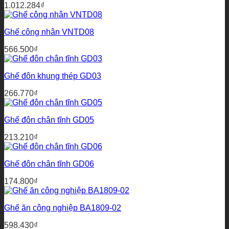
1.012.284
₫
242.000₫
Ghế công nhân VNTD08
566.500
₫
Ghế đôn khung thép GD03
266.770
₫
Ghế đôn chân tĩnh GD05
213.210
₫
Ghế đôn chân tĩnh GD06
174.800
₫
Ghế ăn công nghiệp BA1809-02
598.430
₫