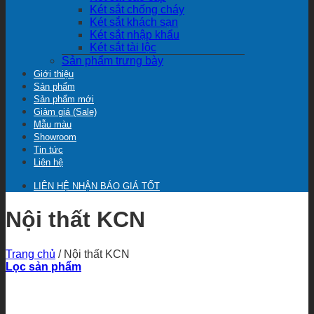
Két sắt chống cháy
Két sắt khách sạn
Két sắt nhập khẩu
Két sắt tài lộc
Sản phẩm trưng bày
Giới thiệu
Sản phẩm
Sản phẩm mới
Giảm giá (Sale)
Mẫu màu
Showroom
Tin tức
Liên hệ
LIÊN HỆ NHẬN BÁO GIÁ TỐT
Nội thất KCN
Trang chủ
/
Nội thất KCN
Lọc sản phẩm