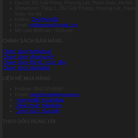
Địa chỉ: 352 Giải Phóng, Phương Liệt, Thanh Xuân, Hà Nội
Showroom: Tầng 1, 352 Giải Phóng,
Phương Liệt, Thanh
Xuân, Hà Nội
Hotline:
0943.95.6668
Email:
noithatmeta@gmail.com
Mở cửa: 8h00 am - 5h30 pm
CHÍNH SÁCH BÁN HÀNG
Chính sách thanh toán
Chính sách vận chuyển
Chính sách đổi trả, hoàn tiền
Chính sách bảo hành
LIÊN HỆ MUA HÀNG
Hotline: 0943.95.6668
Email:
noithatmeta@gmail.com
Hướng dẫn mua hàng
Điều khoản điều kiện
Chính sách bảo mật
THEO DÕI CHÚNG TÔI