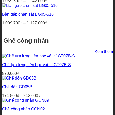
Khoảng
1.069.500
₫
–
1.242.000
₫
1.104.000₫
giá:
từ
Bàn gấp chân sắt BG05-516
1.069.500₫
đến
Khoảng
1.009.700
₫
–
1.127.000
₫
1.242.000₫
giá:
từ
1.009.700₫
Ghế công nhân
đến
1.127.000₫
Xem thêm
Ghế tựa lưng liền bọc vải nỉ GT07B-S
870.000
₫
Ghế đôn GD05B
Khoảng
174.800
₫
–
242.000
₫
giá:
từ
Ghế công nhân GCN02
174.800₫
đến