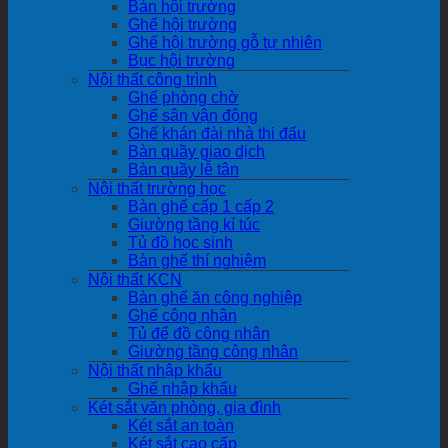
Bàn hội trường
Ghế hội trường
Ghế hội trường gỗ tự nhiên
Bục hội trường
Nội thất công trình
Ghế phòng chờ
Ghế sân vận động
Ghế khán đài nhà thi đấu
Bàn quầy giao dịch
Bàn quầy lễ tân
Nội thất trường học
Bàn ghế cấp 1 cấp 2
Giường tầng kí túc
Tủ đồ học sinh
Bàn ghế thí nghiệm
Nội thất KCN
Bàn ghế ăn công nghiệp
Ghế công nhân
Tủ để đồ công nhân
Giường tầng công nhân
Nội thất nhập khẩu
Ghế nhập khẩu
Két sắt văn phòng, gia đình
Két sắt an toàn
Két sắt cao cấp