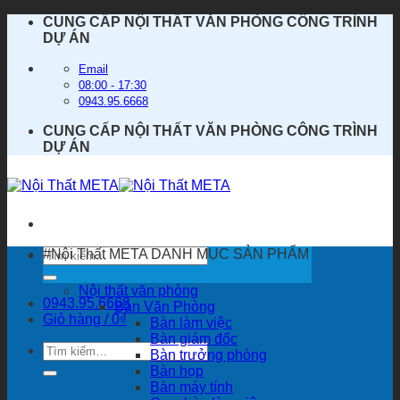
Bỏ
CUNG CẤP NỘI THẤT VĂN PHÒNG CÔNG TRÌNH
qua
DỰ ÁN
nội
dung
Email
08:00 - 17:30
0943.95.6668
CUNG CẤP NỘI THẤT VĂN PHÒNG CÔNG TRÌNH
DỰ ÁN
Tìm
#Nội Thất META
DANH MỤC SẢN PHẨM
kiếm:
Nội thất văn phòng
0943.95.6668
Bàn Văn Phòng
Giỏ hàng /
0
₫
Bàn làm việc
Bàn giám đốc
Tìm
Bàn trưởng phòng
kiếm:
Bàn họp
Bàn máy tính