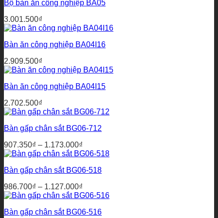
Bộ bàn ăn công nghiệp BA05
3.001.500
₫
Bàn ăn công nghiệp BA04I16
2.909.500
₫
Bàn ăn công nghiệp BA04I15
2.702.500
₫
Bàn gấp chân sắt BG06-712
Khoảng
907.350
₫
–
1.173.000
₫
giá:
từ
Bàn gấp chân sắt BG06-518
907.350₫
đến
Khoảng
986.700
₫
–
1.127.000
₫
1.173.000₫
giá:
từ
Bàn gấp chân sắt BG06-516
986.700₫