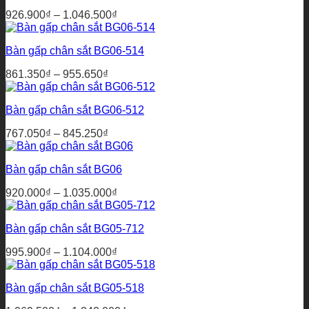
đến
Khoảng
926.900
₫
–
1.046.500
₫
1.127.000₫
giá:
từ
Bàn gấp chân sắt BG06-514
926.900₫
đến
Khoảng
861.350
₫
–
955.650
₫
1.046.500₫
giá:
từ
Bàn gấp chân sắt BG06-512
861.350₫
đến
Khoảng
767.050
₫
–
845.250
₫
955.650₫
giá:
từ
Bàn gấp chân sắt BG06
767.050₫
đến
Khoảng
920.000
₫
–
1.035.000
₫
845.250₫
giá:
từ
Bàn gấp chân sắt BG05-712
920.000₫
đến
Khoảng
995.900
₫
–
1.104.000
₫
1.035.000₫
giá:
từ
Bàn gấp chân sắt BG05-518
995.900₫
đến