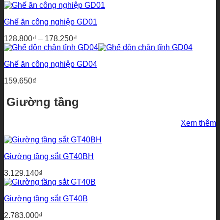
Ghế ăn công nghiệp GD01
Khoảng
128.800
₫
–
178.250
₫
giá:
từ
Ghế ăn công nghiệp GD04
128.800₫
đến
159.650
₫
178.250₫
Giường tầng
Xem thêm
Giường tầng sắt GT40BH
3.129.140
₫
Giường tầng sắt GT40B
2.783.000
₫