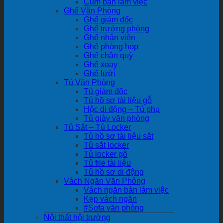
Cụm bàn làm việc
Ghế Văn Phòng
Ghế giám đốc
Ghế trưởng phòng
Ghế nhân viên
Ghế phòng họp
Ghế chân quỳ
Ghế xoay
Ghế lưới
Tủ Văn Phòng
Tủ giám đốc
Tủ hồ sơ tài liệu gỗ
Hộc di động – Tủ phụ
Tủ giày văn phòng
Tủ Sắt – Tủ Locker
Tủ hồ sơ tài liệu sắt
Tủ sắt locker
Tủ locker gỗ
Tủ file tài liệu
Tủ hồ sơ di động
Vách Ngăn Văn Phòng
Vách ngăn bàn làm việc
Kẹp vách ngăn
#Sofa văn phòng
Nội thất hội trường