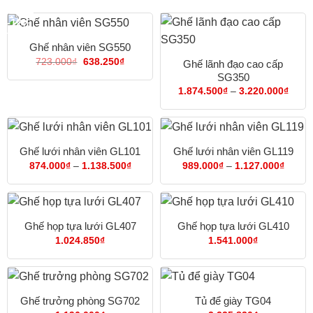
-12%
Ghế nhân viên SG550
Giá
Giá
723.000
₫
638.250
₫
Ghế lãnh đạo cao cấp
gốc
hiện
SG350
là:
tại
723.000₫.
là:
Khoả
1.874.500
₫
–
3.220.000
₫
638.250₫.
giá:
từ
1.874
đến
3.220
Ghế lưới nhân viên GL101
Ghế lưới nhân viên GL119
Khoảng
Khoản
874.000
₫
–
1.138.500
₫
989.000
₫
–
1.127.000
₫
giá:
giá:
từ
từ
874.000₫
989.0
đến
đến
1.138.500₫
1.127
Ghế họp tựa lưới GL407
Ghế họp tựa lưới GL410
1.024.850
₫
1.541.000
₫
Ghế trưởng phòng SG702
Tủ để giày TG04