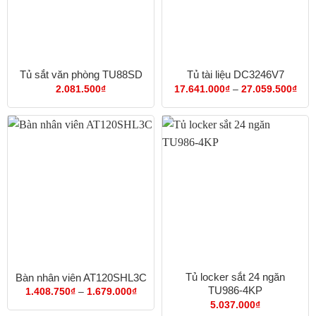
Tủ sắt văn phòng TU88SD
Tủ tài liệu DC3246V7
Kho
2.081.500
₫
17.641.000
₫
–
27.059.500
₫
giá:
từ
17.
đến
27.
Tủ locker sắt 24 ngăn
Bàn nhân viên AT120SHL3C
TU986-4KP
Khoảng
1.408.750
₫
–
1.679.000
₫
giá:
5.037.000
₫
từ