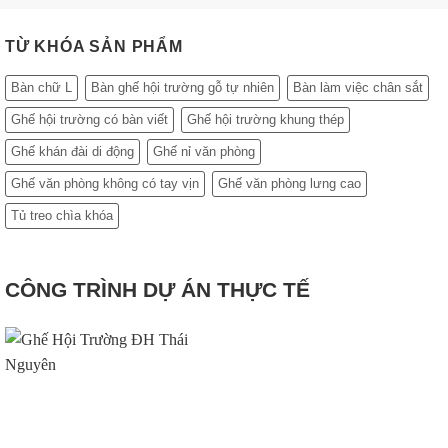
986.700₫
đến
1.127.000₫
TỪ KHÓA SẢN PHẨM
Bàn chữ L
Bàn ghế hội trường gỗ tự nhiên
Bàn làm việc chân sắt
Ghế hội trường có bàn viết
Ghế hội trường khung thép
Ghế khán đài di động
Ghế nỉ văn phòng
Ghế văn phòng không có tay vịn
Ghế văn phòng lưng cao
Tủ treo chìa khóa
CÔNG TRÌNH DỰ ÁN THỰC TẾ