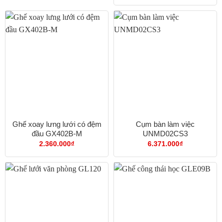
1.408.750₫
đến
1.679.000₫
Ghế xoay lưng lưới có đệm
Cụm bàn làm việc
đầu GX402B-M
UNMD02CS3
2.360.000
₫
6.371.000
₫