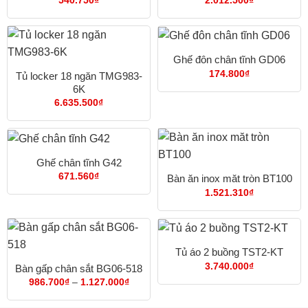
540.750
₫
2.012.500
₫
Ghế đôn chân tĩnh GD06
174.800
₫
Tủ locker 18 ngăn TMG983-
6K
6.635.500
₫
Ghế chân tĩnh G42
671.560
₫
Bàn ăn inox măt tròn BT100
1.521.310
₫
Tủ áo 2 buồng TST2-KT
3.740.000
₫
Bàn gấp chân sắt BG06-518
Khoảng
986.700
₫
–
1.127.000
₫
giá:
từ