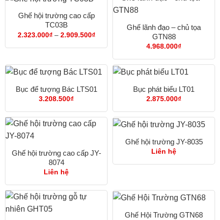
Ghế hội trường cao cấp
TC03B
Ghế lãnh đạo – chủ tọa
Khoảng
2.323.000
₫
–
2.909.500
₫
GTN88
giá:
4.968.000
₫
từ
2.323.000₫
đến
2.909.500₫
Bục để tượng Bác LTS01
Bục phát biểu LT01
3.208.500
₫
2.875.000
₫
Ghế hội trường JY-8035
Liên hệ
Ghế hội trường cao cấp JY-
8074
Liên hệ
Ghế Hội Trường GTN68