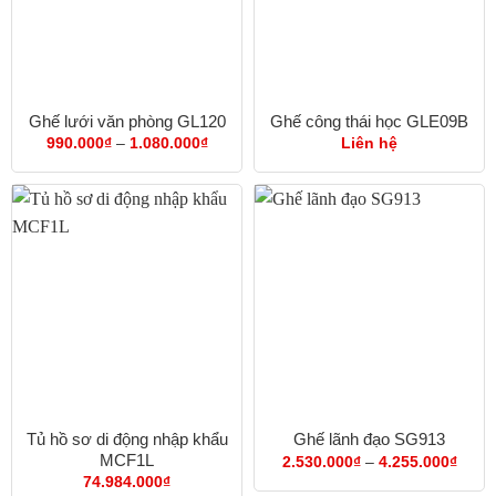
Ghế lưới văn phòng GL120
Ghế công thái học GLE09B
Khoảng
990.000
₫
–
1.080.000
₫
Liên hệ
giá:
từ
990.000₫
đến
1.080.000₫
Tủ hồ sơ di động nhập khẩu
Ghế lãnh đạo SG913
MCF1L
Khoả
2.530.000
₫
–
4.255.000
₫
giá:
74.984.000
₫
từ