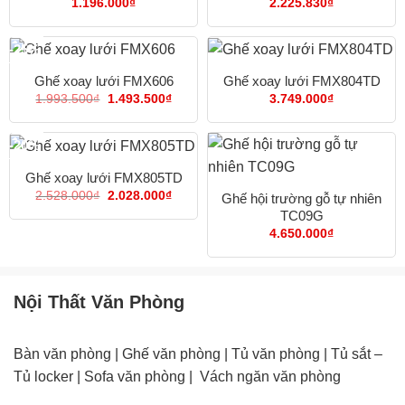
1.196.000
₫
2.225.830
₫
-25%
Ghế xoay lưới FMX606
Ghế xoay lưới FMX804TD
Giá
Giá
1.993.500
₫
1.493.500
₫
3.749.000
₫
gốc
hiện
là:
tại
1.993.500₫.
là:
-20%
1.493.500₫.
Ghế xoay lưới FMX805TD
Giá
Giá
2.528.000
₫
2.028.000
₫
Ghế hội trường gỗ tự nhiên
gốc
hiện
TC09G
là:
tại
2.528.000₫.
là:
4.650.000
₫
2.028.000₫.
Nội Thất Văn Phòng
Bàn văn phòng
|
Ghế văn phòng
|
Tủ văn phòng
|
Tủ sắt –
Tủ locker
|
Sofa văn phòng
|
Vách ngăn văn phòng