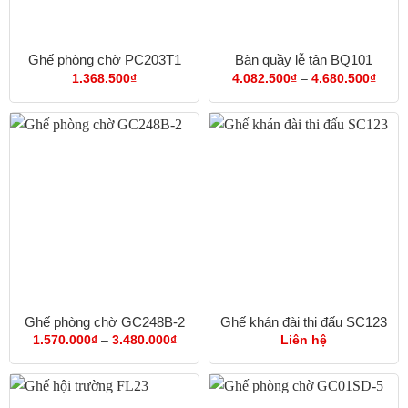
Ghế phòng chờ PC203T1
Bàn quầy lễ tân BQ101
Khoả
1.368.500
₫
4.082.500
₫
–
4.680.500
₫
giá:
từ
4.082
đến
4.680
Ghế phòng chờ GC248B-2
Ghế khán đài thi đấu SC123
Khoảng
1.570.000
₫
–
3.480.000
₫
Liên hệ
giá:
từ
1.570.000₫
đến
3.480.000₫