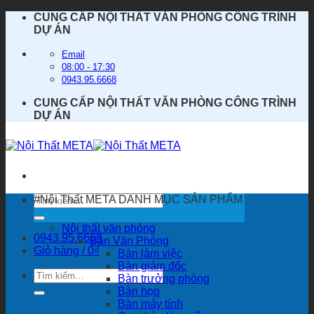
Bỏ
CUNG CẤP NỘI THẤT VĂN PHÒNG CÔNG TRÌNH
qua
DỰ ÁN
nội
dung
Email
08:00 - 17:30
0943.95.6668
CUNG CẤP NỘI THẤT VĂN PHÒNG CÔNG TRÌNH
DỰ ÁN
Tìm
#Nội Thất META
DANH MỤC SẢN PHẨM
kiếm:
Nội thất văn phòng
0943.95.6668
Bàn Văn Phòng
Giỏ hàng /
0
₫
Bàn làm việc
Bàn giám đốc
Tìm
Bàn trưởng phòng
kiếm:
Bàn họp
Bàn máy tính