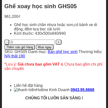
Ghế xoay học sinh GHS05
961.200
₫
Ghế học sinh chân nhựa hoặc sơn,có bánh xe di
động, đệm tựa bọc vải lưới
Kích thước: 430x500x840/940
Ghế
xoay
Thêm vào giỏ hàng
Mua ngay
học
SKU:
GHS05
Danh mục:
Bàn ghế học sinh
Thương hiệu:
sinh
Nội thất 190
GHS05
số
*Lưu ý:
Giá chưa bao gồm VAT
& Chưa bao gồm chi phí
lượng
vận chuyển
Liên hệ đặt hàng
Hotline Kinh Doanh
0943.95.6668
CHÚNG TÔI LUÔN SẴN SÀNG !