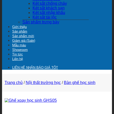
Két sắt chống cháy
Két sắt khách sạn
Két sắt nhập khẩu
Két sắt tài lộc
Sản phẩm trưng bày
Giới thiệu
Sản phẩm
Sản phẩm mới
Giảm giá (Sale)
Mẫu màu
Showroom
Tin tức
Liên hệ
LIÊN HỆ NHẬN BÁO GIÁ TỐT
Trang chủ
/
Nội thất trường học
/
Bàn ghế học sinh