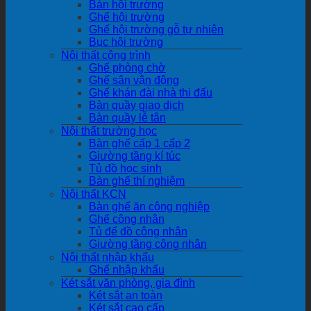
Bàn hội trường
Ghế hội trường
Ghế hội trường gỗ tự nhiên
Bục hội trường
Nội thất công trình
Ghế phòng chờ
Ghế sân vận động
Ghế khán đài nhà thi đấu
Bàn quầy giao dịch
Bàn quầy lễ tân
Nội thất trường học
Bàn ghế cấp 1 cấp 2
Giường tầng kí túc
Tủ đồ học sinh
Bàn ghế thí nghiệm
Nội thất KCN
Bàn ghế ăn công nghiệp
Ghế công nhân
Tủ để đồ công nhân
Giường tầng công nhân
Nội thất nhập khẩu
Ghế nhập khẩu
Két sắt văn phòng, gia đình
Két sắt an toàn
Két sắt cao cấp