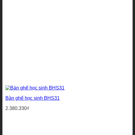
Bàn ghế học sinh BHS31
2.380.330
₫