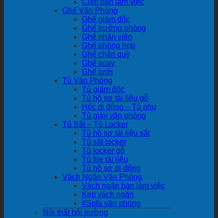
Cụm bàn làm việc
Ghế Văn Phòng
Ghế giám đốc
Ghế trưởng phòng
Ghế nhân viên
Ghế phòng họp
Ghế chân quỳ
Ghế xoay
Ghế lưới
Tủ Văn Phòng
Tủ giám đốc
Tủ hồ sơ tài liệu gỗ
Hộc di động – Tủ phụ
Tủ giày văn phòng
Tủ Sắt – Tủ Locker
Tủ hồ sơ tài liệu sắt
Tủ sắt locker
Tủ locker gỗ
Tủ file tài liệu
Tủ hồ sơ di động
Vách Ngăn Văn Phòng
Vách ngăn bàn làm việc
Kẹp vách ngăn
#Sofa văn phòng
Nội thất hội trường