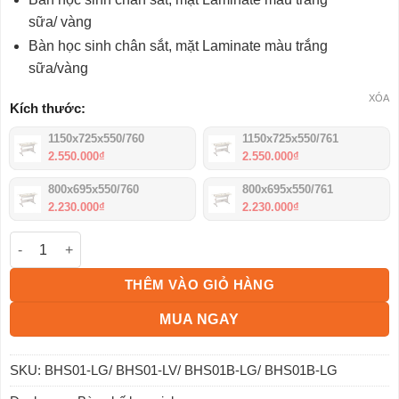
2.230.000₫
đến
sữa/ vàng
2.550.000₫
Bàn học sinh chân sắt, mặt Laminate màu trắng
sữa/vàng
XÓA
Kích thước:
1150x725x550/760
1150x725x550/761
2.550.000
₫
2.550.000
₫
800x695x550/760
800x695x550/761
2.230.000
₫
2.230.000
₫
Bàn học sinh BHS01-LG số lượng
THÊM VÀO GIỎ HÀNG
MUA NGAY
SKU:
BHS01-LG/ BHS01-LV/ BHS01B-LG/ BHS01B-LG