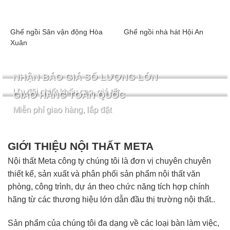
Ghế ngồi Sân vận động Hòa
Ghế ngồi nhà hát Hội An
Xuân
NHẬN BÁO GIÁ SỐ LƯỢNG LỚN
Ưu đãi chiết khấu cao, giá tốt
GIAO HÀNG TOÀN QUỐC
Miễn phí giao hàng, lắp đặt
GIỚI THIỆU NỘI THẤT META
Nội thất Meta công ty chúng tôi là đơn vị chuyên chuyên
thiết kế, sản xuất và phân phối sản phẩm nội thất văn
phòng, công trình, dự án theo chức năng tích hợp chính
hãng từ các thương hiệu lớn dẫn đầu thị trường nội thất..
Sản phẩm của chúng tôi đa dạng về các loại bàn làm việc,