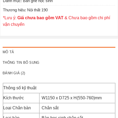
Danh mục:
Bàn ghế học sinh
Thương hiệu:
Nội thất 190
*Lưu ý:
Giá chưa bao gồm VAT
& Chưa bao gồm chi phí
vận chuyển
MÔ TẢ
THÔNG TIN BỔ SUNG
ĐÁNH GIÁ (2)
Thông số kỹ thuật
Kích thước
W1150 x D725 x H(550-760)mm
Loại Chân bàn
Chân sắt
Loại bàn
Bàn học sinh chân sắt