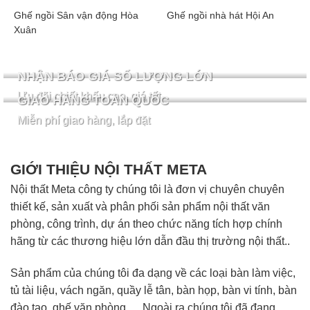
Ghế ngồi Sân vận động Hòa
Ghế ngồi nhà hát Hội An
Xuân
NHẬN BÁO GIÁ SỐ LƯỢNG LỚN
Ưu đãi chiết khấu cao, giá tốt
GIAO HÀNG TOÀN QUỐC
Miễn phí giao hàng, lắp đặt
GIỚI THIỆU NỘI THẤT META
Nội thất Meta công ty chúng tôi là đơn vị chuyên chuyên
thiết kế, sản xuất và phân phối sản phẩm nội thất văn
phòng, công trình, dự án theo chức năng tích hợp chính
hãng từ các thương hiệu lớn dẫn đầu thị trường nội thất..
Sản phẩm của chúng tôi đa dạng về các loại bàn làm việc,
tủ tài liệu, vách ngăn, quầy lễ tân, bàn họp, bàn vi tính, bàn
đào tạo, ghế văn phòng,… Ngoài ra chúng tôi đã đang