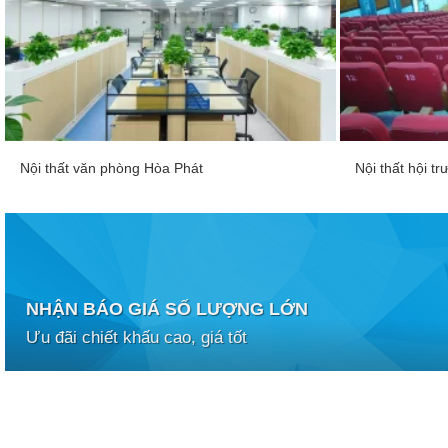
Nội thất văn phòng Hòa Phát
Nội thất hội 
NHẬN BÁO GIÁ SỐ LƯỢNG LỚN
Ưu đãi chiết khấu cao, giá tốt