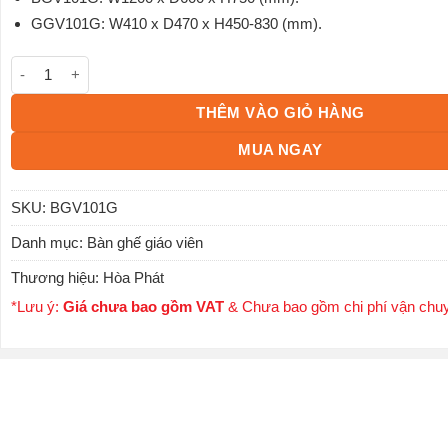
GGV101G: W410 x D470 x H450-830 (mm).
Bàn ghế giáo viên BGV101G số lượng
THÊM VÀO GIỎ HÀNG
MUA NGAY
SKU:
BGV101G
Danh mục:
Bàn ghế giáo viên
Thương hiệu:
Hòa Phát
*Lưu ý:
Giá chưa bao gồm VAT
& Chưa bao gồm chi phí vận chu