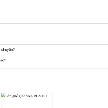
ận chuyển?
nào?