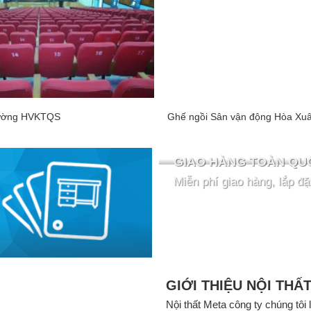
trường HVKTQS
Ghế ngồi Sân vận động Hòa Xu
GIAO HÀNG TOÀN QU
Miễn phí giao hàng, lắp đặ
GIỚI THIỆU NỘI THẤ
Nội thất Meta công ty chúng tôi