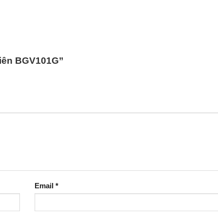
 viên BGV101G”
Email
*