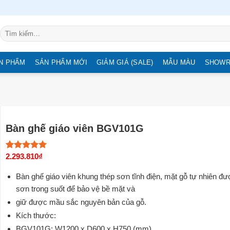
Tìm
kiếm:
N PHẨM
SẢN PHẨM MỚI
GIẢM GIÁ (SALE)
MẪU MÀU
SHOW
Bàn ghế giáo viên BGV101G
2.293.810
₫
5.00
2
trên 5
dựa trên
đánh giá
Bàn ghế giáo viên khung thép sơn tĩnh điện, mặt gỗ tự nhiên đ
sơn trong suốt để bảo vệ bề mặt và
giữ được mầu sắc nguyên bản của gỗ.
Kích thước:
BGV101G: W1200 x D600 x H750 (mm).