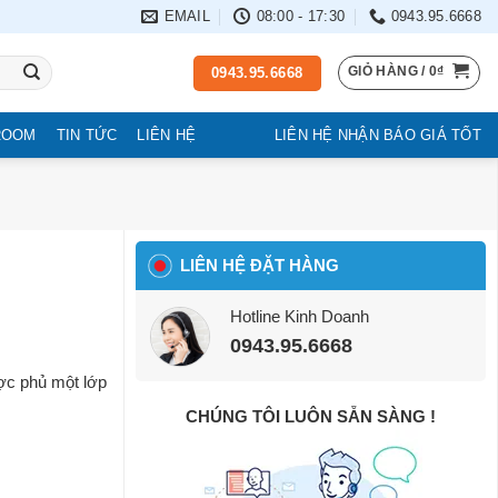
EMAIL
08:00 - 17:30
0943.95.6668
GIỎ HÀNG /
0
₫
0943.95.6668
ROOM
TIN TỨC
LIÊN HỆ
LIÊN HỆ NHẬN BÁO GIÁ TỐT
LIÊN HỆ ĐẶT HÀNG
Hotline Kinh Doanh
0943.95.6668
ược phủ một lớp
CHÚNG TÔI LUÔN SẴN SÀNG !