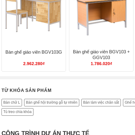
Bàn ghế giáo viên BGV103 +
Bàn ghế giáo viên BGV103G
GGV103
2.962.280
₫
1.786.020
₫
TỪ KHÓA SẢN PHẨM
Bàn chữ L
Bàn ghế hội trường gỗ tự nhiên
Bàn làm việc chân sắt
Ghế hộ
Tủ treo chìa khóa
CÔNG TRÌNH DỰ ÁN THỰC TẾ