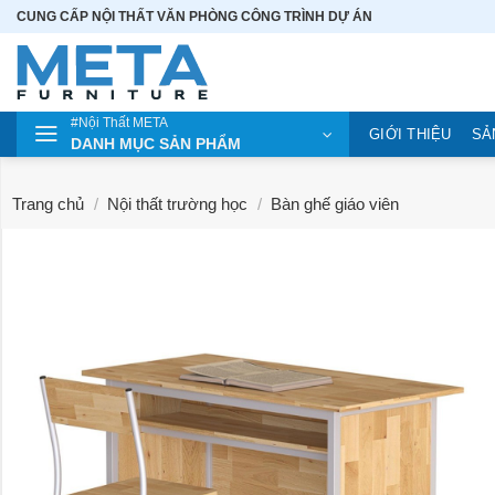
Bỏ
CUNG CẤP NỘI THẤT VĂN PHÒNG CÔNG TRÌNH DỰ ÁN
qua
nội
dung
#Nội Thất META
GIỚI THIỆU
SẢ
DANH MỤC SẢN PHẨM
Trang chủ
/
Nội thất trường học
/
Bàn ghế giáo viên