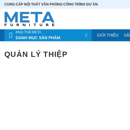
Bỏ
CUNG CẤP NỘI THẤT VĂN PHÒNG CÔNG TRÌNH DỰ ÁN
qua
nội
dung
#Nội Thất META
GIỚI THIỆU
SẢ
DANH MỤC SẢN PHẨM
QUẢN LÝ THIỆP