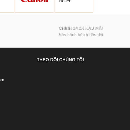
CHÍNH SÁCH HẬU MÃI
Bảo hành bảo trì lâu dài
THEO DÕI CHÚNG TÔI
om