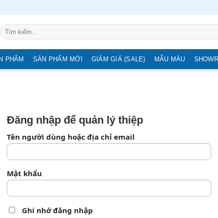
Tìm
kiếm:
N PHẨM
SẢN PHẨM MỚI
GIẢM GIÁ (SALE)
MẪU MÀU
SHOW
Đăng nhập để quản lý thiệp
Tên người dùng hoặc địa chỉ email
Mật khẩu
Ghi nhớ đăng nhập