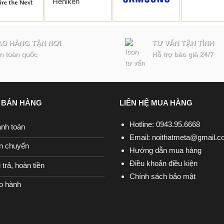
AO HÀNG TẬN NƠI
TƯ VẤN TẬN TÌNH
n toàn quốc
Hỗ trợ báo giá 24/7
 BÁN HÀNG
LIÊN HỆ MUA HÀNG
Hotline: 0943.95.6668
anh toán
Email:
noithatmeta@gmail.c
n chuyển
Hướng dẫn mua hàng
Điều khoản điều kiện
trả, hoàn tiền
Chính sách bảo mật
o hành