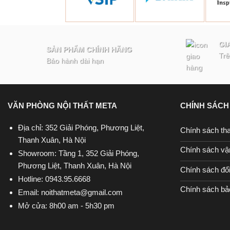
GI
SẢN PHẨM CHÍNH HÃNG
Trê
Bảo hành dài hạn
VĂN PHÒNG NỘI THẤT META
CHÍNH SÁCH
Địa chỉ: 352 Giải Phóng, Phương Liệt,
Chính sách th
Thanh Xuân, Hà Nội
Chính sách vậ
Showroom: Tầng 1, 352 Giải Phóng,
Phương Liệt, Thanh Xuân, Hà Nội
Chính sách đổi 
Hotline:
0943.95.6668
Chính sách bả
Email:
noithatmeta@gmail.com
Mở cửa: 8h00 am - 5h30 pm