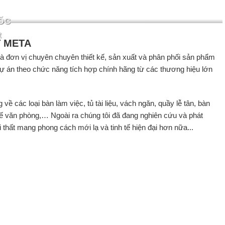
ỐC
t
T META
 là đơn vị chuyên chuyên thiết kế, sản xuất và phân phối sản phẩm
 dự án theo chức năng tích hợp chính hãng từ các thương hiệu lớn
ề các loại bàn làm việc, tủ tài liệu, vách ngăn, quầy lễ tân, bàn
ghế văn phòng,… Ngoài ra chúng tôi đã đang nghiên cứu và phát
 thất mang phong cách mới lạ và tinh tế hiện đại hơn nữa...