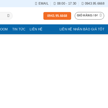
EMAIL
08:00 - 17:30
0943.95.6668
GIỎ HÀNG /
0
₫
0943.95.6668
ROOM
TIN TỨC
LIÊN HỆ
LIÊN HỆ NHẬN BÁO GIÁ TỐT