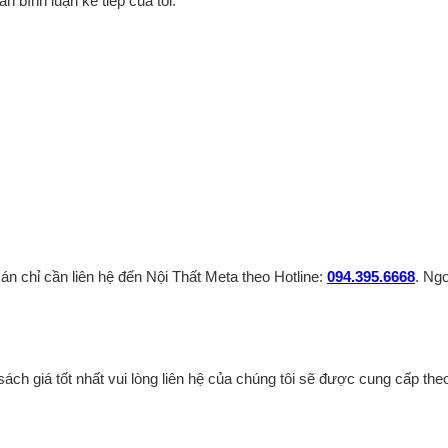
ần bình luận kế tiếp của tôi.
n chỉ cần liên hệ đến Nội Thất Meta theo Hotline:
094.395.6668
. Ng
ách giá tốt nhất vui lòng liên hệ của chúng tôi sẽ được cung cấp theo