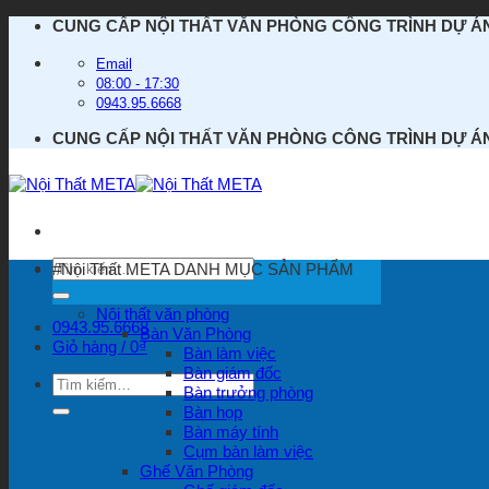
Bỏ
CUNG CẤP NỘI THẤT VĂN PHÒNG CÔNG TRÌNH DỰ Á
qua
nội
Email
dung
08:00 - 17:30
0943.95.6668
CUNG CẤP NỘI THẤT VĂN PHÒNG CÔNG TRÌNH DỰ Á
Tìm
#Nội Thất META
DANH MỤC SẢN PHẨM
kiếm:
Nội thất văn phòng
0943.95.6668
Bàn Văn Phòng
Giỏ hàng /
0
₫
Bàn làm việc
Bàn giám đốc
Tìm
Bàn trưởng phòng
kiếm:
Bàn họp
Bàn máy tính
Cụm bàn làm việc
Ghế Văn Phòng