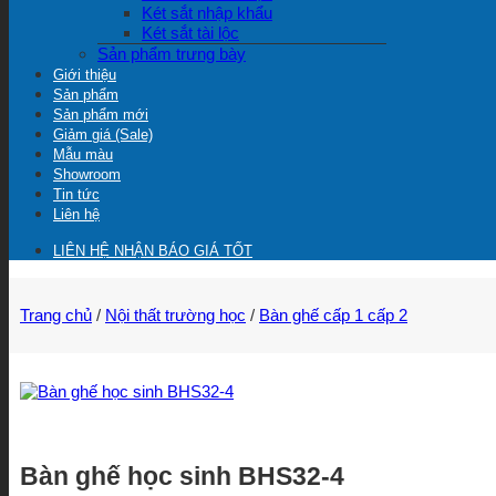
Két sắt nhập khẩu
Két sắt tài lộc
Sản phẩm trưng bày
Giới thiệu
Sản phẩm
Sản phẩm mới
Giảm giá (Sale)
Mẫu màu
Showroom
Tin tức
Liên hệ
LIÊN HỆ NHẬN BÁO GIÁ TỐT
Trang chủ
/
Nội thất trường học
/
Bàn ghế cấp 1 cấp 2
Bàn ghế học sinh BHS32-4