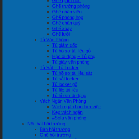
Ghế giám đốc
Ghế trưởng phòng
Ghế nhân viên
Ghế phòng họp
Ghế chân quỳ
Ghế xoay
Ghế lưới
Tủ Văn Phòng
Tủ giám đốc
Tủ hồ sơ tài liệu gỗ
Hộc di động – Tủ phụ
Tủ giày văn phòng
Tủ Sắt – Tủ Locker
Tủ hồ sơ tài liệu sắt
Tủ sắt locker
Tủ locker gỗ
Tủ file tài liệu
Tủ hồ sơ di động
Vách Ngăn Văn Phòng
Vách ngăn bàn làm việc
Kẹp vách ngăn
#Sofa văn phòng
Nội thất hội trường
Bàn hội trường
Ghế hội trường