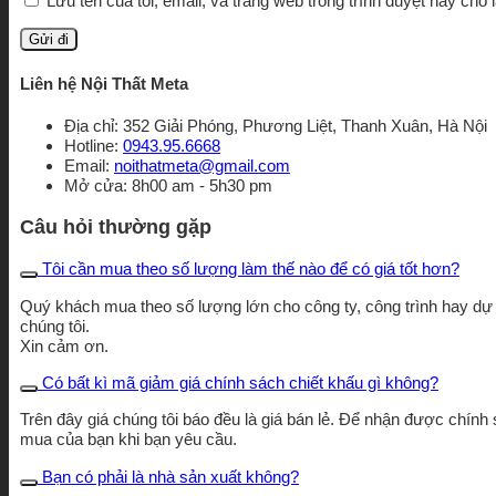
Lưu tên của tôi, email, và trang web trong trình duyệt này cho l
Liên hệ Nội Thất Meta
Địa chỉ: 352 Giải Phóng, Phương Liệt, Thanh Xuân, Hà Nội
Hotline:
0943.95.6668
Email:
noithatmeta@gmail.com
Mở cửa: 8h00 am - 5h30 pm
Câu hỏi thường gặp
Tôi cần mua theo số lượng làm thế nào để có giá tốt hơn?
Quý khách mua theo số lượng lớn cho công ty, công trình hay dự á
chúng tôi.
Xin cảm ơn.
Có bất kì mã giảm giá chính sách chiết khấu gì không?
Trên đây giá chúng tôi báo đều là giá bán lẻ. Để nhận được chính s
mua của bạn khi bạn yêu cầu.
Bạn có phải là nhà sản xuất không?