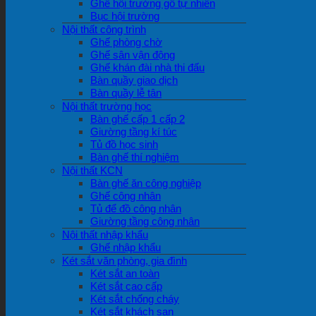
Ghế hội trường gỗ tự nhiên
Bục hội trường
Nội thất công trình
Ghế phòng chờ
Ghế sân vận động
Ghế khán đài nhà thi đấu
Bàn quầy giao dịch
Bàn quầy lễ tân
Nội thất trường học
Bàn ghế cấp 1 cấp 2
Giường tầng kí túc
Tủ đồ học sinh
Bàn ghế thí nghiệm
Nội thất KCN
Bàn ghế ăn công nghiệp
Ghế công nhân
Tủ để đồ công nhân
Giường tầng công nhân
Nội thất nhập khẩu
Ghế nhập khẩu
Két sắt văn phòng, gia đình
Két sắt an toàn
Két sắt cao cấp
Két sắt chống cháy
Két sắt khách sạn