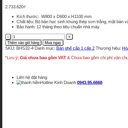
2.733.620
₫
Kích thước: W800 x D600 x H1100 mm
Chất liệu: Bộ bàn học sinh khung thép sơn trắng, mặt bàn 
Bảo hành: 12 tháng theo tiêu chuẩn nhà máy
Bàn
ghế
Thêm vào giỏ hàng
Mua ngay
học
SKU:
BHS32-4
Danh mục:
Bàn ghế cấp 1 cấp 2
Thương hiệu:
Hò
sinh
BHS32-
*Lưu ý:
Giá chưa bao gồm VAT
& Chưa bao gồm chi phí vận ch
4
số
lượng
Liên hệ đặt hàng
Hotline Kinh Doanh
0943.95.6668