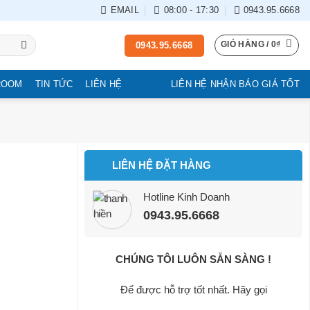
EMAIL
08:00 - 17:30
0943.95.6668
GIỎ HÀNG /
0
₫
0943.95.6668
ROOM
TIN TỨC
LIÊN HỆ
LIÊN HỆ NHẬN BÁO GIÁ TỐT
LIÊN HỆ ĐẶT HÀNG
Hotline Kinh Doanh
0943.95.6668
CHÚNG TÔI LUÔN SẴN SÀNG !
Để được hỗ trợ tốt nhất. Hãy gọi