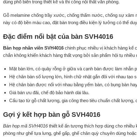
dùng phổ biến trong thiết kế và thi công nội thất văn phòng.
Gỗ melamine chống trầy xước, chống thấm nước, chống sự xâm nh
này có độ bền màu cao, đặt bàn trong điều kiện lý tưởng có thể du
Đặc điểm nổi bật của bàn SVH4016
Bàn họp nhân viên SVH4016
chinh phục nhiều vị khách hàng kể 
chắn không khiến khách hàng thất vọng bởi sản phẩm hội tụ nhiều 
Mặt bàn lớn, có quây rỗng ở giữa và cạnh bàn được làm nhẵn ph
Hệ chân bàn số lượng lớn, hình chữ nhật gắn đôi với nhau tạo s
Hệ chân bàn được nối với nhau bằng yếm bàn, có bụng bàn hay còn
Giá bán ưu đãi, chế độ bảo hành dài lâu.
Cấu tạo từ gỗ chất lượng, gia công theo tiêu chuẩn chất lượng, d
Gợi ý kết hợp bàn gỗ SVH4016
Bàn họp mã SVH4016
thiết kế ấn tượng thích hợp dùng cho nhiề
phòng như ghế tựa lưng, ghế gấp, ghế chân quỳ chuyên dùng hoặc