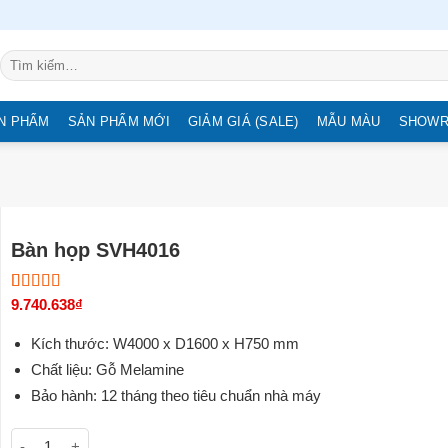
Tìm
kiếm:
N PHẨM
SẢN PHẨM MỚI
GIẢM GIÁ (SALE)
MẪU MÀU
SHOW
Bàn họp SVH4016
5.00
4
9.740.638
trên 5
₫
dựa trên
đánh giá
Kích thước: W4000 x D1600 x H750 mm
Chất liệu: Gỗ Melamine
Bảo hành: 12 tháng theo tiêu chuẩn nhà máy
Bàn họp SVH4016 số lượng