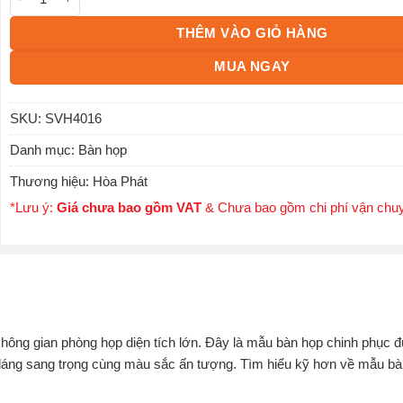
THÊM VÀO GIỎ HÀNG
MUA NGAY
SKU:
SVH4016
Danh mục:
Bàn họp
Thương hiệu:
Hòa Phát
*Lưu ý:
Giá chưa bao gồm VAT
& Chưa bao gồm chi phí vận chu
không gian phòng họp diện tích lớn. Đây là mẫu
bàn họp
chinh phục đ
u dáng sang trọng cùng màu sắc ấn tượng. Tìm hiểu kỹ hơn về mẫu bà