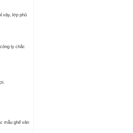
 vậy, lớp phủ
 công ty chắc
ợi.
các mẫu ghế văn