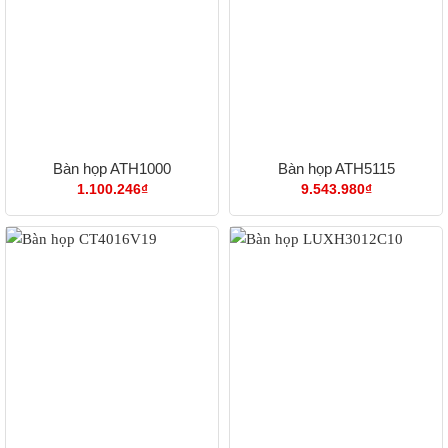
Bàn họp ATH1000
Bàn họp ATH5115
ng
1.100.246
₫
9.543.980
₫
7.000₫
9.500₫