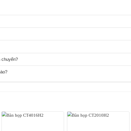
ận chuyển?
nào?