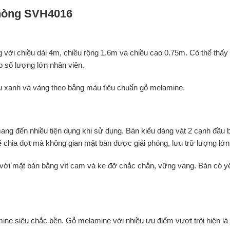
phòng SVH4016
ới chiều dài 4m, chiều rộng 1.6m và chiều cao 0.75m. Có thể thấy
p số lượng lớn nhân viên.
u xanh và vàng theo bảng màu tiêu chuẩn gỗ melamine.
 mang đến nhiều tiện dụng khi sử dụng. Bàn kiểu dáng vát 2 cạnh đầu 
ế chia đợt mà không gian mặt bàn được giải phóng, lưu trữ lượng lớn h
ết với mặt bàn bằng vít cam và ke đỡ chắc chắn, vững vàng. Bàn có 
ne siêu chắc bền. Gỗ melamine với nhiều ưu điểm vượt trội hiện là 