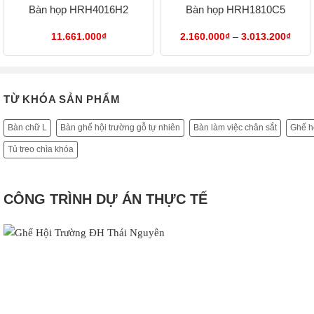
Bàn họp HRH4016H2
Bàn họp HRH1810C5
Khoả
11.661.000
₫
2.160.000
₫
–
3.013.200
₫
giá:
từ
2.16
đến
3.01
TỪ KHÓA SẢN PHẨM
Bàn chữ L
Bàn ghế hội trường gỗ tự nhiên
Bàn làm việc chân sắt
Ghế hộ
Tủ treo chìa khóa
CÔNG TRÌNH DỰ ÁN THỰC TẾ