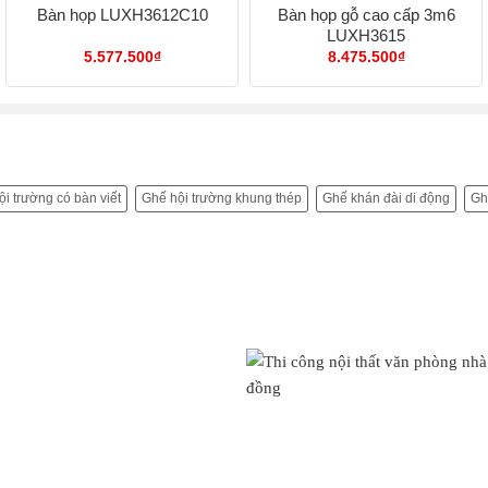
Bàn họp gỗ cao cấp 3m6
Bàn họp LUXH3612C10
LUXH3615
ng
5.577.500
₫
8.475.500
₫
0.000₫
3.200₫
i trường có bàn viết
Ghế hội trường khung thép
Ghế khán đài di động
Gh