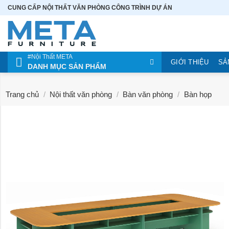
Bỏ
CUNG CẤP NỘI THẤT VĂN PHÒNG CÔNG TRÌNH DỰ ÁN
qua
nội
dung
#Nội Thất META
GIỚI THIỆU
SẢ
DANH MỤC SẢN PHẨM
Trang chủ
/
Nội thất văn phòng
/
Bàn văn phòng
/
Bàn họp