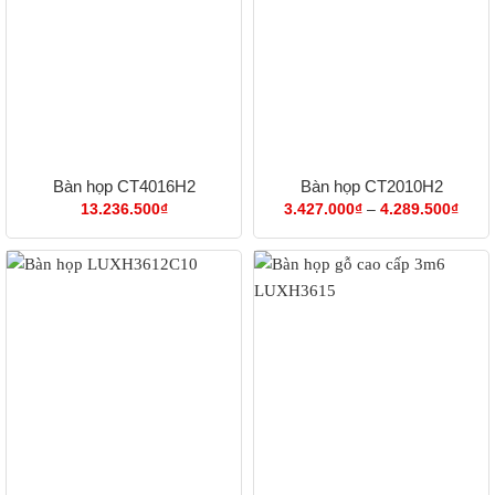
Bàn họp CT4016H2
Bàn họp CT2010H2
Khoả
13.236.500
₫
3.427.000
₫
–
4.289.500
₫
giá:
từ
3.42
đến
4.28