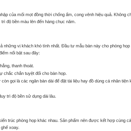
ập của mối mọt đồng thời chống ẩm, cong vênh hiệu quả. Không chỉ
y trì độ bền màu lên đến hàng chục năm.
cả những vị khách khó tính nhất. Đầu tư mẫu bàn này cho phòng họp
điểm nổi bật sau đây:
ẳng, thanh thoát.
ự chắc chắn tuyệt đối cho bàn họp.
 gọi là các ngăn bàn dài để đặt tài liệu hay đồ dùng cá nhân tiện l
uy trì độ bền sử dụng dài lâu.
u kiến trúc phòng họp khác nhau. Sản phẩm nên được kết hợp cùng 
 ghế xoay.