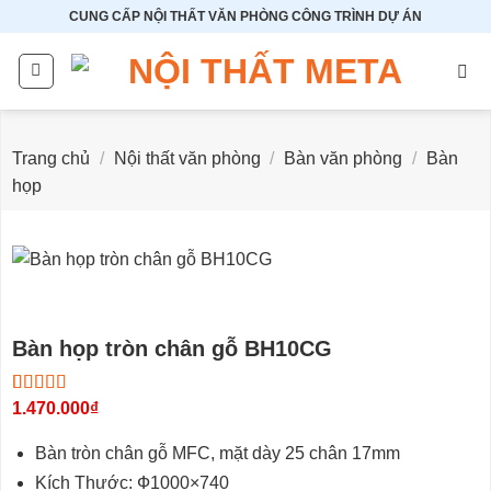
Bỏ
CUNG CẤP NỘI THẤT VĂN PHÒNG CÔNG TRÌNH DỰ ÁN
qua
nội
dung
Trang chủ
/
Nội thất văn phòng
/
Bàn văn phòng
/
Bàn
họp
Bàn họp tròn chân gỗ BH10CG
4.75
4
1.470.000
trên 5
₫
dựa trên
đánh giá
Bàn tròn chân gỗ MFC, mặt dày 25 chân 17mm
Kích Thước: Ф1000×740