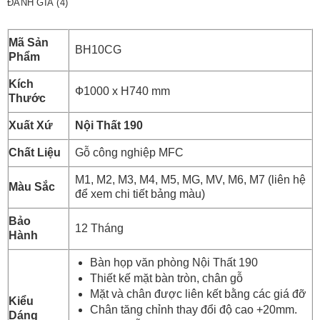
ĐÁNH GIÁ (4)
Mã Sản
BH10CG
Phẩm
Kích
Ф1000 x H740 mm
Thước
Xuất Xứ
Nội Thất 190
Chất Liệu
Gỗ công nghiệp MFC
M1, M2, M3, M4, M5, MG, MV, M6, M7 (liên hệ
Màu Sắc
để xem chi tiết bảng màu)
Bảo
12 Tháng
Hành
Bàn họp văn phòng Nội Thất 190
Thiết kế mặt bàn tròn, chân gỗ
Mặt và chân được liên kết bằng các giá đỡ
Kiểu
Chân tăng chỉnh thay đổi độ cao +20mm.
Dáng