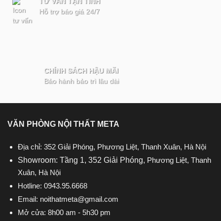
TƯ VẤN TẬN TÌNH
Hỗ trợ báo giá 24/7
CHÍNH SÁCH HẬU MÃI
Bảo hành bảo trì lâu dài
VĂN PHÒNG NỘI THẤT META
Địa chỉ: 352 Giải Phóng, Phương Liệt, Thanh Xuân, Hà Nội
Showroom: Tầng 1, 352 Giải Phóng,
Phương Liệt, Thanh
Xuân, Hà Nội
Hotline:
0943.95.6668
Email:
noithatmeta@gmail.com
Mở cửa: 8h00 am - 5h30 pm