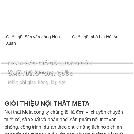
Ghế ngồi Sân vận động Hòa
Ghế ngồi nhà hát Hội An
Xuân
NHẬN BÁO GIÁ SỐ LƯỢNG LỚN
Ưu đãi chiết khấu cao, giá tốt
GIAO HÀNG TOÀN QUỐC
Miễn phí giao hàng, lắp đặt
GIỚI THIỆU NỘI THẤT META
Nội thất Meta công ty chúng tôi là đơn vị chuyên chuyên
thiết kế, sản xuất và phân phối sản phẩm nội thất văn
phòng, công trình, dự án theo chức năng tích hợp chính