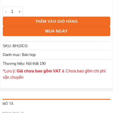
Bàn họp tròn chân gỗ BH10CG số lượng
THÊM VÀO GIỎ HÀNG
MUA NGAY
SKU:
BH10CG
Danh mục:
Bàn họp
Thương hiệu:
Nội thất 190
*Lưu ý:
Giá chưa bao gồm VAT
& Chưa bao gồm chi phí
vận chuyển
MÔ TẢ