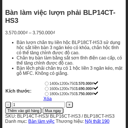
Bàn làm việc lượn phải BLP14CT-
HS3
Khoảng
3.570.000
₫
–
3.750.000
₫
giá:
Bàn lượn chân trụ liền hộc BLP18CT-HS3 sử dụng
từ
hộc sắt liền bàn 3 ngăn kéo có khóa, chân hộc tĩnh
3.570.000₫
có thể tăng chỉnh được độ cao.
đến
Chân trụ bàn làm bằng sắt sơn tĩnh điện cao cấp, có
3.750.000₫
thể tăng chỉnh được độ cao.
Bàn lệch phải chân trụ có 1 hộc liền 3 ngăn kéo, mặt
gỗ MFC. Không có giằng.
1400x1200x750
3.570.000
₫
1600x1200x750
3.690.000
₫
Kích thước:
1800x1200x750
3.750.000
₫
Xóa
Bàn
làm
Thêm vào giỏ hàng
Mua ngay
việc
SKU:
BLP14CT-HS3/ BLP16CT-HS3 / BLP18CT-HS3
lượn
Danh mục:
Bàn làm việc
Thương hiệu:
Nội thất 190
phải