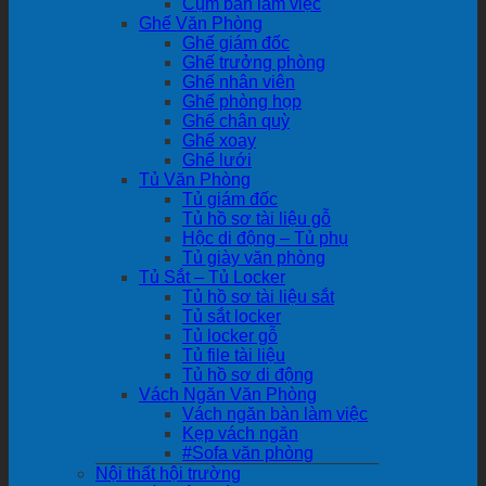
Cụm bàn làm việc
Ghế Văn Phòng
Ghế giám đốc
Ghế trưởng phòng
Ghế nhân viên
Ghế phòng họp
Ghế chân quỳ
Ghế xoay
Ghế lưới
Tủ Văn Phòng
Tủ giám đốc
Tủ hồ sơ tài liệu gỗ
Hộc di động – Tủ phụ
Tủ giày văn phòng
Tủ Sắt – Tủ Locker
Tủ hồ sơ tài liệu sắt
Tủ sắt locker
Tủ locker gỗ
Tủ file tài liệu
Tủ hồ sơ di động
Vách Ngăn Văn Phòng
Vách ngăn bàn làm việc
Kẹp vách ngăn
#Sofa văn phòng
Nội thất hội trường