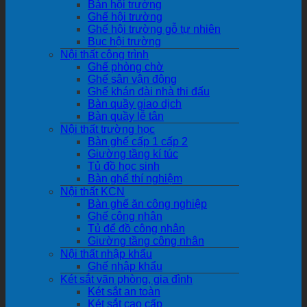
Bàn hội trường
Ghế hội trường
Ghế hội trường gỗ tự nhiên
Bục hội trường
Nội thất công trình
Ghế phòng chờ
Ghế sân vận động
Ghế khán đài nhà thi đấu
Bàn quầy giao dịch
Bàn quầy lễ tân
Nội thất trường học
Bàn ghế cấp 1 cấp 2
Giường tầng kí túc
Tủ đồ học sinh
Bàn ghế thí nghiệm
Nội thất KCN
Bàn ghế ăn công nghiệp
Ghế công nhân
Tủ để đồ công nhân
Giường tầng công nhân
Nội thất nhập khẩu
Ghế nhập khẩu
Két sắt văn phòng, gia đình
Két sắt an toàn
Két sắt cao cấp