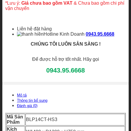
BLP14CT-
*Lưu ý:
Giá chưa bao gồm VAT
& Chưa bao gồm chi phí
HS3
vận chuyển
số
lượng
Liên hệ đặt hàng
Hotline Kinh Doanh
0943.95.6668
CHÚNG TÔI LUÔN SẴN SÀNG !
Để được hỗ trợ tốt nhất. Hãy gọi
0943.95.6668
Mô tả
Thông tin bổ sung
Đánh giá (0)
Mã Sản
BLP14CT-HS3
Phẩm
Kích