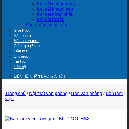
Két sắt chống cháy
Két sắt khách sạn
Két sắt nhập khẩu
Két sắt tài lộc
Sản phẩm trưng bày
Giới thiệu
Sản phẩm
Sản phẩm mới
Giảm giá (Sale)
Mẫu màu
Showroom
Tin tức
Liên hệ
LIÊN HỆ NHẬN BÁO GIÁ TỐT
Trang chủ
/
Nội thất văn phòng
/
Bàn văn phòng
/
Bàn làm
việc