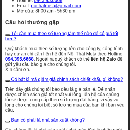
Hotline:
0943.95.6668
Email:
noithatmeta@gmail.com
Mở cửa: 8h00 am - 5h30 pm
Câu hỏi thường gặp
Tôi cần mua theo số lượng làm thế nào để có giá tốt
hơn?
Quý khách mua theo số lượng lớn cho công ty, công trình
hay dự án chỉ cần liên hệ đến Nội Thất Meta theo Hotline:
094.395.6668
. Ngoài ra quý khách có thể
liên hệ Zalo
để
gửi yêu cầu báo giá cho chúng tôi.
Xin cảm ơn.
Có bất kì mã giảm giá chính sách chiết khấu gì không?
Trên đây giá chúng tôi báo đều là giá bán lẻ. Để nhận
được chính sách giá tốt nhất vui lòng liên hệ của chúng
tôi sẽ được cung cấp theo số lượng đặt hàng, vì vậy vui
lòng cho chúng tôi biết số lượng mua của bạn khi bạn yêu
cầu.
Bạn có phải là nhà sản xuất không?
Có, chúng tôi là nhà sản xuất / nhà máy. Đại lý phân phối