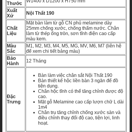
W1400 x D1200 x H750 mm
Thước
Xuất
Nội Thất 190
Xứ
Mặt bàn làm từ gỗ CN phủ melamine dày
Chất
25mm chống xước, chống thấm nước. Chân
Liệu
làm từ thép ống tròn, sơn tĩnh điện cao cấp
màu kem.
Màu
M1, M2, M3, M4, M5, MG, MV, M6, M7 (liên hệ
Sắc
để xem chi tiết bảng màu)
Bảo
12 Tháng
Hành
Bàn làm việc chân sắt Nội Thất 190
Bàn thiết kế hộc liền bàn 3 ngăn để đồ
tiện dụng.
Chân hộc tĩnh có thể tăng chỉnh được độ
Đặc
cao.
Trưng
Mặt gỗ Melamine cao cấp lượn chữ L dài
1m4
Chân trụ tăng chỉnh chống xước sàn và
điều chỉnh thay đổi độ cao, tiện lợi, linh
hoạt.