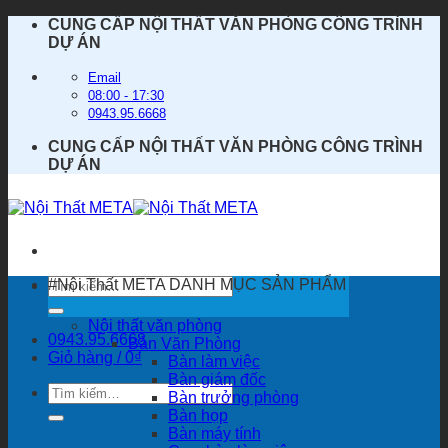
Bỏ
CUNG CẤP NỘI THẤT VĂN PHÒNG CÔNG TRÌNH
qua
DỰ ÁN
nội
dung
Email
08:00 - 17:30
0943.95.6668
CUNG CẤP NỘI THẤT VĂN PHÒNG CÔNG TRÌNH
DỰ ÁN
Tìm
#Nội Thất META
DANH MỤC SẢN PHẨM
kiếm:
Nội thất văn phòng
0943.95.6668
Bàn Văn Phòng
Giỏ hàng /
0
₫
Bàn làm việc
Bàn giám đốc
Tìm
Bàn trưởng phòng
kiếm:
Bàn họp
Bàn máy tính