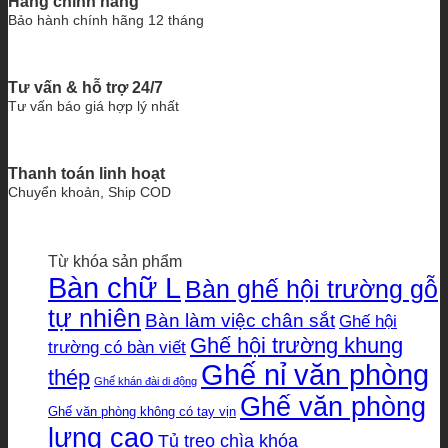
Hàng chính hãng
Bảo hành chính hãng 12 tháng
Tư vấn & hỗ trợ 24/7
Tư vấn báo giá hợp lý nhất
Thanh toán linh hoạt
Chuyển khoản, Ship COD
Từ khóa sản phẩm
Bàn chữ L
Bàn ghế hội trường gỗ
tự nhiên
Bàn làm việc chân sắt
Ghế hội
Ghế hội trường khung
trường có bàn viết
Ghế nỉ văn phòng
thép
Ghế khán đài di động
Ghế văn phòng
Ghế văn phòng không có tay vịn
lưng cao
Tủ treo chìa khóa