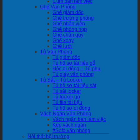
Cụm bàn làm việc
Ghế Văn Phòng
Ghế giám đốc
Ghế trưởng phòng
Ghế nhân viên
Ghế phòng họp
Ghế chân quỳ
Ghế xoay
Ghế lưới
Tủ Văn Phòng
Tủ giám đốc
Tủ hồ sơ tài liệu gỗ
Hộc di động – Tủ phụ
Tủ giày văn phòng
Tủ Sắt – Tủ Locker
Tủ hồ sơ tài liệu sắt
Tủ sắt locker
Tủ locker gỗ
Tủ file tài liệu
Tủ hồ sơ di động
Vách Ngăn Văn Phòng
Vách ngăn bàn làm việc
Kẹp vách ngăn
#Sofa văn phòng
Nội thất hội trường