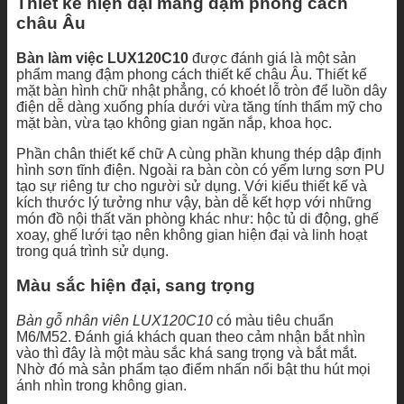
Thiết kế hiện đại mang đậm phong cách
châu Âu
Bàn làm việc LUX120C10
được đánh giá là một sản
phẩm mang đậm phong cách thiết kế châu Âu. Thiết kế
mặt bàn hình chữ nhật phẳng, có khoét lỗ tròn để luồn dây
điện dễ dàng xuống phía dưới vừa tăng tính thẩm mỹ cho
mặt bàn, vừa tạo không gian ngăn nắp, khoa học.
Phần chân thiết kế chữ A cùng phần khung thép dập định
hình sơn tĩnh điện. Ngoài ra bàn còn có yếm lưng sơn PU
tạo sự riêng tư cho người sử dụng. Với kiểu thiết kế và
kích thước lý tưởng như vậy, bàn dễ kết hợp với những
món đồ nội thất văn phòng khác như: hộc tủ di động, ghế
xoay, ghế lưới tạo nên không gian hiện đại và linh hoạt
trong quá trình sử dụng.
Màu sắc hiện đại, sang trọng
Bàn gỗ nhân viên LUX120C10
có màu tiêu chuẩn
M6/M52. Đánh giá khách quan theo cảm nhận bắt nhìn
vào thì đây là một màu sắc khá sang trọng và bắt mắt.
Nhờ đó mà sản phẩm tạo điểm nhấn nổi bật thu hút mọi
ánh nhìn trong không gian.