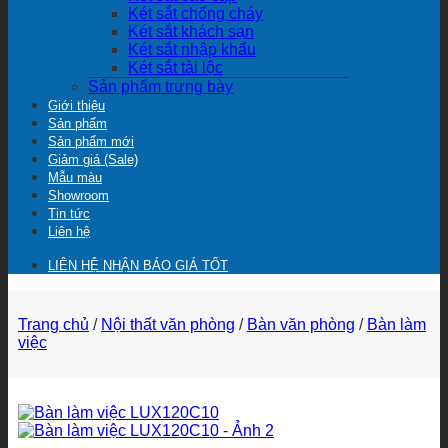
Két sắt chống cháy
Két sắt khách sạn
Két sắt nhập khẩu
Két sắt tài lộc
Sản phẩm trưng bày
Giới thiệu
Sản phẩm
Sản phẩm mới
Giảm giá (Sale)
Mẫu màu
Showroom
Tin tức
Liên hệ
LIÊN HỆ NHẬN BÁO GIÁ TỐT
Trang chủ
/
Nội thất văn phòng
/
Bàn văn phòng
/
Bàn làm
việc