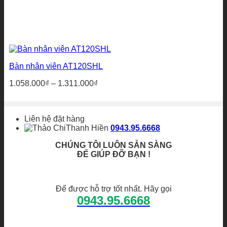
Bàn nhân viên AT120SHL
Khoảng
1.058.000
₫
–
1.311.000
₫
giá:
từ
1.058.000₫
Liên hệ đặt hàng
đến
Thanh Hiền
0943.95.6668
1.311.000₫
CHÚNG TÔI LUÔN SẴN SÀNG
ĐỂ GIÚP ĐỠ BẠN !
Để được hỗ trợ tốt nhất. Hãy gọi
0943.95.6668