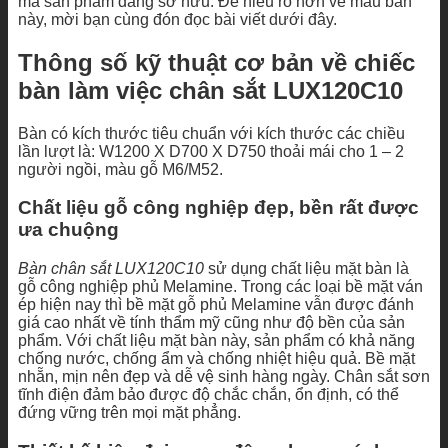
mà sản phẩm đang sở hữu. Để hiểu rõ hơn về mẫu bàn
này, mời bạn cùng đón đọc bài viết dưới đây.
Thông số kỹ thuật cơ bản về chiếc
bàn làm việc chân sắt LUX120C10
Bàn có kích thước tiêu chuẩn với kích thước các chiều
lần lượt là: W1200 X D700 X D750 thoải mái cho 1 – 2
người ngồi, màu gỗ M6/M52.
Chất liệu gỗ công nghiệp đẹp, bền rất được
ưa chuộng
Bàn chân sắt LUX120C10
sử dụng chất liệu mặt bàn là
gỗ công nghiệp phủ Melamine. Trong các loại bề mặt ván
ép hiện nay thì bề mặt gỗ phủ Melamine vẫn được đánh
giá cao nhất về tính thẩm mỹ cũng như độ bền của sản
phẩm. Với chất liệu mặt bàn này, sản phẩm có khả năng
chống nước, chống ẩm và chống nhiệt hiệu quả. Bề mặt
nhẵn, mịn nên đẹp và dễ vệ sinh hàng ngày. Chân sắt sơn
tĩnh điện đảm bảo được độ chắc chắn, ổn định, có thể
đứng vững trên mọi mặt phẳng.