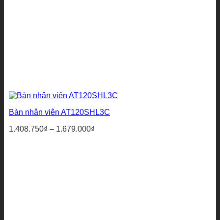
Bàn nhân viên AT120SHL3C
Khoảng
1.408.750
₫
–
1.679.000
₫
giá:
từ
1.408.750₫
đến
1.679.000₫