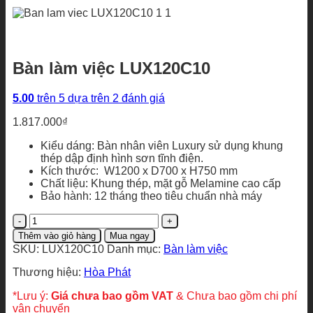
Bàn làm việc LUX120C10
5.00
trên 5 dựa trên
2
đánh giá
1.817.000
₫
Kiểu dáng: Bàn nhân viên Luxury sử dụng khung
thép dập định hình sơn tĩnh điện.
Kích thước: W1200 x D700 x H750 mm
Chất liệu: Khung thép, mặt gỗ Melamine cao cấp
Bảo hành: 12 tháng theo tiêu chuẩn nhà máy
Bàn
làm
Thêm vào giỏ hàng
Mua ngay
việc
SKU:
LUX120C10
Danh mục:
Bàn làm việc
LUX120C10
số
Thương hiệu:
Hòa Phát
lượng
*Lưu ý:
Giá chưa bao gồm VAT
& Chưa bao gồm chi phí
vận chuyển