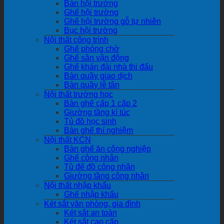
Bàn hội trường
Ghế hội trường
Ghế hội trường gỗ tự nhiên
Bục hội trường
Nội thất công trình
Ghế phòng chờ
Ghế sân vận động
Ghế khán đài nhà thi đấu
Bàn quầy giao dịch
Bàn quầy lễ tân
Nội thất trường học
Bàn ghế cấp 1 cấp 2
Giường tầng kí túc
Tủ đồ học sinh
Bàn ghế thí nghiệm
Nội thất KCN
Bàn ghế ăn công nghiệp
Ghế công nhân
Tủ để đồ công nhân
Giường tầng công nhân
Nội thất nhập khẩu
Ghế nhập khẩu
Két sắt văn phòng, gia đình
Két sắt an toàn
Két sắt cao cấp