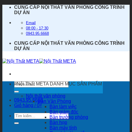
Bỏ
CUNG CẤP NỘI THẤT VĂN PHÒNG CÔNG TRÌNH
qua
DỰ ÁN
nội
dung
Email
08:00 - 17:30
0943.95.6668
CUNG CẤP NỘI THẤT VĂN PHÒNG CÔNG TRÌNH
DỰ ÁN
Tìm
#Nội Thất META
DANH MỤC SẢN PHẨM
kiếm:
Nội thất văn phòng
0943.95.6668
Bàn Văn Phòng
Giỏ hàng /
0
₫
Bàn làm việc
Bàn giám đốc
Tìm
Bàn trưởng phòng
kiếm:
Bàn họp
Bàn máy tính