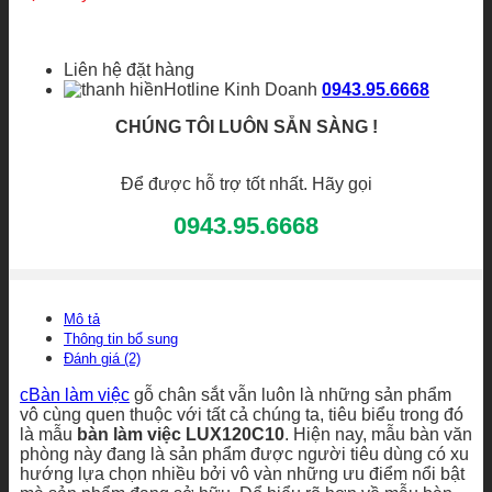
Liên hệ đặt hàng
Hotline Kinh Doanh
0943.95.6668
CHÚNG TÔI LUÔN SẴN SÀNG !
Để được hỗ trợ tốt nhất. Hãy gọi
0943.95.6668
Mô tả
Thông tin bổ sung
Đánh giá (2)
cBàn làm việc
gỗ chân sắt vẫn luôn là những sản phẩm
vô cùng quen thuộc với tất cả chúng ta, tiêu biểu trong đó
là mẫu
bàn làm việc LUX120C10
. Hiện nay, mẫu bàn văn
phòng này đang là sản phẩm được người tiêu dùng có xu
hướng lựa chọn nhiều bởi vô vàn những ưu điểm nổi bật