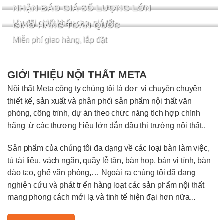
NHẬN BÁO GIÁ SỐ LƯỢNG LỚN
Ưu đãi chiết khấu cao, giá tốt
GIAO HÀNG TOÀN QUỐC
Miễn phí giao hàng, lắp đặt
GIỚI THIỆU NỘI THẤT META
Nội thất Meta công ty chúng tôi là đơn vị chuyên chuyên
thiết kế, sản xuất và phân phối sản phẩm nội thất văn
phòng, công trình, dự án theo chức năng tích hợp chính
hãng từ các thương hiệu lớn dẫn đầu thị trường nội thất..
Sản phẩm của chúng tôi đa dạng về các loại bàn làm việc,
tủ tài liệu, vách ngăn, quầy lễ tân, bàn họp, bàn vi tính, bàn
đào tạo, ghế văn phòng,… Ngoài ra chúng tôi đã đang
nghiên cứu và phát triển hàng loạt các sản phẩm nội thất
mang phong cách mới lạ và tinh tế hiện đại hơn nữa...