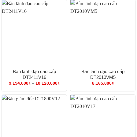
đến
đến
7.624.500₫
8.00
Bàn lãnh đạo cao cấp
Bàn lãnh đạo cao cấp
DT2411V16
DT2010VM5
Khoảng
9.154.000
₫
–
10.120.000
₫
8.165.000
₫
giá:
từ
9.154.000₫
đến
10.120.000₫