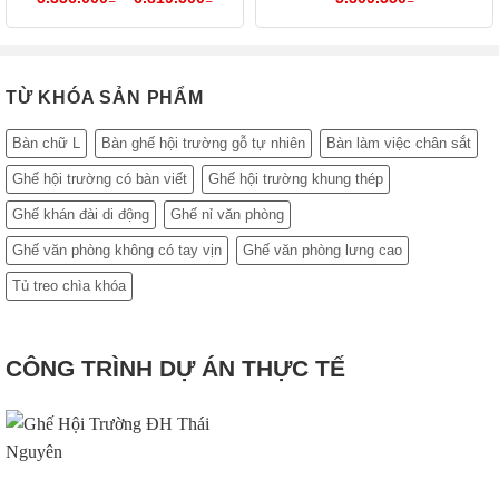
giá:
từ
5.336.000₫
đến
6.819.500₫
TỪ KHÓA SẢN PHẨM
Bàn chữ L
Bàn ghế hội trường gỗ tự nhiên
Bàn làm việc chân sắt
Ghế hội trường có bàn viết
Ghế hội trường khung thép
Ghế khán đài di động
Ghế nỉ văn phòng
Ghế văn phòng không có tay vịn
Ghế văn phòng lưng cao
Tủ treo chìa khóa
CÔNG TRÌNH DỰ ÁN THỰC TẾ