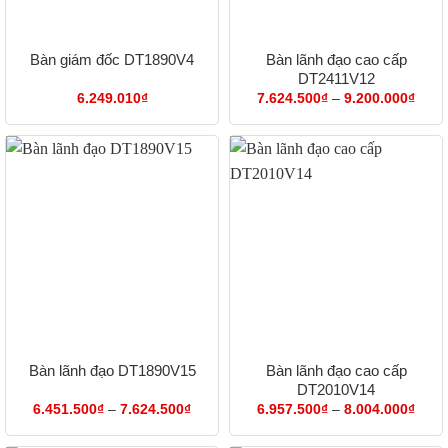
Bàn lãnh đạo cao cấp
Bàn giám đốc DT1890V4
DT2411V12
Khoả
6.249.010
₫
7.624.500
₫
–
9.200.000
₫
giá:
từ
7.62
đến
9.20
Bàn lãnh đạo cao cấp
Bàn lãnh đạo DT1890V15
DT2010V14
Khoảng
Khoả
6.451.500
₫
–
7.624.500
₫
6.957.500
₫
–
8.004.000
₫
giá:
giá:
từ
từ
6.451.500₫
6.95