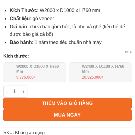
giá:
từ
Kích Thước:
W2000 x D1000 x H760 mm
9.775.000₫
đến
Chất liệu:
gỗ veneer
10.925.000₫
Giá bán:
chưa bao gồm hộc, tủ phụ và ghế (liên hệ để
được báo giá cả bộ)
Bảo hành:
1 năm theo tiêu chuẩn nhà máy
XÓA
Kích thước:
W2000 X D1000 X H760
W2400 X D1100 X H760
Mm
Mm
9.775.000
₫
10.925.000
₫
Bàn lãnh đạo cao cấp DT2010V21 số lượng
THÊM VÀO GIỎ HÀNG
MUA NGAY
SKU:
Không áp dụng