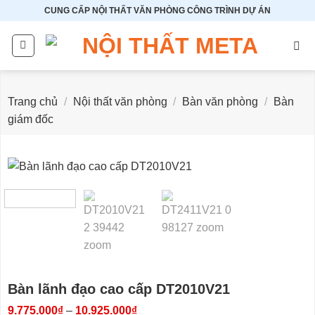
Bỏ
CUNG CẤP NỘI THẤT VĂN PHÒNG CÔNG TRÌNH DỰ ÁN
qua
nội
dung
Trang chủ
/
Nội thất văn phòng
/
Bàn văn phòng
/
Bàn
giám đốc
Bàn lãnh đạo cao cấp DT2010V21
Khoảng
9.775.000
₫
–
10.925.000
₫