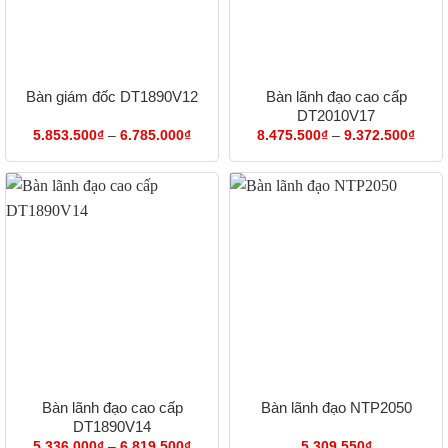
Bàn lãnh đạo cao cấp
Bàn giám đốc DT1890V12
DT2010V17
Khoảng
Khoả
5.853.500
₫
–
6.785.000
₫
8.475.500
₫
–
9.372.500
₫
giá:
giá:
từ
từ
5.853.500₫
8.47
đến
đến
6.785.000₫
9.37
Bàn lãnh đạo cao cấp
Bàn lãnh đạo NTP2050
DT1890V14
Khoảng
5.336.000
₫
–
6.819.500
₫
5.309.550
₫