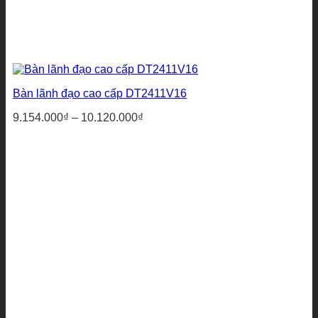
Bàn lãnh đạo cao cấp DT2411V16
Khoảng
9.154.000
₫
–
10.120.000
₫
giá:
từ
9.154.000₫
đến
10.120.000₫