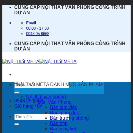
Bỏ
CUNG CẤP NỘI THẤT VĂN PHÒNG CÔNG TRÌNH
qua
DỰ ÁN
nội
dung
Email
08:00 - 17:30
0943.95.6668
CUNG CẤP NỘI THẤT VĂN PHÒNG CÔNG TRÌNH
DỰ ÁN
Tìm
#Nội Thất META
DANH MỤC SẢN PHẨM
kiếm:
Nội thất văn phòng
0943.95.6668
Bàn Văn Phòng
Giỏ hàng /
0
₫
Bàn làm việc
Bàn giám đốc
Tìm
Bàn trưởng phòng
kiếm:
Bàn họp
Bàn máy tính