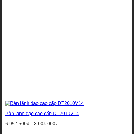
Bàn lãnh đạo cao cấp DT2010V14
Khoảng
6.957.500
₫
–
8.004.000
₫
giá: