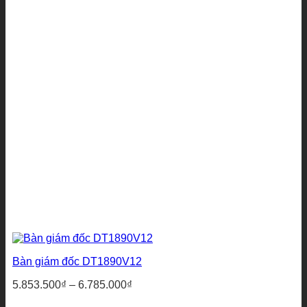
Bàn giám đốc DT1890V12
Khoảng
5.853.500
₫
–
6.785.000
₫
giá: