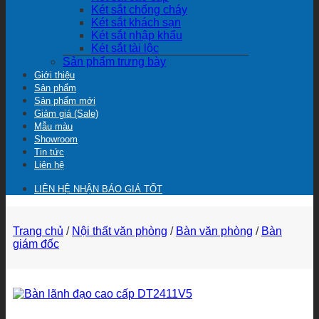
Két sắt chống cháy
Két sắt khách sạn
Két sắt nhập khẩu
Két sắt tài lộc
Sản phẩm trưng bày
Giới thiệu
Sản phẩm
Sản phẩm mới
Giảm giá (Sale)
Mẫu màu
Showroom
Tin tức
Liên hệ
LIÊN HỆ NHẬN BÁO GIÁ TỐT
Trang chủ
/
Nội thất văn phòng
/
Bàn văn phòng
/
Bàn
giám đốc