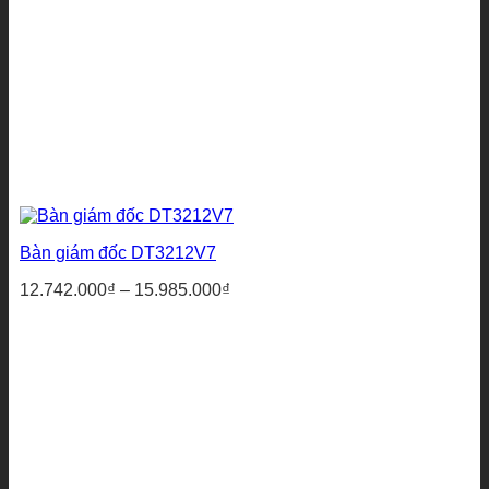
Bàn giám đốc DT3212V7
Khoảng
12.742.000
₫
–
15.985.000
₫
giá:
từ
12.742.000₫
đến
15.985.000₫