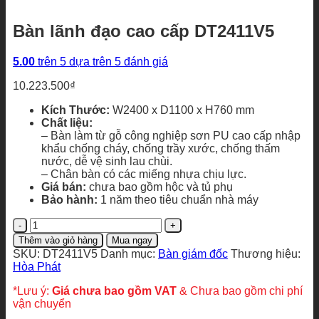
Bàn lãnh đạo cao cấp DT2411V5
5.00
trên 5 dựa trên
5
đánh giá
10.223.500
₫
Kích Thước:
W2400 x D1100 x H760 mm
Chất liệu:
– Bàn làm từ gỗ công nghiệp sơn PU cao cấp nhập
khẩu chống cháy, chống trầy xước, chống thấm
nước, dễ vệ sinh lau chùi.
– Chân bàn có các miếng nhựa chịu lực.
Giá bán:
chưa bao gồm hộc và tủ phụ
Bảo hành:
1 năm theo tiêu chuẩn nhà máy
Bàn
lãnh
Thêm vào giỏ hàng
Mua ngay
đạo
SKU:
DT2411V5
Danh mục:
Bàn giám đốc
Thương hiệu:
cao
Hòa Phát
cấp
DT2411V5
*Lưu ý:
Giá chưa bao gồm VAT
& Chưa bao gồm chi phí
số
vận chuyển
lượng