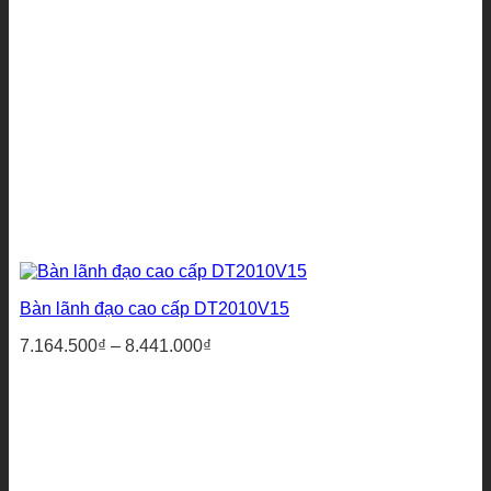
Bàn lãnh đạo cao cấp DT2010V15
Khoảng
7.164.500
₫
–
8.441.000
₫
giá:
từ
7.164.500₫
đến
8.441.000₫