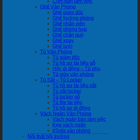
Cụm bàn làm việc
Ghế Văn Phòng
Ghế giám đốc
Ghế trưởng phòng
Ghế nhân viên
Ghế phòng họp
Ghế chân quỳ
Ghế xoay
Ghế lưới
Tủ Văn Phòng
Tủ giám đốc
Tủ hồ sơ tài liệu gỗ
Hộc di động – Tủ phụ
Tủ giày văn phòng
Tủ Sắt – Tủ Locker
Tủ hồ sơ tài liệu sắt
Tủ sắt locker
Tủ locker gỗ
Tủ file tài liệu
Tủ hồ sơ di động
Vách Ngăn Văn Phòng
Vách ngăn bàn làm việc
Kẹp vách ngăn
#Sofa văn phòng
Nội thất hội trường