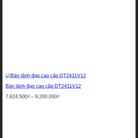
Bàn lãnh đạo cao cấp DT2411V12
Khoảng
7.624.500
₫
–
9.200.000
₫
giá:
từ
7.624.500₫
đến
9.200.000₫