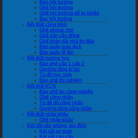
Bàn hội trường
Ghế hội trường
Ghế hội trường gỗ tự nhiên
Bục hội trường
Nội thất công trình
Ghế phòng chờ
Ghế sân vận động
Ghế khán đài nhà thi đấu
Bàn quầy giao dịch
Bàn quầy lễ tân
Nội thất trường học
Bàn ghế cấp 1 cấp 2
Giường tầng kí túc
Tủ đồ học sinh
Bàn ghế thí nghiệm
Nội thất KCN
Bàn ghế ăn công nghiệp
Ghế công nhân
Tủ để đồ công nhân
Giường tầng công nhân
Nội thất nhập khẩu
Ghế nhập khẩu
Két sắt văn phòng, gia đình
Két sắt an toàn
Két sắt cao cấp