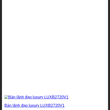
từ
6.957.500₫
đến
8.004.000₫
Bàn lãnh đạo luxury LUXB2720V1