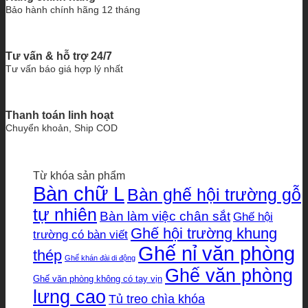
Bảo hành chính hãng 12 tháng
Tư vấn & hỗ trợ 24/7
Tư vấn báo giá hợp lý nhất
Thanh toán linh hoạt
Chuyển khoản, Ship COD
Từ khóa sản phẩm
Bàn chữ L
Bàn ghế hội trường gỗ
tự nhiên
Bàn làm việc chân sắt
Ghế hội
Ghế hội trường khung
trường có bàn viết
Ghế nỉ văn phòng
thép
Ghế khán đài di động
Ghế văn phòng
Ghế văn phòng không có tay vịn
lưng cao
Tủ treo chìa khóa