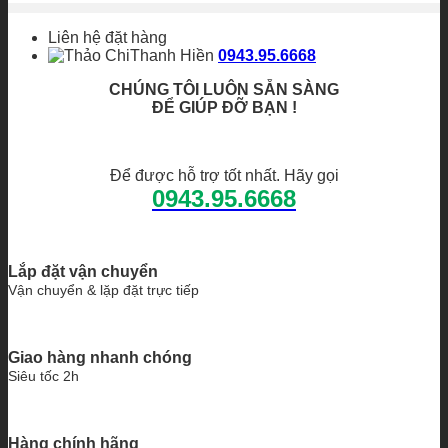
từ
5.853.500₫
Liên hệ đặt hàng
đến
Thanh Hiền
0943.95.6668
6.785.000₫
CHÚNG TÔI LUÔN SẴN SÀNG
ĐỂ GIÚP ĐỠ BẠN !
Để được hỗ trợ tốt nhất. Hãy gọi
0943.95.6668
Lắp đặt vận chuyển
Vận chuyển & lặp đặt trực tiếp
Giao hàng nhanh chóng
Siêu tốc 2h
Hàng chính hãng