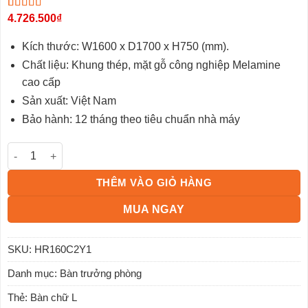
5.00
3
4.726.500
trên 5
₫
dựa trên
đánh giá
Kích thước: W1600 x D1700 x H750 (mm).
Chất liệu: Khung thép, mặt gỗ công nghiệp Melamine
cao cấp
Sản xuất: Việt Nam
Bảo hành: 12 tháng theo tiêu chuẩn nhà máy
Bàn lãnh đạo royal HR160C2Y1 số lượng
THÊM VÀO GIỎ HÀNG
MUA NGAY
SKU:
HR160C2Y1
Danh mục:
Bàn trưởng phòng
Thẻ:
Bàn chữ L