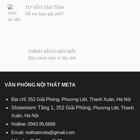
TƯ VẤN TẬN TÌNH
Hỗ trợ báo giá 24/7
CHÍNH SÁCH HẬU MÃI
Bảo hành bảo trì lâu dài
VĂN PHÒNG NỘI THẤT META
Địa chỉ: 352 Giải Phóng, Phương Liệt, Thanh Xuân, Hà Nội
Showroom: Tầng 1, 352 Giải Phóng,
Phương Liệt, Thanh
Xuân, Hà Nội
Hotline:
0943.95.6668
Email:
noithatmeta@gmail.com