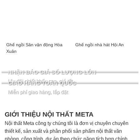
Ghế ngồi Sân vận động Hòa
Ghế ngồi nhà hát Hội An
Xuân
NHẬN BÁO GIÁ SỐ LƯỢNG LỚN
Ưu đãi chiết khấu cao, giá tốt
GIAO HÀNG TOÀN QUỐC
Miễn phí giao hàng, lắp đặt
GIỚI THIỆU NỘI THẤT META
Nội thất Meta công ty chúng tôi là đơn vị chuyên chuyên
thiết kế, sản xuất và phân phối sản phẩm nội thất văn
phòng, công trình, dự án theo chức năng tích hợp chính