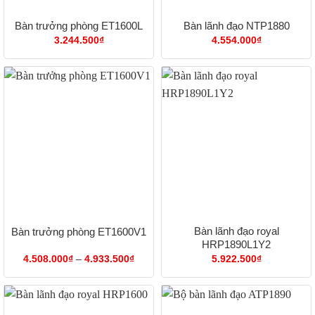
Bàn trưởng phòng ET1600L
Bàn lãnh đạo NTP1880
3.244.500
₫
4.554.000
₫
Bàn lãnh đạo royal
Bàn trưởng phòng ET1600V1
HRP1890L1Y2
Khoảng
4.508.000
₫
–
4.933.500
₫
5.922.500
₫
giá:
từ
4.508.000₫
đến
4.933.500₫