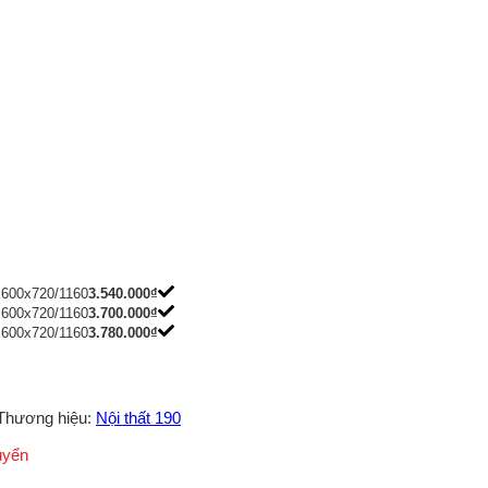
600x720/1160
3.540.000
₫
600x720/1160
3.700.000
₫
600x720/1160
3.780.000
₫
Thương hiệu:
Nội thất 190
uyển