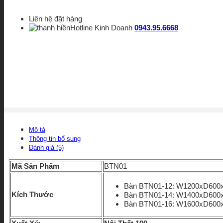
minh
BTN01
số
Liên hệ đặt hàng
lượng
Hotline Kinh Doanh
0943.95.6668
Mô tả
Thông tin bổ sung
Đánh giá (5)
Mã Sản Phẩm
BTN01
Bàn BTN01-12: W1200xD600
Kích Thước
Bàn BTN01-14: W1400xD600
Bàn BTN01-16: W1600xD600