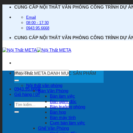
Bỏ
CUNG CẤP NỘI THẤT VĂN PHÒNG CÔNG TRÌNH DỰ Á
qua
nội
Email
dung
08:00 - 17:30
0943.95.6668
CUNG CẤP NỘI THẤT VĂN PHÒNG CÔNG TRÌNH DỰ Á
Tìm
#Nội Thất META
DANH MỤC SẢN PHẨM
kiếm:
Nội thất văn phòng
0943.95.6668
Bàn Văn Phòng
Giỏ hàng /
0
₫
Bàn làm việc
Bàn giám đốc
Tìm
Bàn trưởng phòng
kiếm:
Bàn họp
Bàn máy tính
Cụm bàn làm việc
Ghế Văn Phòng