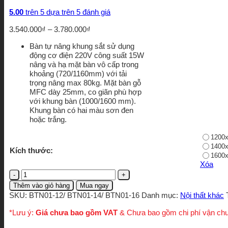
5.00
trên 5 dựa trên
5
đánh giá
Khoảng
3.540.000
₫
–
3.780.000
₫
giá:
Bàn tự nâng khung sắt sử dụng
từ
động cơ điện 220V công suất 15W
3.540.000₫
nâng và hạ mặt bàn vô cấp trong
đến
khoảng (720/1160mm) với tải
3.780.000₫
trọng nâng max 80kg. Mặt bàn gỗ
MFC dày 25mm, co giãn phù hợp
với khung bàn (1000/1600 mm).
Khung bàn có hai màu sơn đen
hoặc trắng.
1200x
1400x
Kích thước:
1600x
Xóa
Bàn
nâng
Thêm vào giỏ hàng
Mua ngay
hạ
SKU:
BTN01-12/ BTN01-14/ BTN01-16
Danh mục:
Nội thất khác
chiều
cao
*Lưu ý:
Giá chưa bao gồm VAT
& Chưa bao gồm chi phí vận ch
thông