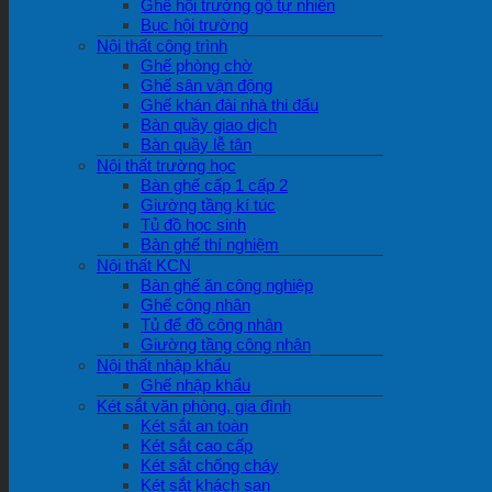
Ghế hội trường gỗ tự nhiên
Bục hội trường
Nội thất công trình
Ghế phòng chờ
Ghế sân vận động
Ghế khán đài nhà thi đấu
Bàn quầy giao dịch
Bàn quầy lễ tân
Nội thất trường học
Bàn ghế cấp 1 cấp 2
Giường tầng kí túc
Tủ đồ học sinh
Bàn ghế thí nghiệm
Nội thất KCN
Bàn ghế ăn công nghiệp
Ghế công nhân
Tủ để đồ công nhân
Giường tầng công nhân
Nội thất nhập khẩu
Ghế nhập khẩu
Két sắt văn phòng, gia đình
Két sắt an toàn
Két sắt cao cấp
Két sắt chống cháy
Két sắt khách sạn