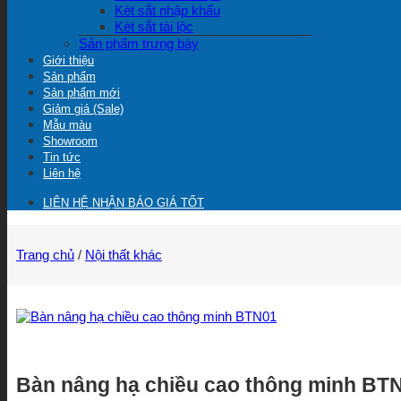
Két sắt nhập khẩu
Két sắt tài lộc
Sản phẩm trưng bày
Giới thiệu
Sản phẩm
Sản phẩm mới
Giảm giá (Sale)
Mẫu màu
Showroom
Tin tức
Liên hệ
LIÊN HỆ NHẬN BÁO GIÁ TỐT
Trang chủ
/
Nội thất khác
Bàn nâng hạ chiều cao thông minh BT