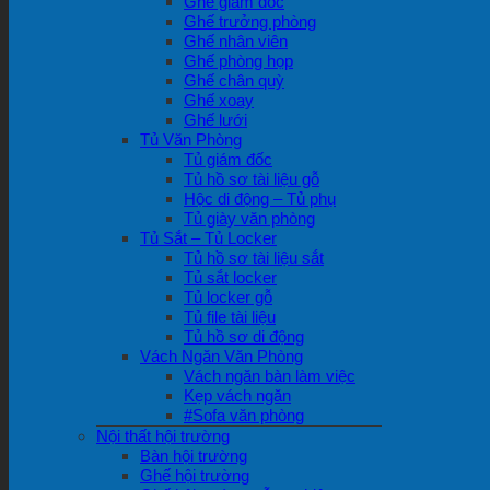
Ghế giám đốc
Ghế trưởng phòng
Ghế nhân viên
Ghế phòng họp
Ghế chân quỳ
Ghế xoay
Ghế lưới
Tủ Văn Phòng
Tủ giám đốc
Tủ hồ sơ tài liệu gỗ
Hộc di động – Tủ phụ
Tủ giày văn phòng
Tủ Sắt – Tủ Locker
Tủ hồ sơ tài liệu sắt
Tủ sắt locker
Tủ locker gỗ
Tủ file tài liệu
Tủ hồ sơ di động
Vách Ngăn Văn Phòng
Vách ngăn bàn làm việc
Kẹp vách ngăn
#Sofa văn phòng
Nội thất hội trường
Bàn hội trường
Ghế hội trường