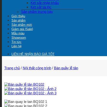
Két sắt nhập khẩu
Két sắt tài lộc
Sản phẩm trưng bày
Giới thiệu
Sản phẩm
Sản phẩm mới
Giảm giá (Sale)
Mẫu màu
Showroom
Tin tức
Liên hệ
LIÊN HỆ NHẬN BÁO GIÁ TỐT
Trang chủ
/
Nội thất công trình
/
Bàn quầy lễ tân