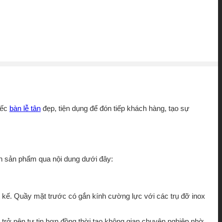
iếc
bàn lễ tân
đẹp, tiện dụng để đón tiếp khách hàng, tạo sự
đến sản phẩm qua nội dung dưới đây:
ết kế. Quầy mặt trước có gắn kính cường lực với các trụ đỡ inox
ân trở nên tự tin hơn đồng thời tạo không gian chuyên nghiệp nhờ