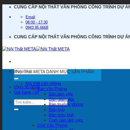
Bỏ
CUNG CẤP NỘI THẤT VĂN PHÒNG CÔNG TRÌNH DỰ Á
qua
nội
Email
dung
08:00 - 17:30
0943.95.6668
CUNG CẤP NỘI THẤT VĂN PHÒNG CÔNG TRÌNH DỰ Á
Tìm
#Nội Thất META
DANH MỤC SẢN PHẨM
kiếm:
Nội thất văn phòng
0943.95.6668
Bàn Văn Phòng
Giỏ hàng /
0
₫
Bàn làm việc
Bàn giám đốc
Tìm
Bàn trưởng phòng
kiếm:
Bàn họp
Bàn máy tính
Cụm bàn làm việc
Ghế Văn Phòng