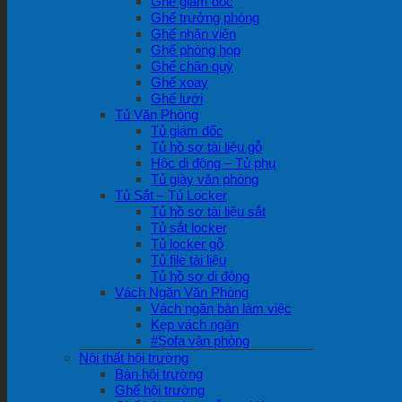
Ghế giám đốc
Ghế trưởng phòng
Ghế nhân viên
Ghế phòng họp
Ghế chân quỳ
Ghế xoay
Ghế lưới
Tủ Văn Phòng
Tủ giám đốc
Tủ hồ sơ tài liệu gỗ
Hộc di động – Tủ phụ
Tủ giày văn phòng
Tủ Sắt – Tủ Locker
Tủ hồ sơ tài liệu sắt
Tủ sắt locker
Tủ locker gỗ
Tủ file tài liệu
Tủ hồ sơ di động
Vách Ngăn Văn Phòng
Vách ngăn bàn làm việc
Kẹp vách ngăn
#Sofa văn phòng
Nội thất hội trường
Bàn hội trường
Ghế hội trường