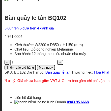
Bàn quầy lễ tân BQ102
5.00
trên 5 dựa trên
4
đánh giá
4.761.000
₫
Kích thước: W2200 x D850 x H1150 (mm)
Chất liệu: Gỗ công nghiệp Melamine
Bảo hành: 12 tháng theo tiểu chuẩn nhà máy
Bàn
quầy
Thêm vào giỏ hàng
Mua ngay
lễ
SKU:
BQ102
Danh mục:
Bàn quầy lễ tân
Thương hiệu:
Hòa Phát
tân
BQ102
*Lưu ý:
Giá chưa bao gồm VAT
& Chưa bao gồm chi phí vận ch
số
lượng
Liên hệ đặt hàng
Hotline Kinh Doanh
0943.95.6668