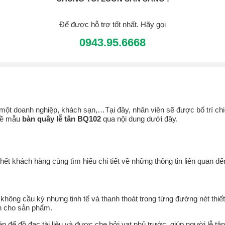
Để được hỗ trợ tốt nhất. Hãy gọi
0943.95.6668
 một doanh nghiệp, khách sạn,…Tại đây, nhân viên sẽ được bố trí ch
về mẫu
bàn quầy lễ tân BQ102
qua nội dung dưới đây.
2
hết khách hàng cùng tìm hiểu chi tiết về những thông tin liên quan 
 không cầu kỳ nhưng tinh tế và thanh thoát trong từng đường nét thi
ấn cho sản phẩm.
ép để đồ đạc tài liệu và được che bởi vạt phủ trước, giúp người lễ t