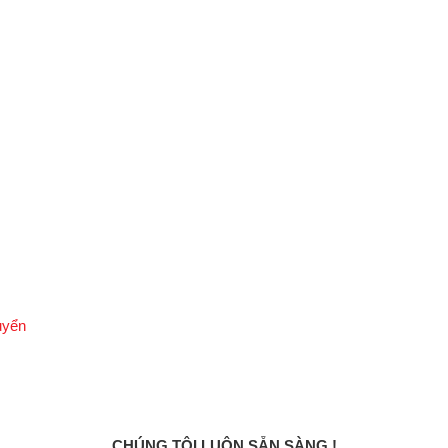
uyển
CHÚNG TÔI LUÔN SẴN SÀNG !