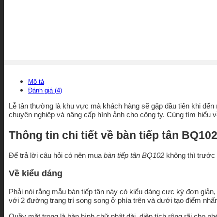
Mô tả
Đánh giá (4)
Lễ tân thường là khu vực mà khách hàng sẽ gặp đầu tiên khi đến
chuyên nghiệp và nâng cấp hình ảnh cho công ty. Cùng tìm hiểu 
Thông tin chi tiết về bàn tiếp tân BQ10
Để trả lời câu hỏi có nên mua
bàn tiếp tân BQ102
không thì trước 
Về kiểu dáng
Phải nói rằng mẫu bàn tiếp tân này có kiểu dáng cực kỳ đơn giản,
với 2 đường trang trí song song ở phía trên và dưới tạo điểm nh
Quầy mặt trong là bàn hình chữ nhật dài, diện tích rộng rãi cho ph