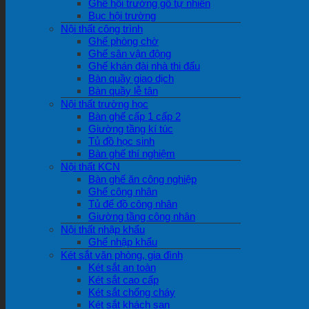
Ghế hội trường gỗ tự nhiên
Bục hội trường
Nội thất công trình
Ghế phòng chờ
Ghế sân vận động
Ghế khán đài nhà thi đấu
Bàn quầy giao dịch
Bàn quầy lễ tân
Nội thất trường học
Bàn ghế cấp 1 cấp 2
Giường tầng kí túc
Tủ đồ học sinh
Bàn ghế thí nghiệm
Nội thất KCN
Bàn ghế ăn công nghiệp
Ghế công nhân
Tủ để đồ công nhân
Giường tầng công nhân
Nội thất nhập khẩu
Ghế nhập khẩu
Két sắt văn phòng, gia đình
Két sắt an toàn
Két sắt cao cấp
Két sắt chống cháy
Két sắt khách sạn