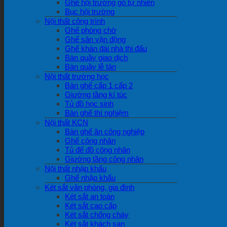
Ghế hội trường gỗ tự nhiên
Bục hội trường
Nội thất công trình
Ghế phòng chờ
Ghế sân vận động
Ghế khán đài nhà thi đấu
Bàn quầy giao dịch
Bàn quầy lễ tân
Nội thất trường học
Bàn ghế cấp 1 cấp 2
Giường tầng kí túc
Tủ đồ học sinh
Bàn ghế thí nghiệm
Nội thất KCN
Bàn ghế ăn công nghiệp
Ghế công nhân
Tủ để đồ công nhân
Giường tầng công nhân
Nội thất nhập khẩu
Ghế nhập khẩu
Két sắt văn phòng, gia đình
Két sắt an toàn
Két sắt cao cấp
Két sắt chống cháy
Két sắt khách sạn