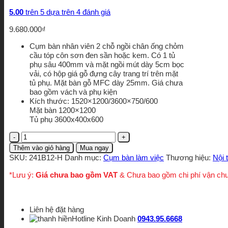
5.00
trên 5 dựa trên
4
đánh giá
9.680.000
₫
Cụm bàn nhân viên 2 chỗ ngồi chân ống chỏm
cầu tóp côn sơn đen sần hoặc kem. Có 1 tủ
phụ sâu 400mm và mặt ngồi mút dày 5cm bọc
vải, có hộp giá gỗ đựng cây trang trí trên mặt
tủ phụ. Mặt bàn gỗ MFC dày 25mm. Giá chưa
bao gồm vách và phụ kiện
Kích thước: 1520×1200/3600×750/600
Mặt bàn 1200×1200
Tủ phụ 3600x400x600
Cụm
bàn
Thêm vào giỏ hàng
Mua ngay
nhân
SKU:
241B12-H
Danh mục:
Cụm bàn làm việc
Thương hiệu:
Nội 
viên
2
*Lưu ý:
Giá chưa bao gồm VAT
& Chưa bao gồm chi phí vận ch
chỗ
ngồi
241B12-
H
Liên hệ đặt hàng
số
Hotline Kinh Doanh
0943.95.6668
lượng