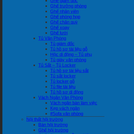
Ghế giám đốc
Ghế trưởng phòng
Ghế nhân viên
Ghế phòng họp
Ghế chân quỳ
Ghế xoay
Ghế lưới
Tủ Văn Phòng
Tủ giám đốc
Tủ hồ sơ tài liệu gỗ
Hộc di động – Tủ phụ
Tủ giày văn phòng
Tủ Sắt – Tủ Locker
Tủ hồ sơ tài liệu sắt
Tủ sắt locker
Tủ locker gỗ
Tủ file tài liệu
Tủ hồ sơ di động
Vách Ngăn Văn Phòng
Vách ngăn bàn làm việc
Kẹp vách ngăn
#Sofa văn phòng
Nội thất hội trường
Bàn hội trường
Ghế hội trường