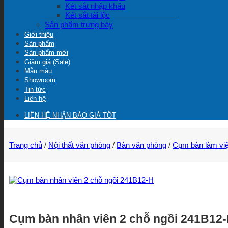
Két sắt nhập khẩu
Két sắt tài lộc
Sản phẩm trưng bày
Giới thiệu
Sản phẩm
Sản phẩm mới
Giảm giá (Sale)
Mẫu màu
Showroom
Tin tức
Liên hệ
LIÊN HỆ NHẬN BÁO GIÁ TỐT
Trang chủ
/
Nội thất văn phòng
/
Bàn văn phòng
/
Cụm bàn làm vi
Cụm bàn nhân viên 2 chỗ ngồi 241B12