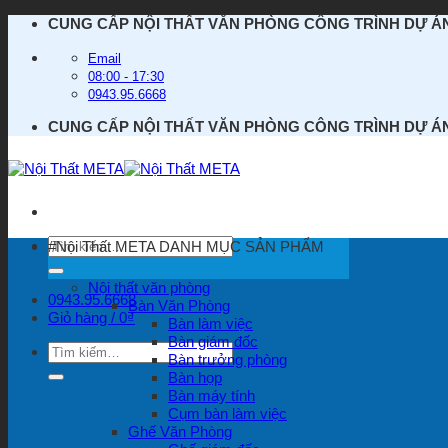
Bỏ
CUNG CẤP NỘI THẤT VĂN PHÒNG CÔNG TRÌNH DỰ Á
qua
nội
Email
dung
08:00 - 17:30
0943.95.6668
CUNG CẤP NỘI THẤT VĂN PHÒNG CÔNG TRÌNH DỰ Á
Tìm
#Nội Thất META
DANH MỤC SẢN PHẨM
kiếm:
Nội thất văn phòng
0943.95.6668
Bàn Văn Phòng
Giỏ hàng /
0
₫
Bàn làm việc
Bàn giám đốc
Tìm
Bàn trưởng phòng
kiếm:
Bàn họp
Bàn máy tính
Cụm bàn làm việc
Ghế Văn Phòng