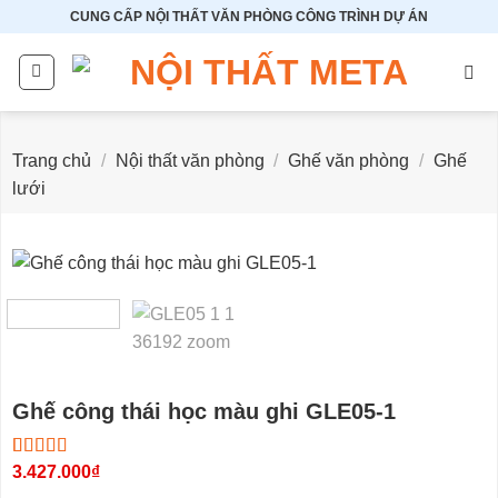
Bỏ
CUNG CẤP NỘI THẤT VĂN PHÒNG CÔNG TRÌNH DỰ ÁN
qua
nội
dung
Trang chủ
/
Nội thất văn phòng
/
Ghế văn phòng
/
Ghế
lưới
Ghế công thái học màu ghi GLE05-1
5.00
5
3.427.000
trên 5
₫
dựa trên