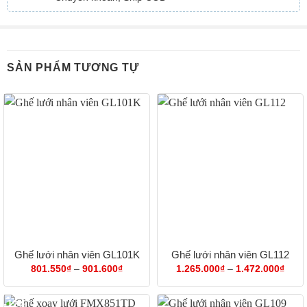
SẢN PHẨM TƯƠNG TỰ
Ghế lưới nhân viên GL101K
Ghế lưới nhân viên GL112
Khoảng
Khoả
801.550
₫
–
901.600
₫
1.265.000
₫
–
1.472.000
₫
giá:
giá:
từ
từ
801.550₫
1.26
-12%
đến
đến