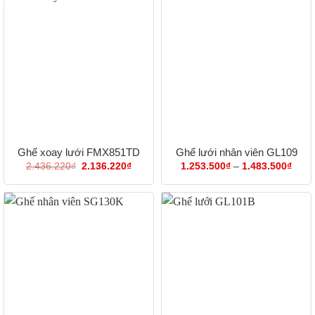
901.600₫
1.47
Ghế xoay lưới FMX851TD
Ghế lưới nhân viên GL109
Giá
Giá
Khoả
2.436.220
₫
2.136.220
₫
1.253.500
₫
–
1.483.500
₫
gốc
hiện
giá:
là:
tại
từ
2.436.220₫.
là:
1.25
2.136.220₫.
đến
1.48