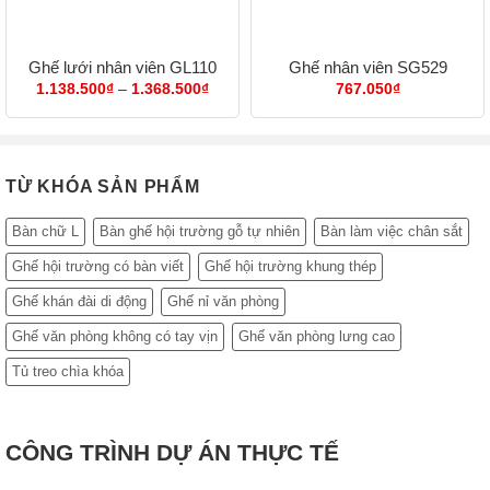
Ghế lưới nhân viên GL110
Ghế nhân viên SG529
Khoảng
1.138.500
₫
–
1.368.500
₫
767.050
₫
giá:
từ
1.138.500₫
đến
1.368.500₫
TỪ KHÓA SẢN PHẨM
Bàn chữ L
Bàn ghế hội trường gỗ tự nhiên
Bàn làm việc chân sắt
Ghế hội trường có bàn viết
Ghế hội trường khung thép
Ghế khán đài di động
Ghế nỉ văn phòng
Ghế văn phòng không có tay vịn
Ghế văn phòng lưng cao
Tủ treo chìa khóa
CÔNG TRÌNH DỰ ÁN THỰC TẾ