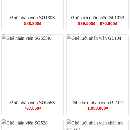
Ghế nhân viên SG130K
Ghế lưới nhân viên GL101B
Khoản
588.800
₫
839.500
₫
–
970.600
₫
giá:
từ
839.50
đến
970.60
Ghế nhân viên SG555K
Ghế lưới nhân viên GL104
767.050
₫
1.058.000
₫