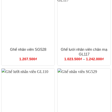
Ghế lưới nhân viên chân mạ
Ghế nhân viên SG528
GL117
Khoả
1.207.500
₫
1.023.500
₫
–
1.242.000
₫
giá:
từ
1.02
đến
1.24