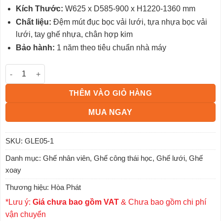
đánh giá
Kích Thước:
W625 x D585-900 x H1220-1360 mm
Chất liệu:
Đệm mút đục bọc vải lưới, tựa nhựa bọc vải
lưới, tay ghế nhựa, chân hợp kim
Bảo hành:
1 năm theo tiêu chuẩn nhà máy
Ghế công thái học màu ghi GLE05-1 số lượng
THÊM VÀO GIỎ HÀNG
MUA NGAY
SKU:
GLE05-1
Danh mục:
Ghế nhân viên
,
Ghế công thái học
,
Ghế lưới
,
Ghế
xoay
Thương hiệu:
Hòa Phát
*Lưu ý:
Giá chưa bao gồm VAT
& Chưa bao gồm chi phí
vận chuyển