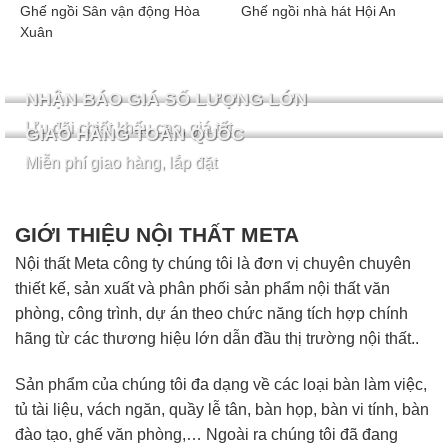
Ghế ngồi Sân vận động Hòa
Ghế ngồi nhà hát Hội An
Xuân
NHẬN BÁO GIÁ SỐ LƯỢNG LỚN
Ưu đãi chiết khấu cao, giá tốt
GIAO HÀNG TOÀN QUỐC
Miễn phí giao hàng, lắp đặt
GIỚI THIỆU NỘI THẤT META
Nội thất Meta công ty chúng tôi là đơn vị chuyên chuyên
thiết kế, sản xuất và phân phối sản phẩm nội thất văn
phòng, công trình, dự án theo chức năng tích hợp chính
hãng từ các thương hiệu lớn dẫn đầu thị trường nội thất..
Sản phẩm của chúng tôi đa dạng về các loại bàn làm việc,
tủ tài liệu, vách ngăn, quầy lễ tân, bàn họp, bàn vi tính, bàn
đào tạo, ghế văn phòng,… Ngoài ra chúng tôi đã đang