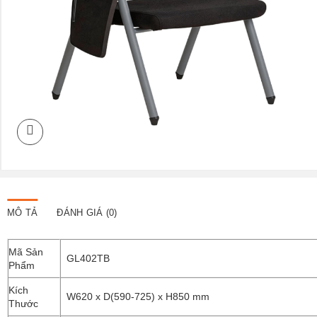
MÔ TẢ
ĐÁNH GIÁ (0)
Mã Sản
GL402TB
Phẩm
Kích
W620 x D(590-725) x H850 mm
Thước