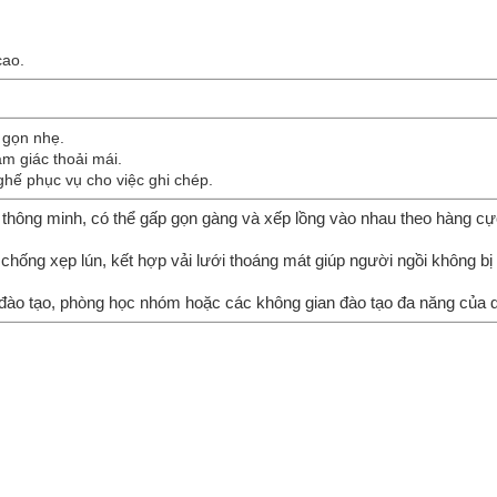
cao.
, gọn nhẹ.
ảm giác thoải mái.
 ghế phục vụ cho việc ghi chép.
kế thông minh, có thể gấp gọn gàng và xếp lồng vào nhau theo hàng cự
chống xẹp lún, kết hợp vải lưới thoáng mát giúp người ngồi không bị 
 đào tạo, phòng học nhóm hoặc các không gian đào tạo đa năng của 