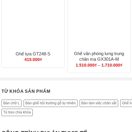
Ghế văn phòng lưng trung
Ghế tựa GT248-S
chân mạ GX301A-M
415.000
₫
Khoả
1.510.000
₫
–
1.710.000
₫
giá:
từ
1.51
đến
1.71
TỪ KHÓA SẢN PHẨM
Bàn chữ L
Bàn ghế hội trường gỗ tự nhiên
Bàn làm việc chân sắt
Ghế hộ
Tủ treo chìa khóa