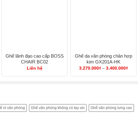
Ghế lãnh đạo cao cấp BOSS
Ghế da văn phòng chân hợp
CHAIR BC02
kim GX201A-HK
Khoả
Liên hệ
3.270.000
₫
–
3.400.000
₫
giá:
từ
3.27
đến
3.40
ế nỉ văn phòng
Ghế văn phòng không có tay vịn
Ghế văn phòng lưng cao