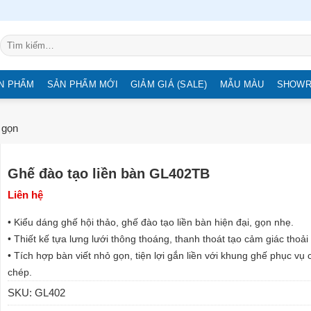
Tìm
kiếm:
N PHẨM
SẢN PHẨM MỚI
GIẢM GIÁ (SALE)
MẪU MÀU
SHOW
 gọn
Ghế đào tạo liền bàn GL402TB
Liên hệ
• Kiểu dáng ghế hội thảo, ghế đào tạo liền bàn hiện đại, gọn nhẹ.
• Thiết kế tựa lưng lưới thông thoáng, thanh thoát tạo cảm giác thoải
• Tích hợp bàn viết nhỏ gọn, tiện lợi gắn liền với khung ghế phục vụ 
chép.
SKU:
GL402