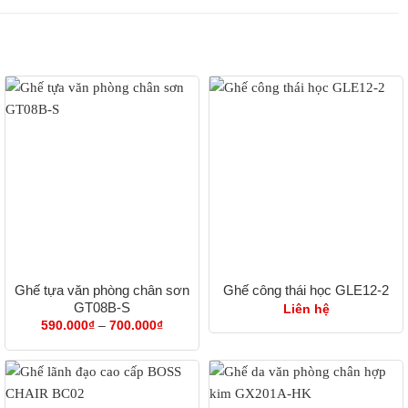
Ghế tựa văn phòng chân sơn
Ghế công thái học GLE12-2
GT08B-S
Liên hệ
ng
Khoảng
590.000
₫
–
700.000
₫
giá:
từ
0.000₫
590.000₫
đến
0.000₫
700.000₫