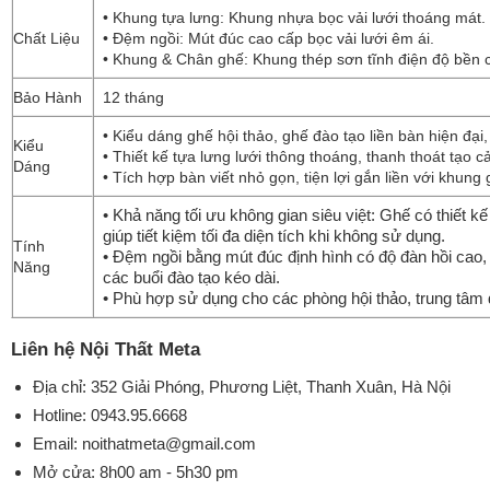
• Khung tựa lưng: Khung nhựa bọc vải lưới thoáng mát.
Chất Liệu
• Đệm ngồi: Mút đúc cao cấp bọc vải lưới êm ái.
• Khung & Chân ghế: Khung thép sơn tĩnh điện độ bền 
Bảo Hành
12 tháng
• Kiểu dáng ghế hội thảo, ghế đào tạo liền bàn hiện đại
Kiểu
• Thiết kế tựa lưng lưới thông thoáng, thanh thoát tạo c
Dáng
• Tích hợp bàn viết nhỏ gọn, tiện lợi gắn liền với khung
• Khả năng tối ưu không gian siêu việt: Ghế có thiết 
giúp tiết kiệm tối đa diện tích khi không sử dụng.
Tính
• Đệm ngồi bằng mút đúc định hình có độ đàn hồi cao, 
Năng
các buổi đào tạo kéo dài.
• Phù hợp sử dụng cho các phòng hội thảo, trung tâm
Liên hệ Nội Thất Meta
Địa chỉ: 352 Giải Phóng, Phương Liệt, Thanh Xuân, Hà Nội
Hotline:
0943.95.6668
Email:
noithatmeta@gmail.com
Mở cửa: 8h00 am - 5h30 pm