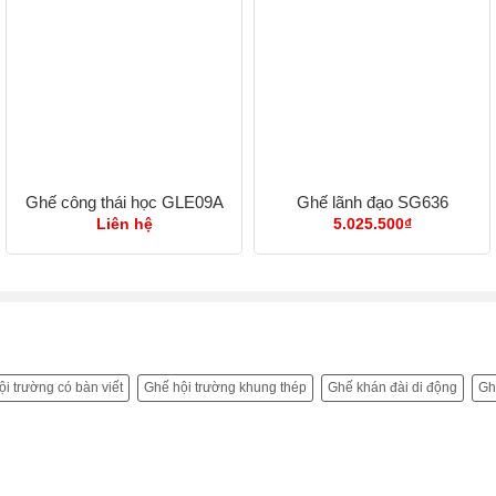
Ghế công thái học GLE09A
Ghế lãnh đạo SG636
Liên hệ
5.025.500
₫
ng
0.000₫
0.000₫
i trường có bàn viết
Ghế hội trường khung thép
Ghế khán đài di động
Gh