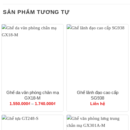
SẢN PHẨM TƯƠNG TỰ
Ghế da văn phòng chân mạ
Ghế lãnh đạo cao cấp
GX18-M
SG938
Khoảng
1.550.000
₫
–
1.740.000
₫
Liên hệ
giá:
từ
1.550.000₫
đến
1.740.000₫