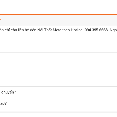
?
n chỉ cần liên hệ đến Nội Thất Meta theo Hotline:
094.395.6668
. Ngo
ận chuyển?
nào?