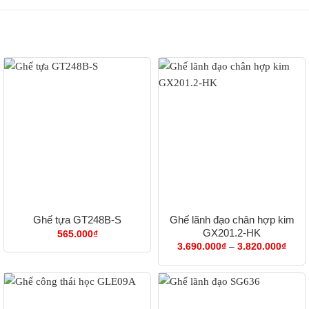
Ghế lãnh đạo chân hợp kim
Ghế tựa GT248B-S
GX201.2-HK
565.000
₫
Khoả
3.690.000
₫
–
3.820.000
₫
giá:
từ
3.69
đến
3.82