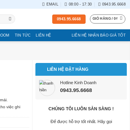
EMAIL
08:00 - 17:30
0943.95.6668
GIỎ HÀNG /
0
₫
0943.95.6668
ROOM
TIN TỨC
LIÊN HỆ
LIÊN HỆ NHẬN BÁO GIÁ TỐT
LIÊN HỆ ĐẶT HÀNG
Hotline Kinh Doanh
0943.95.6668
 mái.
cho việc ghi
CHÚNG TÔI LUÔN SẴN SÀNG !
Để được hỗ trợ tốt nhất. Hãy gọi