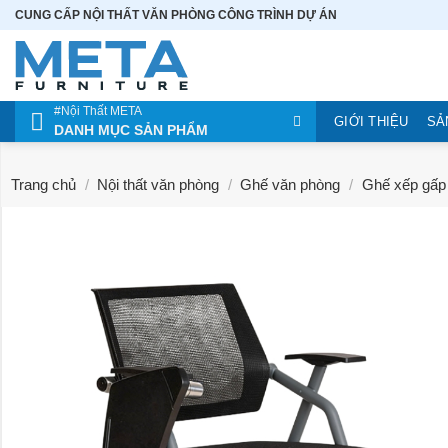
Bỏ
CUNG CẤP NỘI THẤT VĂN PHÒNG CÔNG TRÌNH DỰ ÁN
qua
nội
dung
#Nội Thất META
GIỚI THIỆU
SẢ
DANH MỤC SẢN PHẨM
Trang chủ
/
Nội thất văn phòng
/
Ghế văn phòng
/
Ghế xếp gấp