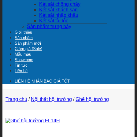
Két sắt chống cháy
Két sắt khách sạn
Két sắt nhập khẩu
Két sắt tài lộc
Sản phẩm trưng bày
Giới thiệu
Sản phẩm
Sản phẩm mới
Giảm giá (Sale)
Mẫu màu
Showroom
Tin tức
Liên hệ
LIÊN HỆ NHẬN BÁO GIÁ TỐT
Trang chủ
/
Nội thất hội trường
/
Ghế hội trường