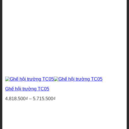
Ghế hội trường TC05
Khoảng
4.818.500
₫
–
5.715.500
₫
giá:
từ
4.818.500₫
đến
5.715.500₫