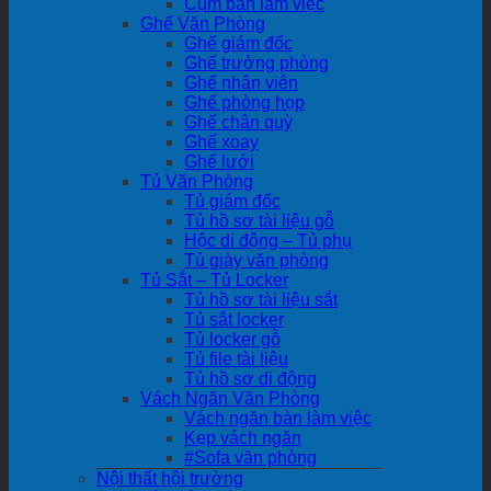
Cụm bàn làm việc
Ghế Văn Phòng
Ghế giám đốc
Ghế trưởng phòng
Ghế nhân viên
Ghế phòng họp
Ghế chân quỳ
Ghế xoay
Ghế lưới
Tủ Văn Phòng
Tủ giám đốc
Tủ hồ sơ tài liệu gỗ
Hộc di động – Tủ phụ
Tủ giày văn phòng
Tủ Sắt – Tủ Locker
Tủ hồ sơ tài liệu sắt
Tủ sắt locker
Tủ locker gỗ
Tủ file tài liệu
Tủ hồ sơ di động
Vách Ngăn Văn Phòng
Vách ngăn bàn làm việc
Kẹp vách ngăn
#Sofa văn phòng
Nội thất hội trường