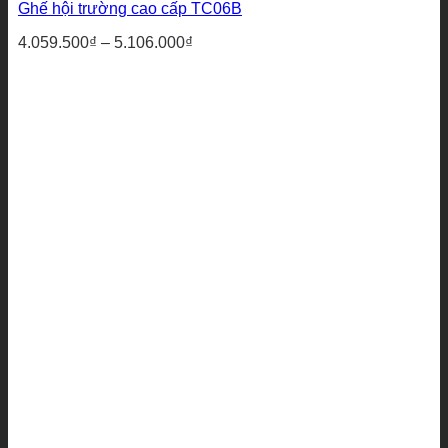
Ghế hội trường cao cấp TC06B
Khoảng
4.059.500
₫
–
5.106.000
₫
giá:
từ
4.059.500₫
đến
5.106.000₫