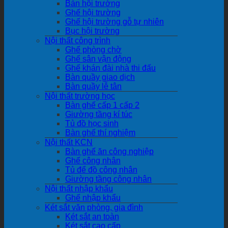
Bàn hội trường
Ghế hội trường
Ghế hội trường gỗ tự nhiên
Bục hội trường
Nội thất công trình
Ghế phòng chờ
Ghế sân vận động
Ghế khán đài nhà thi đấu
Bàn quầy giao dịch
Bàn quầy lễ tân
Nội thất trường học
Bàn ghế cấp 1 cấp 2
Giường tầng kí túc
Tủ đồ học sinh
Bàn ghế thí nghiệm
Nội thất KCN
Bàn ghế ăn công nghiệp
Ghế công nhân
Tủ để đồ công nhân
Giường tầng công nhân
Nội thất nhập khẩu
Ghế nhập khẩu
Két sắt văn phòng, gia đình
Két sắt an toàn
Két sắt cao cấp