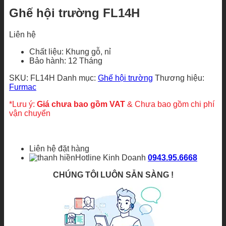
Ghế hội trường FL14H
Liên hệ
Chất liệu: Khung gỗ, nỉ
Bảo hành: 12 Tháng
SKU:
FL14H
Danh mục:
Ghế hội trường
Thương hiệu:
Furmac
*Lưu ý:
Giá chưa bao gồm VAT
& Chưa bao gồm chi phí
vận chuyển
Liên hệ đặt hàng
Hotline Kinh Doanh
0943.95.6668
CHÚNG TÔI LUÔN SẴN SÀNG !