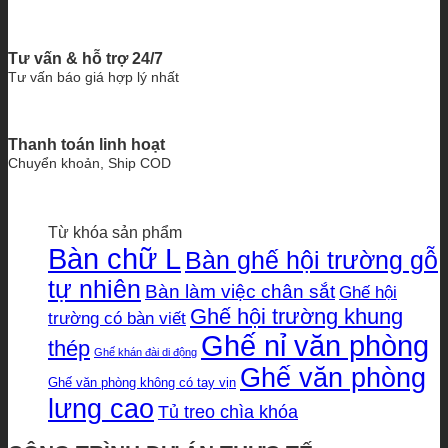
Tư vấn & hỗ trợ 24/7
Tư vấn báo giá hợp lý nhất
Thanh toán linh hoạt
Chuyển khoản, Ship COD
Từ khóa sản phẩm
Bàn chữ L
Bàn ghế hội trường gỗ
tự nhiên
Bàn làm việc chân sắt
Ghế hội
Ghế hội trường khung
trường có bàn viết
Ghế nỉ văn phòng
thép
Ghế khán đài di động
Ghế văn phòng
Ghế văn phòng không có tay vịn
lưng cao
Tủ treo chìa khóa