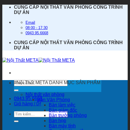
Bỏ
CUNG CẤP NỘI THẤT VĂN PHÒNG CÔNG TRÌNH
qua
DỰ ÁN
nội
dung
Email
08:00 - 17:30
0943.95.6668
CUNG CẤP NỘI THẤT VĂN PHÒNG CÔNG TRÌNH
DỰ ÁN
Tìm
#Nội Thất META
DANH MỤC SẢN PHẨM
kiếm:
Nội thất văn phòng
0943.95.6668
Bàn Văn Phòng
Giỏ hàng /
0
₫
Bàn làm việc
Bàn giám đốc
Tìm
Bàn trưởng phòng
kiếm:
Bàn họp
Bàn máy tính