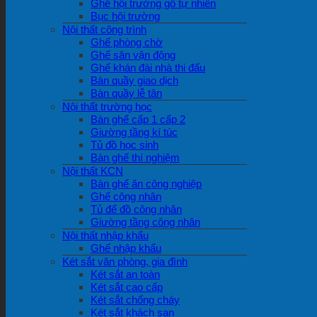
Ghế hội trường gỗ tự nhiên
Bục hội trường
Nội thất công trình
Ghế phòng chờ
Ghế sân vận động
Ghế khán đài nhà thi đấu
Bàn quầy giao dịch
Bàn quầy lễ tân
Nội thất trường học
Bàn ghế cấp 1 cấp 2
Giường tầng kí túc
Tủ đồ học sinh
Bàn ghế thí nghiệm
Nội thất KCN
Bàn ghế ăn công nghiệp
Ghế công nhân
Tủ để đồ công nhân
Giường tầng công nhân
Nội thất nhập khẩu
Ghế nhập khẩu
Két sắt văn phòng, gia đình
Két sắt an toàn
Két sắt cao cấp
Két sắt chống cháy
Két sắt khách sạn