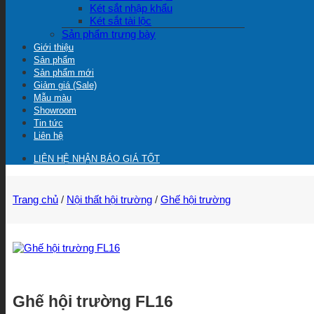
Két sắt nhập khẩu
Két sắt tài lộc
Sản phẩm trưng bày
Giới thiệu
Sản phẩm
Sản phẩm mới
Giảm giá (Sale)
Mẫu màu
Showroom
Tin tức
Liên hệ
LIÊN HỆ NHẬN BÁO GIÁ TỐT
Trang chủ
/
Nội thất hội trường
/
Ghế hội trường
Ghế hội trường FL16