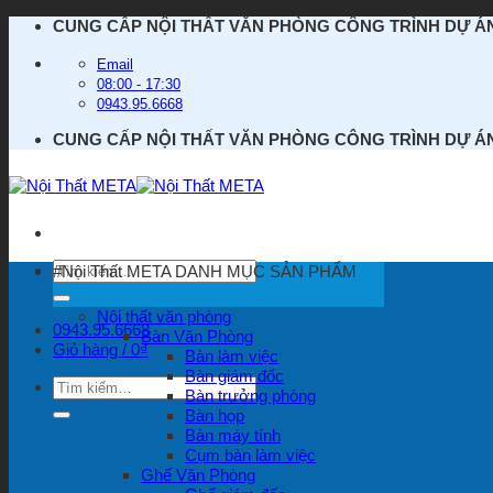
Bỏ
CUNG CẤP NỘI THẤT VĂN PHÒNG CÔNG TRÌNH DỰ Á
qua
nội
Email
dung
08:00 - 17:30
0943.95.6668
CUNG CẤP NỘI THẤT VĂN PHÒNG CÔNG TRÌNH DỰ Á
Tìm
#Nội Thất META
DANH MỤC SẢN PHẨM
kiếm:
Nội thất văn phòng
0943.95.6668
Bàn Văn Phòng
Giỏ hàng /
0
₫
Bàn làm việc
Bàn giám đốc
Tìm
Bàn trưởng phòng
kiếm:
Bàn họp
Bàn máy tính
Cụm bàn làm việc
Ghế Văn Phòng