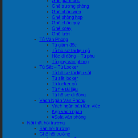
Ghế giám đốc
Ghế trưởng phòng
Ghế nhân viên
Ghế phòng họp
Ghế chân quỳ
Ghế xoay
Ghế lưới
Tủ Văn Phòng
Tủ giám đốc
Tủ hồ sơ tài liệu gỗ
Hộc di động – Tủ phụ
Tủ giày văn phòng
Tủ Sắt – Tủ Locker
Tủ hồ sơ tài liệu sắt
Tủ sắt locker
Tủ locker gỗ
Tủ file tài liệu
Tủ hồ sơ di động
Vách Ngăn Văn Phòng
Vách ngăn bàn làm việc
Kẹp vách ngăn
#Sofa văn phòng
Nội thất hội trường
Bàn hội trường
Ghế hội trường