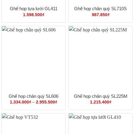
Ghế họp tựa lưới GL411
Ghế họp chân quỳ SL710S
1.598.500
₫
987.850
₫
Ghế họp chân quỳ SL606
Ghế họp chân quỳ SL225M
Khoảng
1.334.000
₫
–
2.955.500
₫
1.215.400
₫
giá:
từ
1.334.000₫
đến
2.955.500₫