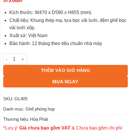
575.000
₫
5.00
3
trên 5
dựa trên
đánh giá
Kích thước: W470 x D590 x H855 (mm).
Chất liệu: Khung thép mạ, tựa bọc vải lưới, đệm ghế bọc
vải lưới xốp.
Xuất xứ: Việt Nam
Bảo hành: 12 tháng theo tiêu chuẩn nhà máy
Ghế họp tựa lưới GL405 số lượng
THÊM VÀO GIỎ HÀNG
MUA NGAY
SKU:
GL405
Danh mục:
Ghế phòng họp
Thương hiệu:
Hòa Phát
*Lưu ý:
Giá chưa bao gồm VAT
& Chưa bao gồm chi phí