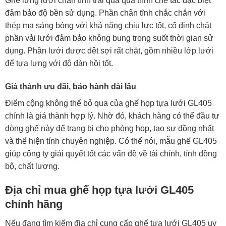
Ghế lưng lưới chân tĩnh trải qua quá trình chế tác đặc biệt
đảm bảo độ bền sử dụng. Phần chân tĩnh chắc chắn với
thép mạ sáng bóng với khả năng chịu lực tốt, cố định chặt
phần vải lưới đảm bảo không bung trong suốt thời gian sử
dụng. Phần lưới được dệt sợi rất chặt, gồm nhiều lớp lưới
để tựa lưng với độ đàn hồi tốt.
Giá thành ưu đãi, bảo hành dài lâu
Điểm cộng không thể bỏ qua của ghế họp tựa lưới GL405
chính là giá thành hợp lý. Nhờ đó, khách hàng có thể đầu tư
dòng ghế này để trang bị cho phòng họp, tạo sự đồng nhất
và thể hiện tính chuyên nghiệp. Có thể nói, mẫu ghế GL405
giúp công ty giải quyết tốt các vấn đề về tài chính, tính đồng
bộ, chất lượng.
Địa chỉ mua ghế họp tựa lưới GL405
chính hãng
Nếu đang tìm kiếm địa chỉ cung cấp ghế tựa lưới GL405 uy