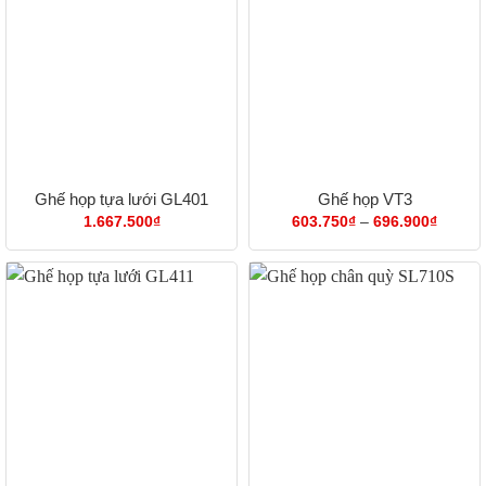
Ghế họp tựa lưới GL401
Ghế họp VT3
Khoản
1.667.500
₫
603.750
₫
–
696.900
₫
giá:
từ
603.75
đến
696.90