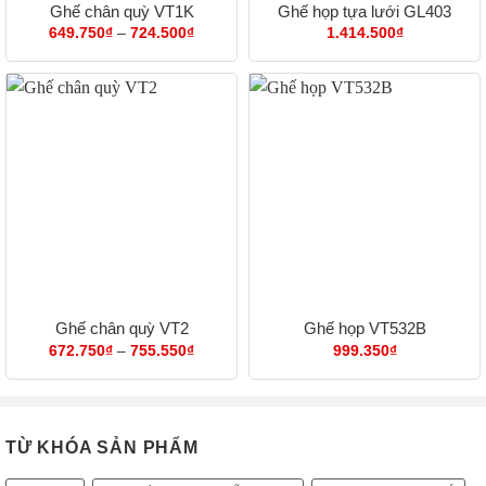
Ghế chân quỳ VT1K
Ghế họp tựa lưới GL403
Khoảng
649.750
₫
–
724.500
₫
1.414.500
₫
giá:
từ
649.750₫
đến
724.500₫
Ghế chân quỳ VT2
Ghế họp VT532B
Khoảng
672.750
₫
–
755.550
₫
999.350
₫
giá:
từ
672.750₫
đến
755.550₫
TỪ KHÓA SẢN PHẨM