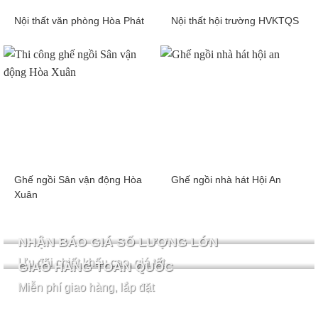
Nội thất văn phòng Hòa Phát
Nội thất hội trường HVKTQS
Ghế ngồi Sân vận động Hòa
Ghế ngồi nhà hát Hội An
Xuân
NHẬN BÁO GIÁ SỐ LƯỢNG LỚN
Ưu đãi chiết khấu cao, giá tốt
GIAO HÀNG TOÀN QUỐC
Miễn phí giao hàng, lắp đặt