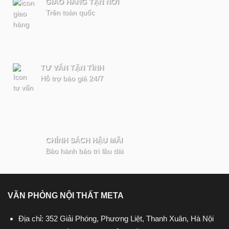
GIAO HÀNG TẬN NƠI
Trên toàn quốc
TƯ VẤN TẬN TÌNH
Hỗ trợ báo giá 24/7
CHÍNH SÁCH HẬU MÃI
Bảo hành bảo trì lâu dài
VĂN PHÒNG NỘI THẤT META
Địa chỉ: 352 Giải Phóng, Phương Liệt, Thanh Xuân, Hà Nội