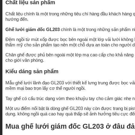
Chất liệu sản phẩm
Chất liệu chính là một trong những tiêu chí hàng đầu khách hàng
hướng đến.
Ghế lưới giám đốc GL203
chính là một trong những sản phẩm n
Đệm ngồi từ mút xốp được bọc bên ngoài một lớp vải lưới không 
thẩm mỹ cho sản phẩm tạo nên một chỗ dựa an toàn cho người d
Chân ghế được phủ bên ngoài một lớp mạ cao cấp cho khả năng ch
cho giới văn phòng.
Kiểu dáng sản phẩm
Mẫu ghế lưới lãnh đạo GL203 với thiết kế lưng trung được bọc v
mềm mại bao trọn lấy cơ thể người ngồi.
Tay ghế có cấu trúc dạng vòm theo khuỷu tay cho cảm giác nhẹ n
Một ưu điểm nổi bật là dòng ghế GL203 này còn được trang bị pis
dụng. không ngồi quá cao hay quá thấp sẽ ảnh hưởng tiêu cực đế
Mua ghế lưới giám đốc GL203 ở đâu đ