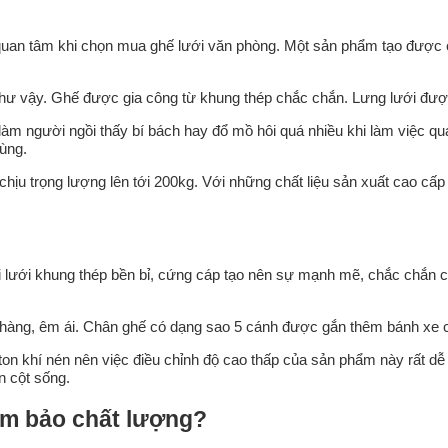
 quan tâm khi chọn mua ghế lưới văn phòng. Một sản phẩm tạo được cả
hư vậy. Ghế được gia công từ khung thép chắc chắn. Lưng lưới được
làm người ngồi thấy bí bách hay đổ mồ hôi quá nhiều khi làm việc q
ùng.
ịu trọng lượng lên tới 200kg. Với những chất liệu sản xuất cao c
ải lưới khung thép bền bỉ, cứng cáp tạo nên sự mạnh mẽ, chắc chắn
hàng, êm ái. Chân ghế có dạng sao 5 cánh được gắn thêm bánh xe có
ton khí nén nên việc điều chỉnh độ cao thấp của sản phẩm này rất dễ
n cột sống.
ảm bảo chất lượng?