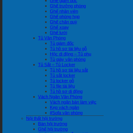
Ghế giám đốc
Ghế trưởng phòng
Ghế nhân viên
Ghế phòng họp
Ghế chân quỳ
Ghế xoay
Ghế lưới
Tủ Văn Phòng
Tủ giám đốc
Tủ hồ sơ tài liệu gỗ
Hộc di động – Tủ phụ
Tủ giày văn phòng
Tủ Sắt – Tủ Locker
Tủ hồ sơ tài liệu sắt
Tủ sắt locker
Tủ locker gỗ
Tủ file tài liệu
Tủ hồ sơ di động
Vách Ngăn Văn Phòng
Vách ngăn bàn làm việc
Kẹp vách ngăn
#Sofa văn phòng
Nội thất hội trường
Bàn hội trường
Ghế hội trường