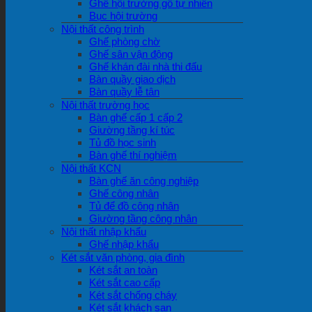
Ghế hội trường gỗ tự nhiên
Bục hội trường
Nội thất công trình
Ghế phòng chờ
Ghế sân vận động
Ghế khán đài nhà thi đấu
Bàn quầy giao dịch
Bàn quầy lễ tân
Nội thất trường học
Bàn ghế cấp 1 cấp 2
Giường tầng kí túc
Tủ đồ học sinh
Bàn ghế thí nghiệm
Nội thất KCN
Bàn ghế ăn công nghiệp
Ghế công nhân
Tủ để đồ công nhân
Giường tầng công nhân
Nội thất nhập khẩu
Ghế nhập khẩu
Két sắt văn phòng, gia đình
Két sắt an toàn
Két sắt cao cấp
Két sắt chống cháy
Két sắt khách sạn