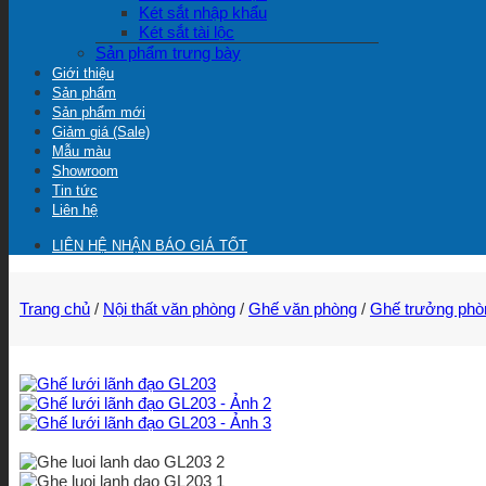
Két sắt nhập khẩu
Két sắt tài lộc
Sản phẩm trưng bày
Giới thiệu
Sản phẩm
Sản phẩm mới
Giảm giá (Sale)
Mẫu màu
Showroom
Tin tức
Liên hệ
LIÊN HỆ NHẬN BÁO GIÁ TỐT
Trang chủ
/
Nội thất văn phòng
/
Ghế văn phòng
/
Ghế trưởng phò