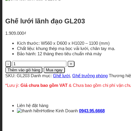
Ghế lưới lãnh đạo GL203
1.909.000
₫
Kích thước: W560 x D600 x H1020 – 1100 (mm)
Chất liệu: khung thép mạ bọc vải lưới, chân tay mạ.
Bảo hành: 12 tháng theo tiêu chuẩn nhà máy
Ghế
lưới
Thêm vào giỏ hàng
Mua ngay
lãnh
SKU:
GL203
Danh mục:
Ghế lưới
,
Ghế trưởng phòng
Thương hi
đạo
GL203
*Lưu ý:
Giá chưa bao gồm VAT
& Chưa bao gồm chi phí vận ch
số
lượng
Liên hệ đặt hàng
Hotline Kinh Doanh
0943.95.6668