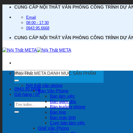
Bỏ
CUNG CẤP NỘI THẤT VĂN PHÒNG CÔNG TRÌNH DỰ Á
qua
nội
Email
dung
08:00 - 17:30
0943.95.6668
CUNG CẤP NỘI THẤT VĂN PHÒNG CÔNG TRÌNH DỰ Á
Tìm
#Nội Thất META
DANH MỤC SẢN PHẨM
kiếm:
Nội thất văn phòng
0943.95.6668
Bàn Văn Phòng
Giỏ hàng /
0
₫
Bàn làm việc
Bàn giám đốc
Tìm
Bàn trưởng phòng
kiếm:
Bàn họp
Bàn máy tính
Cụm bàn làm việc
Ghế Văn Phòng