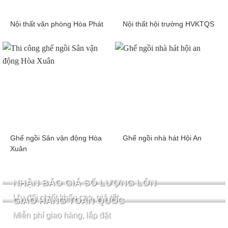
Nội thất văn phòng Hòa Phát
Nội thất hội trường HVKTQS
Ghế ngồi Sân vận động Hòa
Ghế ngồi nhà hát Hội An
Xuân
NHẬN BÁO GIÁ SỐ LƯỢNG LỚN
Ưu đãi chiết khấu cao, giá tốt
GIAO HÀNG TOÀN QUỐC
Miễn phí giao hàng, lắp đặt