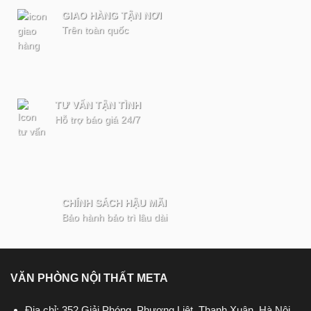
GIAO HÀNG TẬN NƠI
Trên toàn quốc
TƯ VẤN TẬN TÌNH
Hỗ trợ báo giá 24/7
CHÍNH SÁCH HẬU MÃI
Bảo hành bảo trì lâu dài
VĂN PHÒNG NỘI THẤT META
Địa chỉ: 352 Giải Phóng, Phương Liệt, Thanh Xuân, Hà Nội