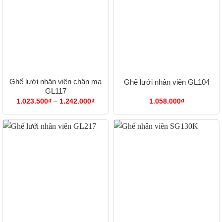
Ghế lưới nhân viên chân mạ
Ghế lưới nhân viên GL104
GL117
Khoảng
1.023.500
₫
–
1.242.000
₫
1.058.000
₫
giá:
từ
1.023.500₫
đến
1.242.000₫