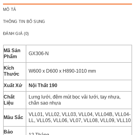
MÔ TẢ
THÔNG TIN BỔ SUNG
ĐÁNH GIÁ (0)
Mã Sản
GX306-N
Phẩm
Kích
W600 x D600 x H890-1010 mm
Thước
Xuất Xứ
Nội Thất 190
Chất
Lưng lưới, đệm mút bọc vải lưới, tay nhựa,
Liệu
chân sao nhựa
VLL01, VLL02, VLL03, VLL04, VLL04B, VLL04-
Màu Sắc
LL, VLL05, VLL06, VL07, VLL08, VLL09, VLL10
Bảo
12 Tháng