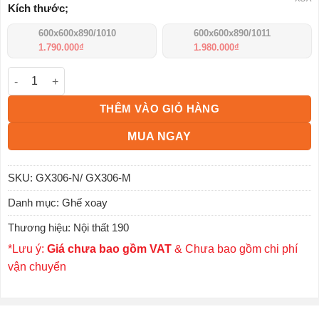
Kích thước;
600x600x890/1010
600x600x890/1011
1.790.000
₫
1.980.000
₫
Ghế xoay lưng lưới chân nhựa GX306-N số lượng
THÊM VÀO GIỎ HÀNG
MUA NGAY
SKU:
GX306-N/ GX306-M
Danh mục:
Ghế xoay
Thương hiệu:
Nội thất 190
*Lưu ý:
Giá chưa bao gồm VAT
& Chưa bao gồm chi phí
vận chuyển