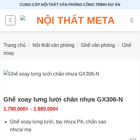
Bỏ
CUNG CẤP NỘI THẤT VĂN PHÒNG CÔNG TRÌNH DỰ ÁN
qua
nội
dung
Trang chủ
/
Nội thất văn phòng
/
Ghế văn phòng
/
Ghế
xoay
Ghế xoay lưng lưới chân nhựa GX306-N
Khoảng
1.790.000
₫
–
1.980.000
₫
giá:
từ
Ghế xoay lưng lưới, tay nhựa PA, chân sao
1.790.000₫
đến
nhựa/ mạ
1.980.000₫
XÓA