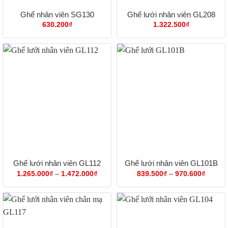
Ghế nhân viên SG130
Ghế lưới nhân viên GL208
630.200
₫
1.322.500
₫
Ghế lưới nhân viên GL112
Ghế lưới nhân viên GL101B
Khoảng
Khoản
1.265.000
₫
–
1.472.000
₫
839.500
₫
–
970.600
₫
giá:
giá:
từ
từ
1.265.000₫
839.50
đến
đến
1.472.000₫
970.60