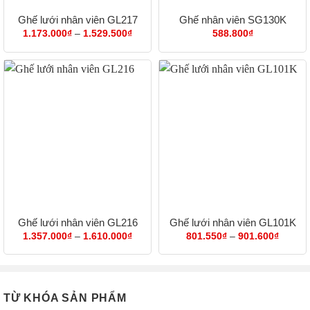
Ghế lưới nhân viên GL217
Ghế nhân viên SG130K
Khoảng
1.173.000
₫
–
1.529.500
₫
588.800
₫
giá:
từ
1.173.000₫
đến
1.529.500₫
Ghế lưới nhân viên GL216
Ghế lưới nhân viên GL101K
Khoảng
Khoản
1.357.000
₫
–
1.610.000
₫
801.550
₫
–
901.600
₫
giá:
giá:
từ
từ
1.357.000₫
801.55
đến
đến
1.610.000₫
901.60
TỪ KHÓA SẢN PHẨM