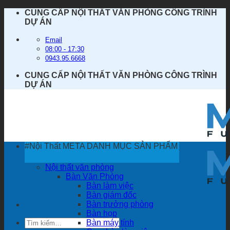
Bỏ
CUNG CẤP NỘI THẤT VĂN PHÒNG CÔNG TRÌNH
qua
DỰ ÁN
nội
dung
Email
08:00 - 17:30
0943.95.6668
CUNG CẤP NỘI THẤT VĂN PHÒNG CÔNG TRÌNH
DỰ ÁN
#Nội Thất META
DANH MỤC SẢN PHẨM
Nội thất văn phòng
Bàn Văn Phòng
Bàn làm việc
Bàn giám đốc
Bàn trưởng phòng
Bàn họp
Tìm
Bàn máy tính