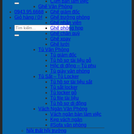
kiếm:
Cụm bàn làm việc
Ghế Văn Phòng
0943.95.6668
Ghế giám đốc
Giỏ hàng /
0
₫
Ghế trưởng phòng
Ghế nhân viên
Tìm
Ghế phòng họp
kiếm:
Ghế chân quỳ
Ghế xoay
Ghế lưới
Tủ Văn Phòng
Tủ giám đốc
Tủ hồ sơ tài liệu gỗ
Hộc di động – Tủ phụ
Tủ giày văn phòng
Tủ Sắt – Tủ Locker
Tủ hồ sơ tài liệu sắt
Tủ sắt locker
Tủ locker gỗ
Tủ file tài liệu
Tủ hồ sơ di động
Vách Ngăn Văn Phòng
Vách ngăn bàn làm việc
Kẹp vách ngăn
#Sofa văn phòng
Nội thất hội trường