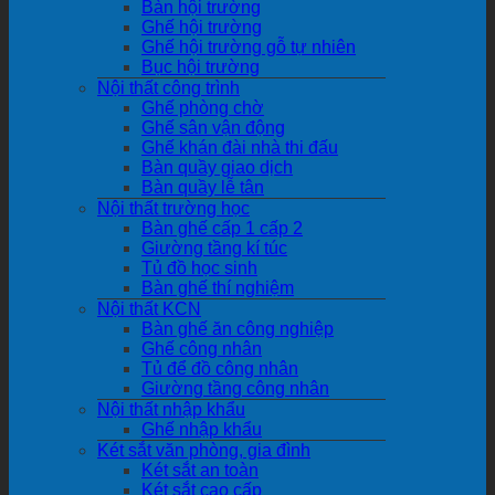
Bàn hội trường
Ghế hội trường
Ghế hội trường gỗ tự nhiên
Bục hội trường
Nội thất công trình
Ghế phòng chờ
Ghế sân vận động
Ghế khán đài nhà thi đấu
Bàn quầy giao dịch
Bàn quầy lễ tân
Nội thất trường học
Bàn ghế cấp 1 cấp 2
Giường tầng kí túc
Tủ đồ học sinh
Bàn ghế thí nghiệm
Nội thất KCN
Bàn ghế ăn công nghiệp
Ghế công nhân
Tủ để đồ công nhân
Giường tầng công nhân
Nội thất nhập khẩu
Ghế nhập khẩu
Két sắt văn phòng, gia đình
Két sắt an toàn
Két sắt cao cấp