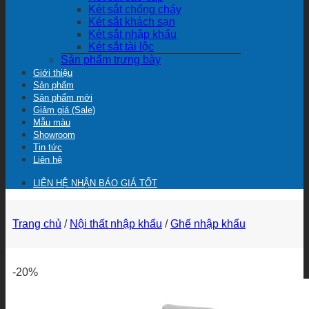
Két sắt chống cháy
Két sắt khách sạn
Két sắt nhập khẩu
Két sắt tài lộc
Sản phẩm trưng bày
Giới thiệu
Sản phẩm
Sản phẩm mới
Giảm giá (Sale)
Mẫu màu
Showroom
Tin tức
Liên hệ
LIÊN HỆ NHẬN BÁO GIÁ TỐT
Trang chủ
/
Nội thất nhập khẩu
/
Ghế nhập khẩu
-20%