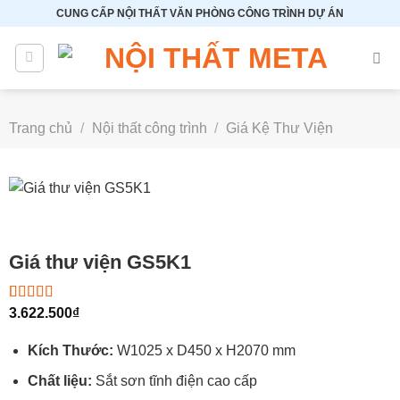
Bỏ
CUNG CẤP NỘI THẤT VĂN PHÒNG CÔNG TRÌNH DỰ ÁN
qua
nội
dung
Trang chủ
/
Nội thất công trình
/
Giá Kệ Thư Viện
Giá thư viện GS5K1
5.00
2
3.622.500
trên 5
₫
dựa trên
đánh giá
Kích Thước:
W1025 x D450 x H2070 mm
Chất liệu:
Sắt sơn tĩnh điện cao cấp