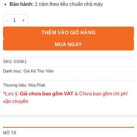
Bảo hành:
1 năm theo tiêu chuẩn nhà máy
Giá thư viện GS5K1 số lượng
THÊM VÀO GIỎ HÀNG
MUA NGAY
SKU:
GS5K1
Danh mục:
Giá Kệ Thư Viện
Thương hiệu:
Hòa Phát
*Lưu ý:
Giá chưa bao gồm VAT
& Chưa bao gồm chi phí
vận chuyển
MÔ TẢ