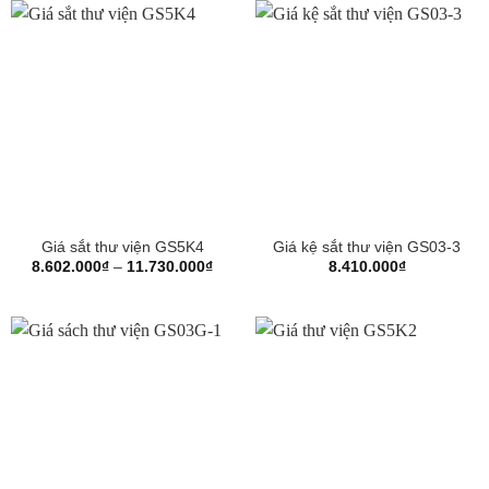
đến
9.016.000₫
Giá sắt thư viện GS5K4
Giá kệ sắt thư viện GS03-3
Khoảng
8.602.000
₫
–
11.730.000
₫
8.410.000
₫
giá:
từ
8.602.000₫
đến
11.730.000₫