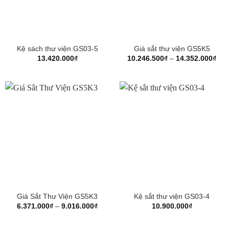
Kệ sách thư viện GS03-5
Giá sắt thư viện GS5K5
Kho
13.420.000
₫
10.246.500
₫
–
14.352.000
₫
giá:
từ
10.
đến
14.
Giá Sắt Thư Viện GS5K3
Kệ sắt thư viện GS03-4
Khoảng
6.371.000
₫
–
9.016.000
₫
10.900.000
₫
giá:
từ
6.371.000₫