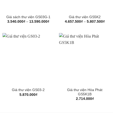
Giá sách thư viện GS03G-1
Giá thư viện GS5K2
Khoảng
Khoả
3.540.000
₫
–
13.590.000
₫
4.657.500
₫
–
5.807.500
₫
giá:
giá:
từ
từ
3.540.000₫
4.65
đến
đến
13.590.000₫
5.80
Giá thư viện Hòa Phát
Giá thư viện GS03-2
GS5K1B
5.870.000
₫
2.714.000
₫