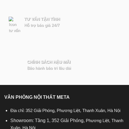
TƯ VẤN TẬN TÌNH
Hỗ trợ báo giá 24/7
CHÍNH SÁCH HẬU MÃI
Bảo hành bảo trì lâu dài
VĂN PHÒNG NỘI THẤT META
Địa chỉ: 352 Giải Phóng, Phương Liệt, Thanh Xuân, Hà Nội
Showroom: Tầng 1, 352 Giải Phóng,
Phương Liệt, Thanh
Xuân, Hà Nội