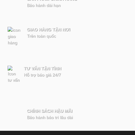
Bảo hành dài hạn
GIAO HÀNG TẬN NƠI
Trên toàn quốc
TƯ VẤN TẬN TÌNH
Hỗ trợ báo giá 24/7
CHÍNH SÁCH HẬU MÃI
Bảo hành bảo trì lâu dài