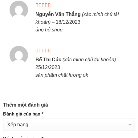
Được xếp
Nguyễn Văn Thắng
(xác minh chủ tài
hạng
5
5 sao
khoản)
–
18/12/2023
ủng hộ shop
Được xếp
Bế Thị Cúc
(xác minh chủ tài khoản)
–
hạng
5
5 sao
25/12/2023
sản phẩm chất lượng ok
Thêm một đánh giá
Đánh giá của bạn
*