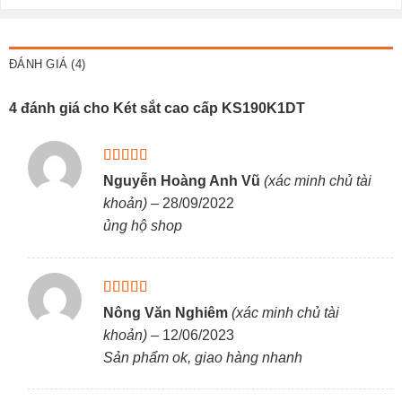
ĐÁNH GIÁ (4)
4 đánh giá cho
Két sắt cao cấp KS190K1DT
Được xếp
Nguyễn Hoàng Anh Vũ
(xác minh chủ tài
hạng
5
5 sao
khoản)
–
28/09/2022
ủng hộ shop
Được xếp
Nông Văn Nghiêm
(xác minh chủ tài
hạng
5
5 sao
khoản)
–
12/06/2023
Sản phẩm ok, giao hàng nhanh