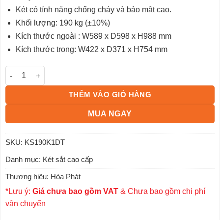
Két có tính năng chống cháy và bảo mật cao.
Khối lượng: 190 kg (±10%)
Kích thước ngoài : W589 x D598 x H988 mm
Kích thước trong: W422 x D371 x H754 mm
Két sắt cao cấp KS190K1DT số lượng
THÊM VÀO GIỎ HÀNG
MUA NGAY
SKU:
KS190K1DT
Danh mục:
Két sắt cao cấp
Thương hiệu:
Hòa Phát
*Lưu ý:
Giá chưa bao gồm VAT
& Chưa bao gồm chi phí
vận chuyển