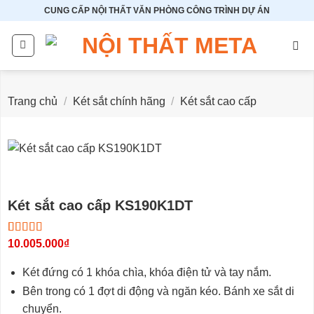
Bỏ
CUNG CẤP NỘI THẤT VĂN PHÒNG CÔNG TRÌNH DỰ ÁN
qua
nội
dung
Trang chủ
/
Két sắt chính hãng
/
Két sắt cao cấp
Két sắt cao cấp KS190K1DT
5.00
4
10.005.000
trên 5
₫
dựa trên
đánh giá
Két đứng có 1 khóa chìa, khóa điện tử và tay nắm.
Bên trong có 1 đợt di động và ngăn kéo. Bánh xe sắt di
chuyển.