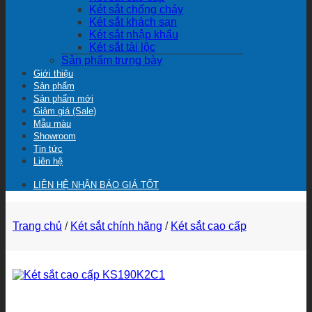
Két sắt chống cháy
Két sắt khách sạn
Két sắt nhập khẩu
Két sắt tài lộc
Sản phẩm trưng bày
Giới thiệu
Sản phẩm
Sản phẩm mới
Giảm giá (Sale)
Mẫu màu
Showroom
Tin tức
Liên hệ
LIÊN HỆ NHẬN BÁO GIÁ TỐT
Trang chủ
/
Két sắt chính hãng
/
Két sắt cao cấp