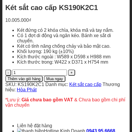
Két sắt cao cấp KS190K2C1
10.005.000
₫
Két đứng có 2 khóa chìa, khóa mã và tay nắm.
Có 1 đợt di động và ngăn kéo. Bánh xe sắt di
chuyển.
Két có tính năng chống cháy và bảo mật cao.
Khối lượng: 190 kg (±10%)
Kích thước ngoài : W589 x D598 x H988 mm
Kích thước trong: W422 x D371 x H754 mm
Két
sắt
Thêm vào giỏ hàng
Mua ngay
cao
SKU:
KS190K2C1
Danh mục:
Két sắt cao cấp
Thương
cấp
hiệu:
Hòa Phát
KS190K2C1
số
*Lưu ý:
Giá chưa bao gồm VAT
& Chưa bao gồm chi phí
lượng
vận chuyển
Liên hệ đặt hàng
Hotline Kinh Doanh
0943.95.6668