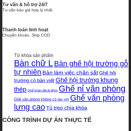
Tư vấn & hỗ trợ 24/7
Tư vấn báo giá hợp lý nhất
Thanh toán linh hoạt
Chuyển khoản, Ship COD
Từ khóa sản phẩm
Bàn chữ L
Bàn ghế hội trường gỗ
tự nhiên
Bàn làm việc chân sắt
Ghế hội
Ghế hội trường khung
trường có bàn viết
Ghế nỉ văn phòng
thép
Ghế khán đài di động
Ghế văn phòng
Ghế văn phòng không có tay vịn
lưng cao
Tủ treo chìa khóa
CÔNG TRÌNH DỰ ÁN THỰC TẾ