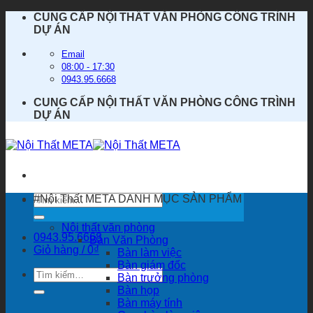
Bỏ
CUNG CẤP NỘI THẤT VĂN PHÒNG CÔNG TRÌNH
qua
DỰ ÁN
nội
dung
Email
08:00 - 17:30
0943.95.6668
CUNG CẤP NỘI THẤT VĂN PHÒNG CÔNG TRÌNH
DỰ ÁN
Tìm
#Nội Thất META
DANH MỤC SẢN PHẨM
kiếm:
Nội thất văn phòng
0943.95.6668
Bàn Văn Phòng
Giỏ hàng /
0
₫
Bàn làm việc
Bàn giám đốc
Tìm
Bàn trưởng phòng
kiếm:
Bàn họp
Bàn máy tính