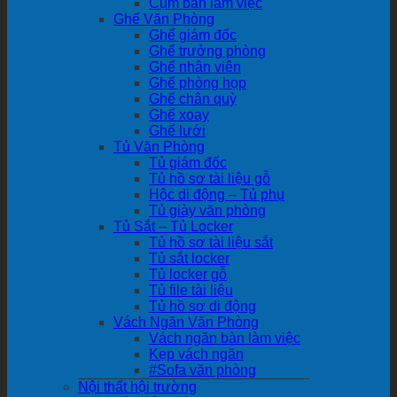
Cụm bàn làm việc
Ghế Văn Phòng
Ghế giám đốc
Ghế trưởng phòng
Ghế nhân viên
Ghế phòng họp
Ghế chân quỳ
Ghế xoay
Ghế lưới
Tủ Văn Phòng
Tủ giám đốc
Tủ hồ sơ tài liệu gỗ
Hộc di động – Tủ phụ
Tủ giày văn phòng
Tủ Sắt – Tủ Locker
Tủ hồ sơ tài liệu sắt
Tủ sắt locker
Tủ locker gỗ
Tủ file tài liệu
Tủ hồ sơ di động
Vách Ngăn Văn Phòng
Vách ngăn bàn làm việc
Kẹp vách ngăn
#Sofa văn phòng
Nội thất hội trường