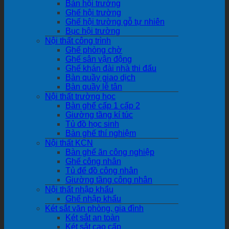
Bàn hội trường
Ghế hội trường
Ghế hội trường gỗ tự nhiên
Bục hội trường
Nội thất công trình
Ghế phòng chờ
Ghế sân vận động
Ghế khán đài nhà thi đấu
Bàn quầy giao dịch
Bàn quầy lễ tân
Nội thất trường học
Bàn ghế cấp 1 cấp 2
Giường tầng kí túc
Tủ đồ học sinh
Bàn ghế thí nghiệm
Nội thất KCN
Bàn ghế ăn công nghiệp
Ghế công nhân
Tủ để đồ công nhân
Giường tầng công nhân
Nội thất nhập khẩu
Ghế nhập khẩu
Két sắt văn phòng, gia đình
Két sắt an toàn
Két sắt cao cấp