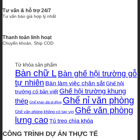
Tư vấn & hỗ trợ 24/7
Tư vấn báo giá hợp lý nhất
Thanh toán linh hoạt
Chuyển khoản, Ship COD
Từ khóa sản phẩm
Bàn chữ L
Bàn ghế hội trường gỗ
tự nhiên
Bàn làm việc chân sắt
Ghế hội
Ghế hội trường khung
trường có bàn viết
Ghế nỉ văn phòng
thép
Ghế khán đài di động
Ghế văn phòng
Ghế văn phòng không có tay vịn
lưng cao
Tủ treo chìa khóa
CÔNG TRÌNH DỰ ÁN THỰC TẾ