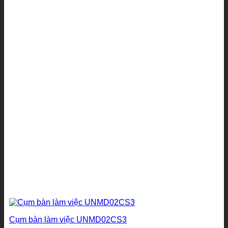
từ
2.620.000₫
đến
2.960.000₫
Cụm bàn làm việc UNMD02CS3