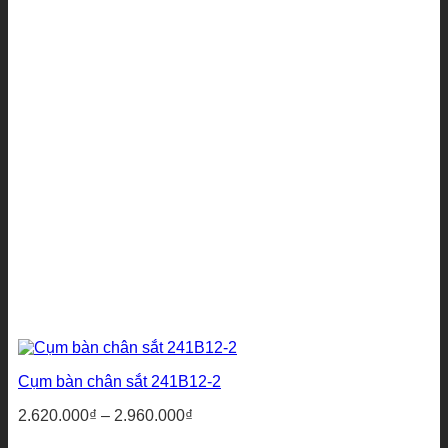
Cụm bàn chân sắt 241B12-2
Khoảng
2.620.000
₫
–
2.960.000
₫
giá: