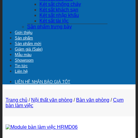
Két sắt chống cháy
Két sắt khách sạn
Két sắt nhập khẩu
Két sắt tài lộc
Sản phẩm trưng bày
Giới thiệu
Sản phẩm
Sản phẩm mới
Giảm giá (Sale)
Mẫu màu
Showroom
Tin tức
Liên hệ
LIÊN HỆ NHẬN BÁO GIÁ TỐT
Trang chủ
/
Nội thất văn phòng
/
Bàn văn phòng
/
Cụm
bàn làm việc