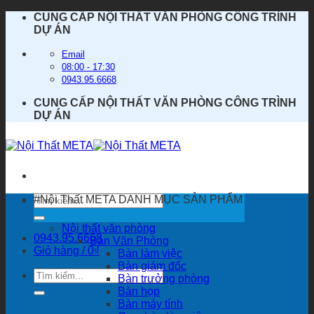
Bỏ
CUNG CẤP NỘI THẤT VĂN PHÒNG CÔNG TRÌNH
qua
DỰ ÁN
nội
dung
Email
08:00 - 17:30
0943.95.6668
CUNG CẤP NỘI THẤT VĂN PHÒNG CÔNG TRÌNH
DỰ ÁN
Tìm
#Nội Thất META
DANH MỤC SẢN PHẨM
kiếm:
Nội thất văn phòng
0943.95.6668
Bàn Văn Phòng
Giỏ hàng /
0
₫
Bàn làm việc
Bàn giám đốc
Tìm
Bàn trưởng phòng
kiếm:
Bàn họp
Bàn máy tính