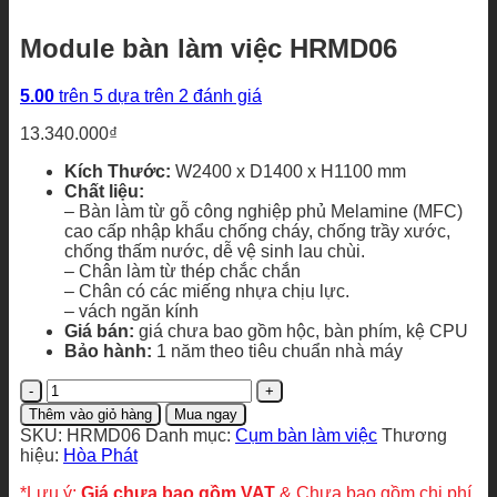
Module bàn làm việc HRMD06
5.00
trên 5 dựa trên
2
đánh giá
13.340.000
₫
Kích Thước:
W2400 x D1400 x H1100 mm
Chất liệu:
– Bàn làm từ gỗ công nghiệp phủ Melamine (MFC)
cao cấp nhập khẩu chống cháy, chống trầy xước,
chống thấm nước, dễ vệ sinh lau chùi.
– Chân làm từ thép chắc chắn
– Chân có các miếng nhựa chịu lực.
– vách ngăn kính
Giá bán:
giá chưa bao gồm hộc, bàn phím, kệ CPU
Bảo hành:
1 năm theo tiêu chuẩn nhà máy
Module
bàn
Thêm vào giỏ hàng
Mua ngay
làm
SKU:
HRMD06
Danh mục:
Cụm bàn làm việc
Thương
việc
hiệu:
Hòa Phát
HRMD06
số
*Lưu ý:
Giá chưa bao gồm VAT
& Chưa bao gồm chi phí