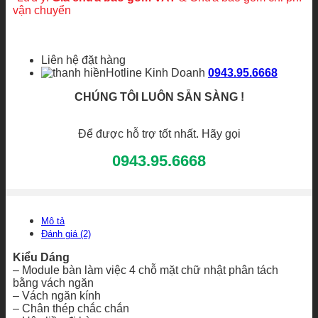
lượng
vận chuyển
Liên hệ đặt hàng
Hotline Kinh Doanh
0943.95.6668
CHÚNG TÔI LUÔN SẴN SÀNG !
Để được hỗ trợ tốt nhất. Hãy gọi
0943.95.6668
Mô tả
Đánh giá (2)
Kiểu Dáng
– Module bàn làm việc 4 chỗ mặt chữ nhật phân tách
bằng vách ngăn
– Vách ngăn kính
– Chân thép chắc chắn