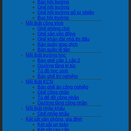
Bàn hội trường
Ghế hội trường
Ghế hội trường gỗ tự nhiên
Bục hội trường
Nội thất công trình
Ghế phòng chờ
Ghế sân vận động
Ghế khán đài nhà thi đấu
Bàn quầy giao dịch
Bàn quầy lễ tân
Nội thất trường học
Bàn ghế cấp 1 cấp 2
Giường tầng kí túc
Tủ đồ học sinh
Bàn ghế thí nghiệm
Nội thất KCN
Bàn ghế ăn công nghiệp
Ghế công nhân
Tủ để đồ công nhân
Giường tầng công nhân
Nội thất nhập khẩu
Ghế nhập khẩu
Két sắt văn phòng, gia đình
Két sắt an toàn
Két sắt cao cấp