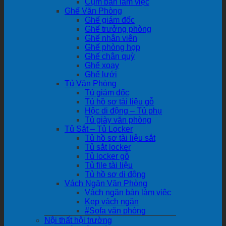
Cụm bàn làm việc
Ghế Văn Phòng
Ghế giám đốc
Ghế trưởng phòng
Ghế nhân viên
Ghế phòng họp
Ghế chân quỳ
Ghế xoay
Ghế lưới
Tủ Văn Phòng
Tủ giám đốc
Tủ hồ sơ tài liệu gỗ
Hộc di động – Tủ phụ
Tủ giày văn phòng
Tủ Sắt – Tủ Locker
Tủ hồ sơ tài liệu sắt
Tủ sắt locker
Tủ locker gỗ
Tủ file tài liệu
Tủ hồ sơ di động
Vách Ngăn Văn Phòng
Vách ngăn bàn làm việc
Kẹp vách ngăn
#Sofa văn phòng
Nội thất hội trường