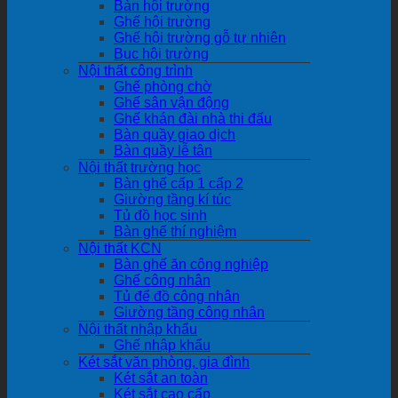
Bàn hội trường
Ghế hội trường
Ghế hội trường gỗ tự nhiên
Bục hội trường
Nội thất công trình
Ghế phòng chờ
Ghế sân vận động
Ghế khán đài nhà thi đấu
Bàn quầy giao dịch
Bàn quầy lễ tân
Nội thất trường học
Bàn ghế cấp 1 cấp 2
Giường tầng kí túc
Tủ đồ học sinh
Bàn ghế thí nghiệm
Nội thất KCN
Bàn ghế ăn công nghiệp
Ghế công nhân
Tủ để đồ công nhân
Giường tầng công nhân
Nội thất nhập khẩu
Ghế nhập khẩu
Két sắt văn phòng, gia đình
Két sắt an toàn
Két sắt cao cấp