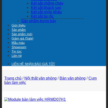
Két sắt chống cháy
Két sắt khách sạn
Két sắt nhập khẩu
Két sắt tài lộc
Sản phẩm trưng bày
Giới thiệu
Sản phẩm
Sản phẩm mới
Giảm giá (Sale)
Mẫu màu
Showroom
Tin tức
Liên hệ
LIÊN HỆ NHẬN BÁO GIÁ TỐT
Trang chủ
/
Nội thất văn phòng
/
Bàn văn phòng
/
Cụm
bàn làm việc