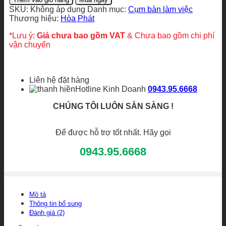
làm
SKU:
Không áp dụng
Danh mục:
Cụm bàn làm việc
việc
Thương hiệu:
Hòa Phát
HRMD07H1
số
*Lưu ý:
Giá chưa bao gồm VAT
& Chưa bao gồm chi phí
lượng
vận chuyển
Liên hệ đặt hàng
Hotline Kinh Doanh
0943.95.6668
CHÚNG TÔI LUÔN SẴN SÀNG !
Để được hỗ trợ tốt nhất. Hãy gọi
0943.95.6668
Mô tả
Thông tin bổ sung
Đánh giá (2)