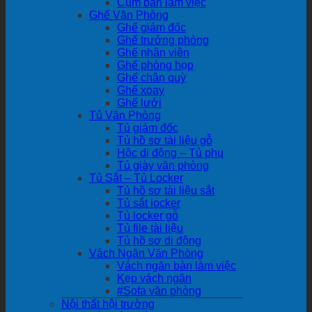
Cụm bàn làm việc
Ghế Văn Phòng
Ghế giám đốc
Ghế trưởng phòng
Ghế nhân viên
Ghế phòng họp
Ghế chân quỳ
Ghế xoay
Ghế lưới
Tủ Văn Phòng
Tủ giám đốc
Tủ hồ sơ tài liệu gỗ
Hộc di động – Tủ phụ
Tủ giày văn phòng
Tủ Sắt – Tủ Locker
Tủ hồ sơ tài liệu sắt
Tủ sắt locker
Tủ locker gỗ
Tủ file tài liệu
Tủ hồ sơ di động
Vách Ngăn Văn Phòng
Vách ngăn bàn làm việc
Kẹp vách ngăn
#Sofa văn phòng
Nội thất hội trường