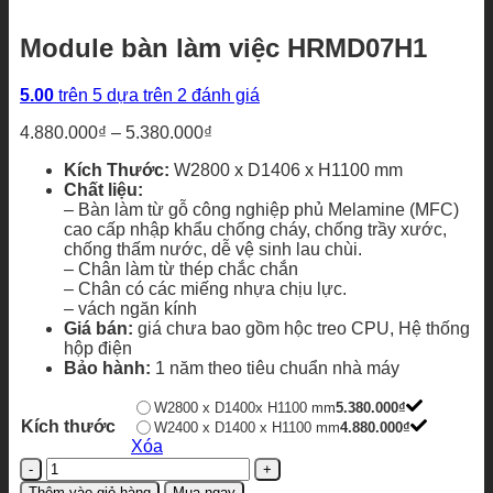
Module bàn làm việc HRMD07H1
5.00
trên 5 dựa trên
2
đánh giá
Khoảng
4.880.000
₫
–
5.380.000
₫
giá:
Kích Thước:
W2800 x D1406 x H1100 mm
từ
Chất liệu:
4.880.000₫
– Bàn làm từ gỗ công nghiệp phủ Melamine (MFC)
đến
cao cấp nhập khẩu chống cháy, chống trầy xước,
5.380.000₫
chống thấm nước, dễ vệ sinh lau chùi.
– Chân làm từ thép chắc chắn
– Chân có các miếng nhựa chịu lực.
– vách ngăn kính
Giá bán:
giá chưa bao gồm hộc treo CPU, Hệ thống
hộp điện
Bảo hành:
1 năm theo tiêu chuẩn nhà máy
W2800 x D1400x H1100 mm
5.380.000
₫
Kích thước
W2400 x D1400 x H1100 mm
4.880.000
₫
Xóa
Module
bàn
Thêm vào giỏ hàng
Mua ngay