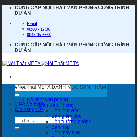
Bỏ
CUNG CẤP NỘI THẤT VĂN PHÒNG CÔNG TRÌNH
qua
DỰ ÁN
nội
dung
Email
08:00 - 17:30
0943.95.6668
CUNG CẤP NỘI THẤT VĂN PHÒNG CÔNG TRÌNH
DỰ ÁN
Tìm
#Nội Thất META
DANH MỤC SẢN PHẨM
kiếm:
Nội thất văn phòng
0943.95.6668
Bàn Văn Phòng
Giỏ hàng /
0
₫
Bàn làm việc
Bàn giám đốc
Tìm
Bàn trưởng phòng
kiếm:
Bàn họp
Bàn máy tính