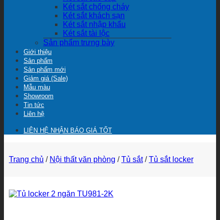
Két sắt chống cháy
Két sắt khách sạn
Két sắt nhập khẩu
Két sắt tài lộc
Sản phẩm trưng bày
Giới thiệu
Sản phẩm
Sản phẩm mới
Giảm giá (Sale)
Mẫu màu
Showroom
Tin tức
Liên hệ
LIÊN HỆ NHẬN BÁO GIÁ TỐT
Trang chủ
/
Nội thất văn phòng
/
Tủ sắt
/
Tủ sắt locker