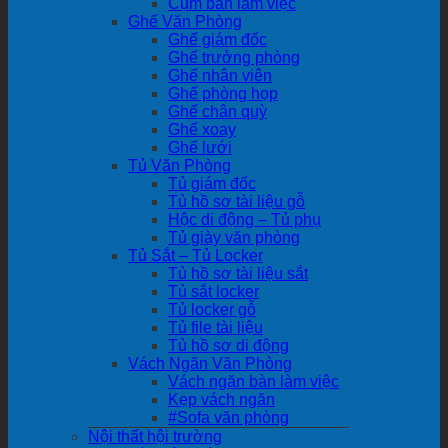
Cụm bàn làm việc
Ghế Văn Phòng
Ghế giám đốc
Ghế trưởng phòng
Ghế nhân viên
Ghế phòng họp
Ghế chân quỳ
Ghế xoay
Ghế lưới
Tủ Văn Phòng
Tủ giám đốc
Tủ hồ sơ tài liệu gỗ
Hộc di động – Tủ phụ
Tủ giày văn phòng
Tủ Sắt – Tủ Locker
Tủ hồ sơ tài liệu sắt
Tủ sắt locker
Tủ locker gỗ
Tủ file tài liệu
Tủ hồ sơ di động
Vách Ngăn Văn Phòng
Vách ngăn bàn làm việc
Kẹp vách ngăn
#Sofa văn phòng
Nội thất hội trường