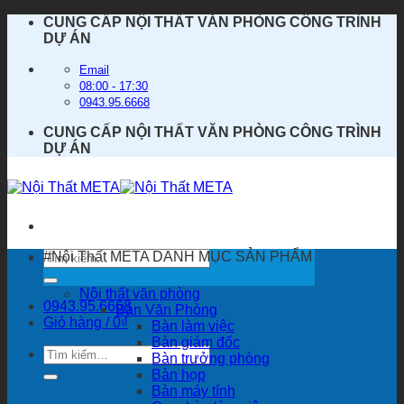
Bỏ
CUNG CẤP NỘI THẤT VĂN PHÒNG CÔNG TRÌNH
qua
DỰ ÁN
nội
dung
Email
08:00 - 17:30
0943.95.6668
CUNG CẤP NỘI THẤT VĂN PHÒNG CÔNG TRÌNH
DỰ ÁN
Tìm
#Nội Thất META
DANH MỤC SẢN PHẨM
kiếm:
Nội thất văn phòng
0943.95.6668
Bàn Văn Phòng
Giỏ hàng /
0
₫
Bàn làm việc
Bàn giám đốc
Tìm
Bàn trưởng phòng
kiếm:
Bàn họp
Bàn máy tính