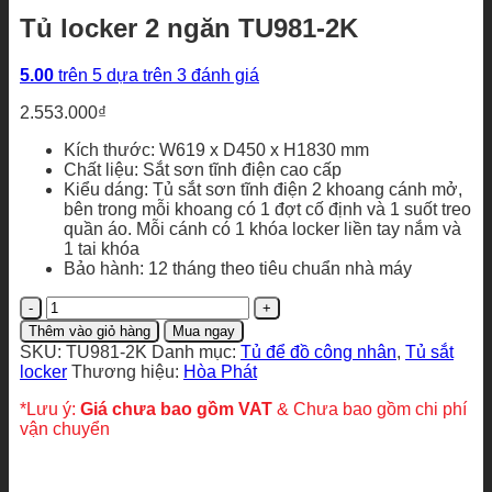
Tủ locker 2 ngăn TU981-2K
5.00
trên 5 dựa trên
3
đánh giá
2.553.000
₫
Kích thước: W619 x D450 x H1830 mm
Chất liệu: Sắt sơn tĩnh điện cao cấp
Kiểu dáng: Tủ sắt sơn tĩnh điện 2 khoang cánh mở,
bên trong mỗi khoang có 1 đợt cố định và 1 suốt treo
quần áo. Mỗi cánh có 1 khóa locker liền tay nắm và
1 tai khóa
Bảo hành: 12 tháng theo tiêu chuẩn nhà máy
Tủ
locker
Thêm vào giỏ hàng
Mua ngay
2
SKU:
TU981-2K
Danh mục:
Tủ để đồ công nhân
,
Tủ sắt
ngăn
locker
Thương hiệu:
Hòa Phát
TU981-
2K
*Lưu ý:
Giá chưa bao gồm VAT
& Chưa bao gồm chi phí
số
vận chuyển
lượng