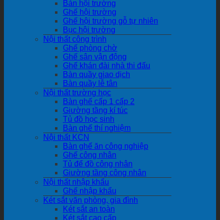
Bàn hội trường
Ghế hội trường
Ghế hội trường gỗ tự nhiên
Bục hội trường
Nội thất công trình
Ghế phòng chờ
Ghế sân vận động
Ghế khán đài nhà thi đấu
Bàn quầy giao dịch
Bàn quầy lễ tân
Nội thất trường học
Bàn ghế cấp 1 cấp 2
Giường tầng kí túc
Tủ đồ học sinh
Bàn ghế thí nghiệm
Nội thất KCN
Bàn ghế ăn công nghiệp
Ghế công nhân
Tủ để đồ công nhân
Giường tầng công nhân
Nội thất nhập khẩu
Ghế nhập khẩu
Két sắt văn phòng, gia đình
Két sắt an toàn
Két sắt cao cấp