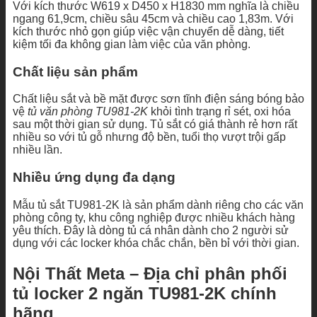
Với kích thước W619 x D450 x H1830 mm nghĩa là chiều
ngang 61,9cm, chiều sâu 45cm và chiều cao 1,83m. Với
kích thước nhỏ gọn giúp việc vận chuyển dễ dàng, tiết
kiệm tối đa không gian làm việc của văn phòng.
Chất liệu sản phẩm
Chất liệu sắt và bề mặt được sơn tĩnh điện sáng bóng bảo
vệ
tủ văn phòng TU981-2K
khỏi tình trạng rỉ sét, oxi hóa
sau một thời gian sử dụng. Tủ sắt có giá thành rẻ hơn rất
nhiều so với tủ gỗ nhưng độ bền, tuổi thọ vượt trội gấp
nhiều lần.
Nhiều ứng dụng đa dạng
Mẫu tủ sắt TU981-2K là sản phẩm dành riêng cho các văn
phòng công ty, khu công nghiệp được nhiều khách hàng
yêu thích. Đây là dòng tủ cá nhân dành cho 2 người sử
dụng với các locker khóa chắc chắn, bền bỉ với thời gian.
Nội Thất Meta – Địa chỉ phân phối
tủ locker 2 ngăn TU981-2K chính
hãng