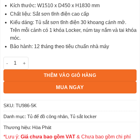
đánh giá
Kích thước: W1510 x D450 x H1830 mm
Chất liệu: Sắt sơn tĩnh điện cao cấp
Kiểu dáng: Tủ sắt sơn tĩnh điện 30 khoang cánh mở.
Trên mỗi cánh có 1 khóa Locker, núm tay nắm và tai khóa
móc.
Bảo hành: 12 tháng theo tiêu chuẩn nhà máy
Tủ locker 30 ngăn TU986-5K số lượng
THÊM VÀO GIỎ HÀNG
MUA NGAY
SKU:
TU986-5K
Danh mục:
Tủ để đồ công nhân
,
Tủ sắt locker
Thương hiệu:
Hòa Phát
*Lưu ý:
Giá chưa bao gồm VAT
& Chưa bao gồm chi phí