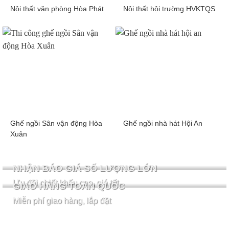
Nội thất văn phòng Hòa Phát
Nội thất hội trường HVKTQS
Ghế ngồi Sân vận động Hòa
Ghế ngồi nhà hát Hội An
Xuân
NHẬN BÁO GIÁ SỐ LƯỢNG LỚN
Ưu đãi chiết khấu cao, giá tốt
GIAO HÀNG TOÀN QUỐC
Miễn phí giao hàng, lắp đặt