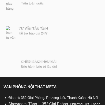
Trên toàn quốc
TƯ VẤN TẬN TÌNH
Hỗ trợ báo giá 24/7
CHÍNH SÁCH HẬU MÃI
Bảo hành bảo trì lâu dài
VĂN PHÒNG NỘI THẤT META
Địa chỉ: 352 Giải Phóng, Phương Liệt, Thanh Xuân, Hà Nội
Showroom: Tầng 1, 352 Giải Phóng,
Phương Liệt, Thanh