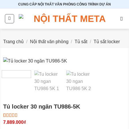
Bỏ
CUNG CẤP NỘI THẤT VĂN PHÒNG CÔNG TRÌNH DỰ ÁN
qua
nội
dung
Trang chủ
/
Nội thất văn phòng
/
Tủ sắt
/
Tủ sắt locker
Tủ locker 30 ngăn TU986-5K
5.00
4
7.889.000
trên 5
₫
dựa trên