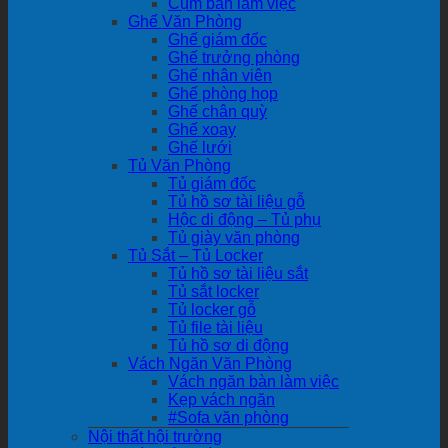
Cụm bàn làm việc
Ghế Văn Phòng
Ghế giám đốc
Ghế trưởng phòng
Ghế nhân viên
Ghế phòng họp
Ghế chân quỳ
Ghế xoay
Ghế lưới
Tủ Văn Phòng
Tủ giám đốc
Tủ hồ sơ tài liệu gỗ
Hộc di động – Tủ phụ
Tủ giày văn phòng
Tủ Sắt – Tủ Locker
Tủ hồ sơ tài liệu sắt
Tủ sắt locker
Tủ locker gỗ
Tủ file tài liệu
Tủ hồ sơ di động
Vách Ngăn Văn Phòng
Vách ngăn bàn làm việc
Kẹp vách ngăn
#Sofa văn phòng
Nội thất hội trường