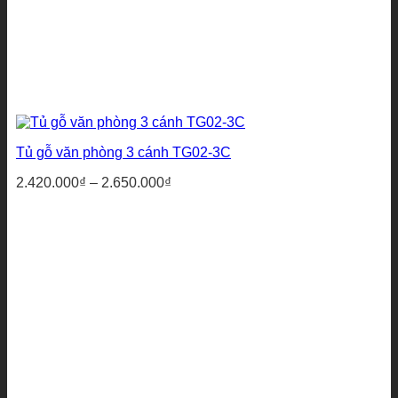
Tủ gỗ văn phòng 3 cánh TG02-3C
Khoảng
2.420.000
₫
–
2.650.000
₫
giá:
từ
2.420.000₫
đến
2.650.000₫