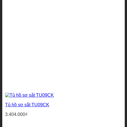
Tủ hồ sơ sắt TU09CK
3.404.000
₫