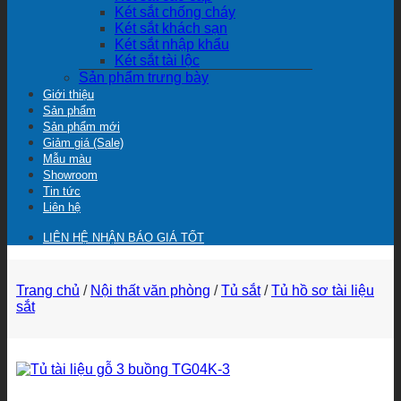
Két sắt chống cháy
Két sắt khách sạn
Két sắt nhập khẩu
Két sắt tài lộc
Sản phẩm trưng bày
Giới thiệu
Sản phẩm
Sản phẩm mới
Giảm giá (Sale)
Mẫu màu
Showroom
Tin tức
Liên hệ
LIÊN HỆ NHẬN BÁO GIÁ TỐT
Trang chủ
/
Nội thất văn phòng
/
Tủ sắt
/
Tủ hồ sơ tài liệu
sắt