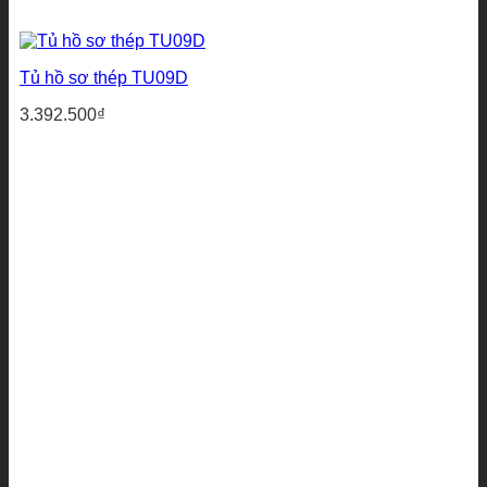
Tủ hồ sơ thép TU09D
3.392.500
₫