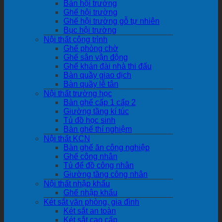
Bàn hội trường
Ghế hội trường
Ghế hội trường gỗ tự nhiên
Bục hội trường
Nội thất công trình
Ghế phòng chờ
Ghế sân vận động
Ghế khán đài nhà thi đấu
Bàn quầy giao dịch
Bàn quầy lễ tân
Nội thất trường học
Bàn ghế cấp 1 cấp 2
Giường tầng kí túc
Tủ đồ học sinh
Bàn ghế thí nghiệm
Nội thất KCN
Bàn ghế ăn công nghiệp
Ghế công nhân
Tủ để đồ công nhân
Giường tầng công nhân
Nội thất nhập khẩu
Ghế nhập khẩu
Két sắt văn phòng, gia đình
Két sắt an toàn
Két sắt cao cấp