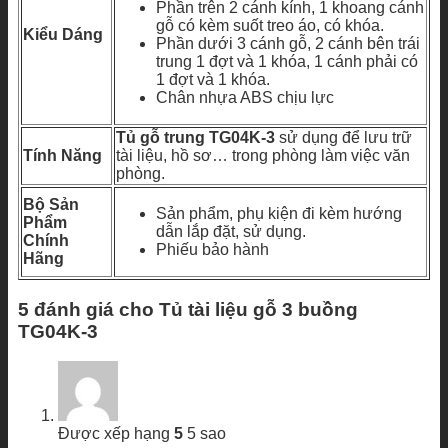
Phần trên 2 cánh kính, 1 khoang cánh
gỗ có kèm suốt treo áo, có khóa.
Kiểu Dáng
Phần dưới 3 cánh gỗ, 2 cánh bên trái
trung 1 đợt và 1 khóa, 1 cánh phải có
1 đợt và 1 khóa.
Chân nhựa ABS chịu lực
Tủ gỗ trung TG04K-3
sử dụng để lưu trữ
Tính Năng
tài liệu, hồ sơ… trong phòng làm việc văn
phòng.
Bộ Sản
Sản phẩm, phụ kiện đi kèm hướng
Phẩm
dẫn lắp đặt, sử dụng.
Chính
Phiếu bảo hành
Hãng
5 đánh giá cho
Tủ tài liệu gỗ 3 buồng
TG04K-3
Được xếp hạng
5
5 sao