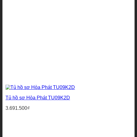
Tủ hồ sơ Hòa Phát TU09K2D
3.691.500
₫