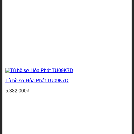
Tủ hồ sơ Hòa Phát TU09K7D
5.382.000
₫