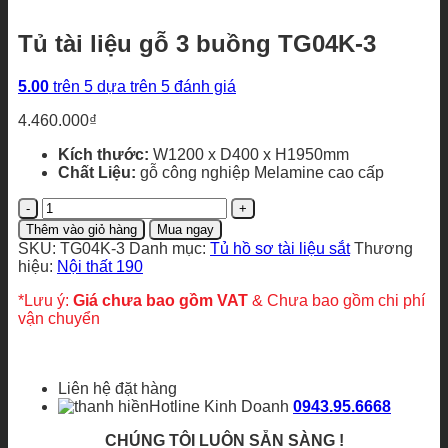
Tủ tài liệu gỗ 3 buồng TG04K-3
5.00
trên 5 dựa trên
5
đánh giá
4.460.000
₫
Kích thước:
W1200 x D400 x H1950mm
Chất Liệu:
gỗ công nghiệp Melamine cao cấp
Tủ
tài
Thêm vào giỏ hàng
Mua ngay
liệu
SKU:
TG04K-3
Danh mục:
Tủ hồ sơ tài liệu sắt
Thương
gỗ
hiệu:
Nội thất 190
3
buồng
*Lưu ý:
Giá chưa bao gồm VAT
& Chưa bao gồm chi phí
TG04K-
vận chuyển
3
số
lượng
Liên hệ đặt hàng
Hotline Kinh Doanh
0943.95.6668
CHÚNG TÔI LUÔN SẴN SÀNG !