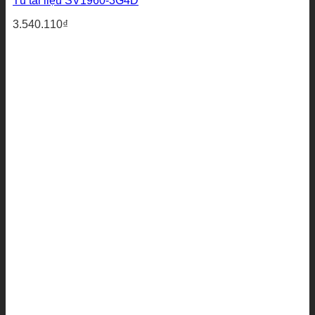
Tủ tài liệu SV1960-3G4D
3.540.110
₫