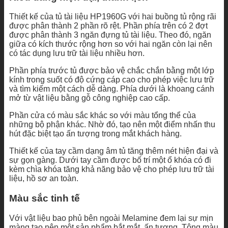
Thiết kế của tủ tài liệu HP1960G với hai buồng tủ rộng rãi
được phân thành 2 phần rõ rệt. Phần phía trên có 2 đợt
được phân thành 3 ngăn đựng tủ tài liệu. Theo đó, ngăn
giữa có kích thước rộng hơn so với hai ngăn còn lại nên
có tác dụng lưu trữ tài liệu nhiều hơn.
Phần phía trước tủ được bảo vệ chắc chắn bằng một lớp
kính trong suốt có độ cứng cáp cao cho phép việc lưu trữ
và tìm kiếm một cách dễ dàng. Phía dưới là khoang cánh
mở từ vật liệu bằng gỗ công nghiệp cao cấp.
Phần cửa có màu sắc khác so với màu tổng thể của
những bộ phận khác. Nhờ đó, tạo nên một điểm nhấn thu
hút đặc biệt tạo ấn tượng trong mắt khách hàng.
Thiết kế của tay cầm dạng âm tủ tăng thêm nét hiện đại và
sự gọn gàng. Dưới tay cầm được bố trí một ổ khóa có đi
kèm chìa khóa tăng khả năng bảo vệ cho phép lưu trữ tài
liệu, hồ sơ an toàn.
Màu sắc tinh tế
Với vật liệu bao phủ bên ngoài Melamine đem lại sự mịn
màng tạo nên một sản phẩm bắt mắt, ấn tượng. Tông màu