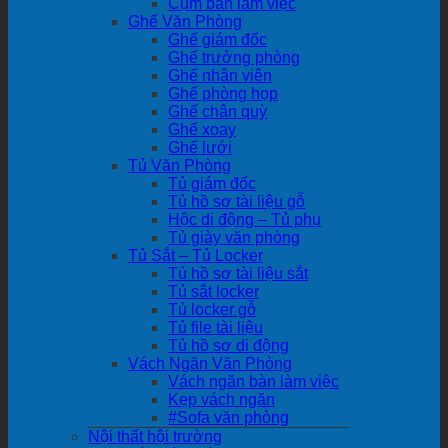
Cụm bàn làm việc
Ghế Văn Phòng
Ghế giám đốc
Ghế trưởng phòng
Ghế nhân viên
Ghế phòng họp
Ghế chân quỳ
Ghế xoay
Ghế lưới
Tủ Văn Phòng
Tủ giám đốc
Tủ hồ sơ tài liệu gỗ
Hộc di động – Tủ phụ
Tủ giày văn phòng
Tủ Sắt – Tủ Locker
Tủ hồ sơ tài liệu sắt
Tủ sắt locker
Tủ locker gỗ
Tủ file tài liệu
Tủ hồ sơ di động
Vách Ngăn Văn Phòng
Vách ngăn bàn làm việc
Kẹp vách ngăn
#Sofa văn phòng
Nội thất hội trường