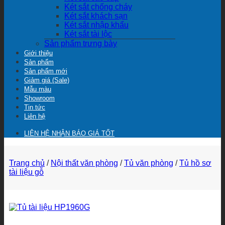
Két sắt chống cháy
Két sắt khách sạn
Két sắt nhập khẩu
Két sắt tài lộc
Sản phẩm trưng bày
Giới thiệu
Sản phẩm
Sản phẩm mới
Giảm giá (Sale)
Mẫu màu
Showroom
Tin tức
Liên hệ
LIÊN HỆ NHẬN BÁO GIÁ TỐT
Trang chủ
/
Nội thất văn phòng
/
Tủ văn phòng
/
Tủ hồ sơ
tài liệu gỗ