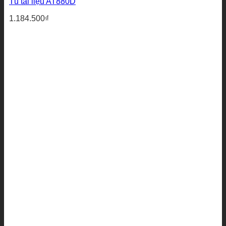
Tủ tài liệu AT880D
1.184.500
₫