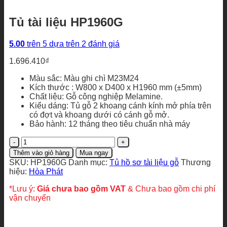
Tủ tài liệu HP1960G
5.00
trên 5 dựa trên
2
đánh giá
1.696.410
₫
Màu sắc: Màu ghi chì M23M24
Kích thước : W800 x D400 x H1960 mm (±5mm)
Chất liệu: Gỗ công nghiệp Melamine.
Kiểu dáng: Tủ gỗ 2 khoang cánh kính mở phía trên
có đợt và khoang dưới có cánh gỗ mở.
Bảo hành: 12 tháng theo tiêu chuẩn nhà máy
Tủ
tài
Thêm vào giỏ hàng
Mua ngay
liệu
SKU:
HP1960G
Danh mục:
Tủ hồ sơ tài liệu gỗ
Thương
HP1960G
hiệu:
Hòa Phát
số
lượng
*Lưu ý:
Giá chưa bao gồm VAT
& Chưa bao gồm chi phí
vận chuyển