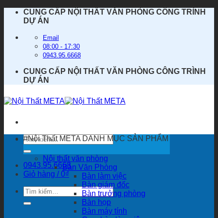
Bỏ
CUNG CẤP NỘI THẤT VĂN PHÒNG CÔNG TRÌNH
qua
DỰ ÁN
nội
dung
Email
08:00 - 17:30
0943.95.6668
CUNG CẤP NỘI THẤT VĂN PHÒNG CÔNG TRÌNH
DỰ ÁN
Tìm
#Nội Thất META
DANH MỤC SẢN PHẨM
kiếm:
Nội thất văn phòng
0943.95.6668
Bàn Văn Phòng
Giỏ hàng /
0
₫
Bàn làm việc
Bàn giám đốc
Tìm
Bàn trưởng phòng
kiếm:
Bàn họp
Bàn máy tính