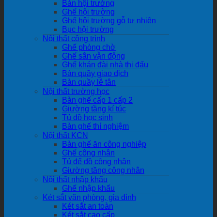
Bàn hội trường
Ghế hội trường
Ghế hội trường gỗ tự nhiên
Bục hội trường
Nội thất công trình
Ghế phòng chờ
Ghế sân vận động
Ghế khán đài nhà thi đấu
Bàn quầy giao dịch
Bàn quầy lễ tân
Nội thất trường học
Bàn ghế cấp 1 cấp 2
Giường tầng kí túc
Tủ đồ học sinh
Bàn ghế thí nghiệm
Nội thất KCN
Bàn ghế ăn công nghiệp
Ghế công nhân
Tủ để đồ công nhân
Giường tầng công nhân
Nội thất nhập khẩu
Ghế nhập khẩu
Két sắt văn phòng, gia đình
Két sắt an toàn
Két sắt cao cấp