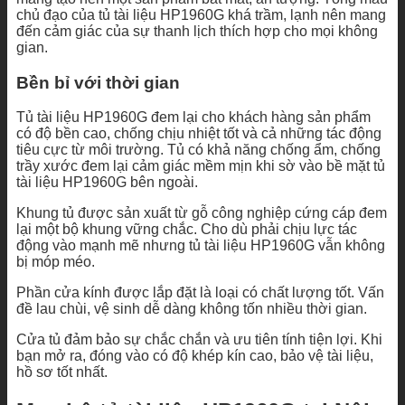
chủ đạo của tủ tài liệu HP1960G khá trầm, lạnh nên mang
đến cảm giác của sự thanh lịch thích hợp cho mọi không
gian.
Bền bỉ với thời gian
Tủ tài liệu HP1960G đem lại cho khách hàng sản phẩm
có độ bền cao, chống chịu nhiệt tốt và cả những tác động
tiêu cực từ môi trường. Tủ có khả năng chống ẩm, chống
trầy xước đem lại cảm giác mềm mịn khi sờ vào bề mặt tủ
tài liệu HP1960G bên ngoài.
Khung tủ được sản xuất từ gỗ công nghiệp cứng cáp đem
lại một bộ khung vững chắc. Cho dù phải chịu lực tác
động vào mạnh mẽ nhưng tủ tài liệu HP1960G vẫn không
bị móp méo.
Phần cửa kính được lắp đặt là loại có chất lượng tốt. Vấn
đề lau chùi, vệ sinh dễ dàng không tốn nhiều thời gian.
Cửa tủ đảm bảo sự chắc chắn và ưu tiên tính tiện lợi. Khi
bạn mở ra, đóng vào có độ khép kín cao, bảo vệ tài liệu,
hồ sơ tốt nhất.