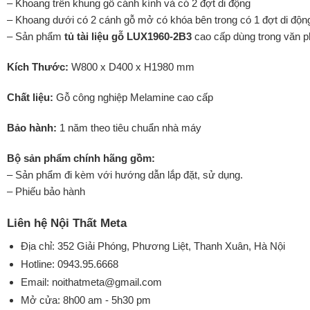
– Khoang trên khung gỗ cánh kính và có 2 đợt di động
– Khoang dưới có 2 cánh gỗ mở có khóa bên trong có 1 đợt di độn
– Sản phẩm
tủ tài liệu gỗ LUX1960-2B3
cao cấp dùng trong văn p
Kích Thước:
W800 x D400 x H1980 mm
Chất liệu:
Gỗ công nghiệp Melamine cao cấp
Bảo hành:
1 năm theo tiêu chuẩn nhà máy
Bộ sản phẩm chính hãng gồm:
– Sản phẩm đi kèm với hướng dẫn lắp đặt, sử dụng.
– Phiếu bảo hành
Liên hệ Nội Thất Meta
Địa chỉ: 352 Giải Phóng, Phương Liệt, Thanh Xuân, Hà Nội
Hotline:
0943.95.6668
Email:
noithatmeta@gmail.com
Mở cửa: 8h00 am - 5h30 pm