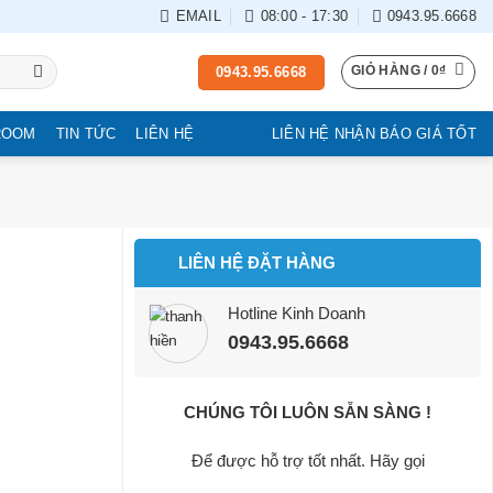
EMAIL
08:00 - 17:30
0943.95.6668
GIỎ HÀNG /
0
₫
0943.95.6668
ROOM
TIN TỨC
LIÊN HỆ
LIÊN HỆ NHẬN BÁO GIÁ TỐT
LIÊN HỆ ĐẶT HÀNG
Hotline Kinh Doanh
0943.95.6668
CHÚNG TÔI LUÔN SẴN SÀNG !
Để được hỗ trợ tốt nhất. Hãy gọi