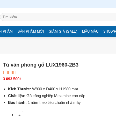
Tìm
kiếm:
N PHẨM
SẢN PHẨM MỚI
GIẢM GIÁ (SALE)
MẪU MÀU
SHOW
Tủ văn phòng gỗ LUX1960-2B3
5.00
3
3.093.500
trên 5
₫
dựa trên
đánh giá
Kích Thước:
W800 x D400 x H1980 mm
Chất liệu:
Gỗ công nghiệp Melamine cao cấp
Bảo hành:
1 năm theo tiêu chuẩn nhà máy
Tủ văn phòng gỗ LUX1960-2B3 số lượng