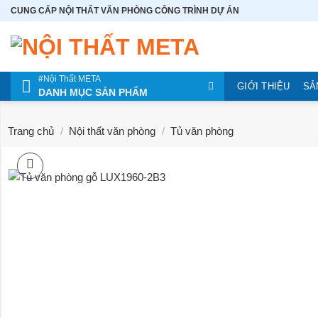
Bỏ
CUNG CẤP NỘI THẤT VĂN PHÒNG CÔNG TRÌNH DỰ ÁN
qua
nội
dung
#Nội Thất META
GIỚI THIỆU
SẢ
DANH MỤC SẢN PHẨM
Trang chủ
/
Nội thất văn phòng
/
Tủ văn phòng