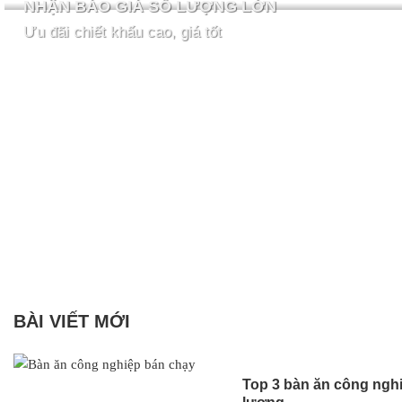
NHẬN BÁO GIÁ SỐ LƯỢNG LỚN
Ưu đãi chiết khấu cao, giá tốt
BÀI VIẾT MỚI
Top 3 bàn ăn công nghi