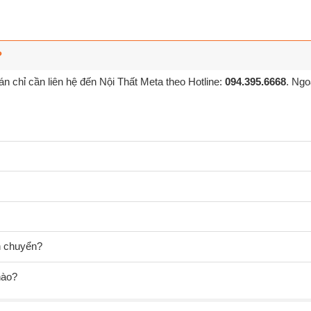
?
n chỉ cần liên hệ đến Nội Thất Meta theo Hotline:
094.395.6668
. Ngo
ận chuyển?
nào?