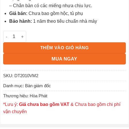
– Chân bàn có các miếng nhựa chịu lực.
Giá bán:
Chưa bao gồm hộc, tủ phụ
Bảo hành:
1 năm theo tiêu chuẩn nhà máy
Bàn Lãnh đạo cao cấp DT2010VM2 số lượng
THÊM VÀO GIỎ HÀNG
MUA NGAY
SKU:
DT2010VM2
Danh mục:
Bàn giám đốc
Thương hiệu:
Hòa Phát
*Lưu ý:
Giá chưa bao gồm VAT
& Chưa bao gồm chi phí
vận chuyển