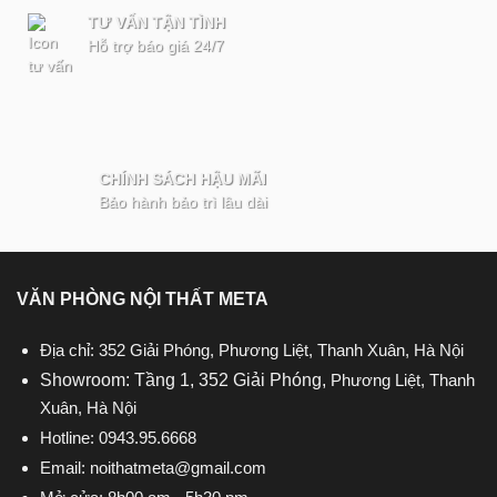
TƯ VẤN TẬN TÌNH
Hỗ trợ báo giá 24/7
CHÍNH SÁCH HẬU MÃI
Bảo hành bảo trì lâu dài
VĂN PHÒNG NỘI THẤT META
Địa chỉ: 352 Giải Phóng, Phương Liệt, Thanh Xuân, Hà Nội
Showroom: Tầng 1, 352 Giải Phóng,
Phương Liệt, Thanh
Xuân, Hà Nội
Hotline:
0943.95.6668
Email:
noithatmeta@gmail.com