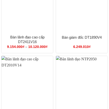
Bàn lãnh đạo cao cấp
Bàn giám đốc DT1890V4
DT2411V16
Khoảng
9.154.000
₫
–
10.120.000
₫
6.249.010
₫
giá:
từ
9.154.000₫
đến
10.120.000₫