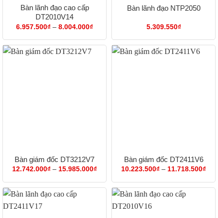
Bàn lãnh đạo cao cấp
Bàn lãnh đạo NTP2050
DT2010V14
Khoảng
6.957.500
₫
–
8.004.000
₫
5.309.550
₫
giá:
từ
6.957.500₫
đến
8.004.000₫
Bàn giám đốc DT3212V7
Bàn giám đốc DT2411V6
Khoảng
Kho
12.742.000
₫
–
15.985.000
₫
10.223.500
₫
–
11.718.500
₫
giá:
giá:
từ
từ
12.742.000₫
10.
đến
đến
15.985.000₫
11.