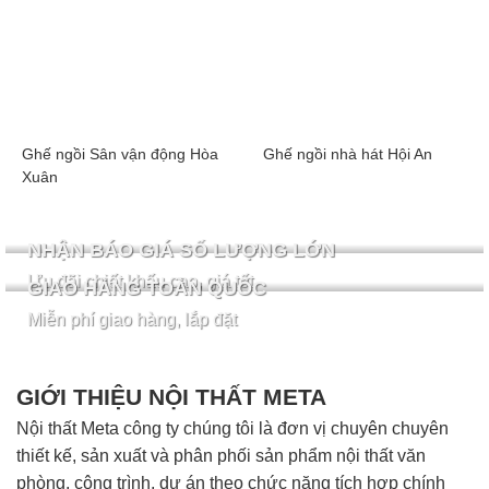
Ghế ngồi Sân vận động Hòa
Ghế ngồi nhà hát Hội An
Xuân
NHẬN BÁO GIÁ SỐ LƯỢNG LỚN
Ưu đãi chiết khấu cao, giá tốt
GIAO HÀNG TOÀN QUỐC
Miễn phí giao hàng, lắp đặt
GIỚI THIỆU NỘI THẤT META
Nội thất Meta công ty chúng tôi là đơn vị chuyên chuyên
thiết kế, sản xuất và phân phối sản phẩm nội thất văn
phòng, công trình, dự án theo chức năng tích hợp chính