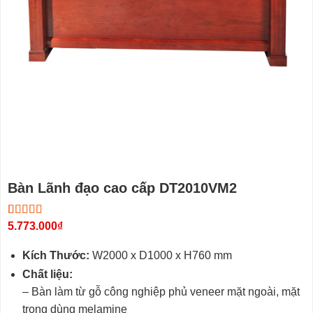
Bàn Lãnh đạo cao cấp DT2010VM2
5.00
2
5.773.000
trên 5
₫
dựa trên
đánh giá
Kích Thước:
W2000 x D1000 x H760 mm
Chất liệu:
– Bàn làm từ gỗ công nghiệp phủ veneer mặt ngoài, mặt
trọng dùng melamine