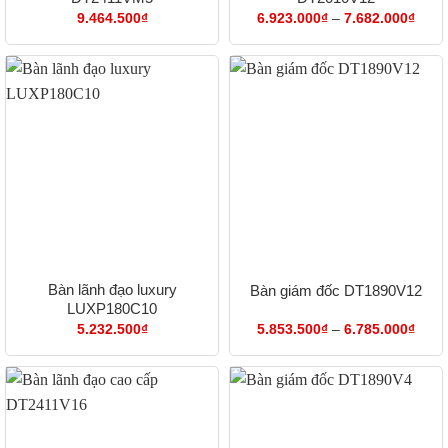
Khoả
9.464.500
₫
6.923.000
₫
–
7.682.000
₫
giá:
từ
6.92
đến
7.68
Bàn lãnh đạo luxury
Bàn giám đốc DT1890V12
LUXP180C10
Khoả
5.232.500
₫
5.853.500
₫
–
6.785.000
₫
giá:
từ
5.85
đến
6.78