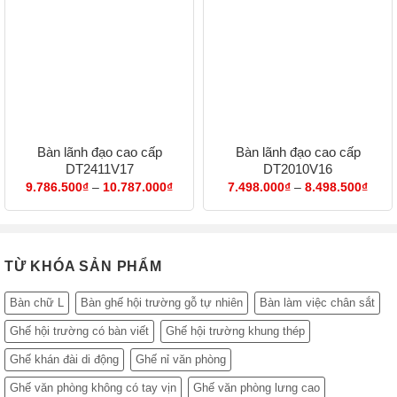
Bàn lãnh đạo cao cấp
Bàn lãnh đạo cao cấp
DT2411V17
DT2010V16
Khoảng
Khoả
9.786.500
₫
–
10.787.000
₫
7.498.000
₫
–
8.498.500
₫
giá:
giá:
từ
từ
9.786.500₫
7.49
đến
đến
10.787.000₫
8.49
TỪ KHÓA SẢN PHẨM
Bàn chữ L
Bàn ghế hội trường gỗ tự nhiên
Bàn làm việc chân sắt
Ghế hội trường có bàn viết
Ghế hội trường khung thép
Ghế khán đài di động
Ghế nỉ văn phòng
Ghế văn phòng không có tay vịn
Ghế văn phòng lưng cao