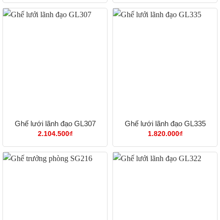
từ
2.39
đến
2.67
Ghế lưới lãnh đạo GL307
Ghế lưới lãnh đạo GL335
2.104.500
₫
1.820.000
₫