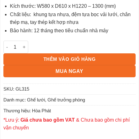
đánh giá
Kích thước: W580 x D610 x H1220 – 1300 (mm)
Chất liệu: khung tựa nhựa, đệm tựa bọc vải lưới, chân
thép mạ, tay thép kết hợp nhựa
Bảo hành: 12 tháng theo tiêu chuẩn nhà máy
Ghế lưới lãnh đạo GL315 số lượng
THÊM VÀO GIỎ HÀNG
MUA NGAY
SKU:
GL315
Danh mục:
Ghế lưới
,
Ghế trưởng phòng
Thương hiệu:
Hòa Phát
*Lưu ý:
Giá chưa bao gồm VAT
& Chưa bao gồm chi phí
vận chuyển