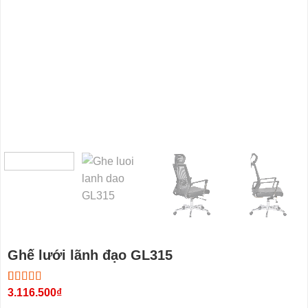
Ghế lưới lãnh đạo GL315
5.00
4
3.116.500
trên 5
₫
dựa trên