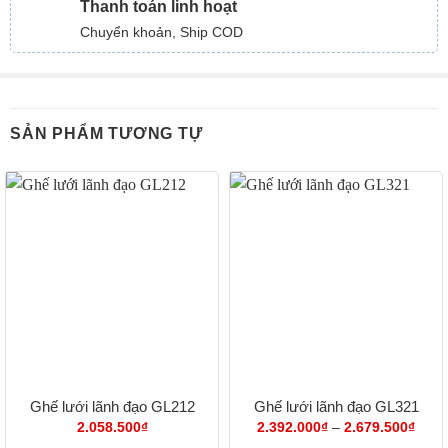
Thanh toán linh hoạt
Chuyển khoản, Ship COD
SẢN PHẨM TƯƠNG TỰ
Ghế lưới lãnh đạo GL212
Ghế lưới lãnh đạo GL321
Khoả
2.058.500
₫
2.392.000
₫
–
2.679.500
₫
giá: