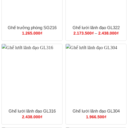
Ghế trưởng phòng SG216
Ghế lưới lãnh đạo GL322
Khoả
1.265.000
₫
2.173.500
₫
–
2.438.000
₫
giá:
từ
2.17
đến
2.43
Ghế lưới lãnh đạo GL316
Ghế lưới lãnh đạo GL304
2.438.000
₫
1.966.500
₫