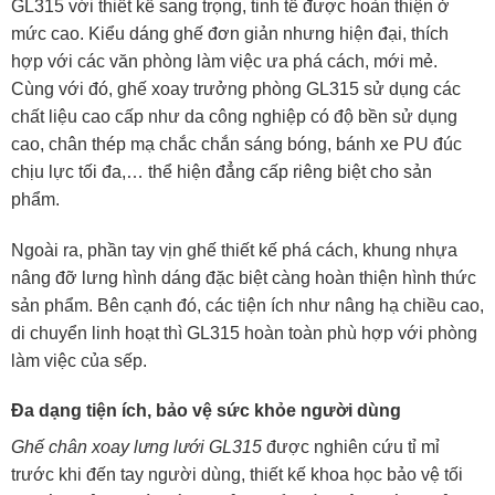
GL315 với thiết kế sang trọng, tinh tế được hoàn thiện ở
mức cao. Kiểu dáng ghế đơn giản nhưng hiện đại, thích
hợp với các văn phòng làm việc ưa phá cách, mới mẻ.
Cùng với đó, ghế xoay trưởng phòng GL315 sử dụng các
chất liệu cao cấp như da công nghiệp có độ bền sử dụng
cao, chân thép mạ chắc chắn sáng bóng, bánh xe PU đúc
chịu lực tối đa,… thể hiện đẳng cấp riêng biệt cho sản
phẩm.
Ngoài ra, phần tay vịn ghế thiết kế phá cách, khung nhựa
nâng đỡ lưng hình dáng đặc biệt càng hoàn thiện hình thức
sản phẩm. Bên cạnh đó, các tiện ích như nâng hạ chiều cao,
di chuyển linh hoạt thì GL315 hoàn toàn phù hợp với phòng
làm việc của sếp.
Đa dạng tiện ích, bảo vệ sức khỏe người dùng
Ghế chân xoay lưng lưới GL315
được nghiên cứu tỉ mỉ
trước khi đến tay người dùng, thiết kế khoa học bảo vệ tối