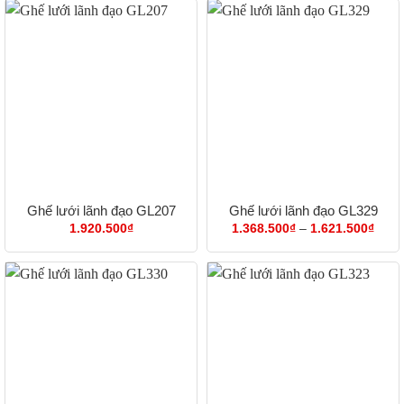
Ghế lưới lãnh đạo GL207
Ghế lưới lãnh đạo GL329
Khoả
1.920.500
₫
1.368.500
₫
–
1.621.500
₫
giá:
từ
1.36
đến
1.62