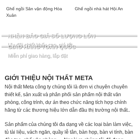
Ghế ngồi Sân vận động Hòa
Ghế ngồi nhà hát Hội An
Xuân
NHẬN BÁO GIÁ SỐ LƯỢNG LỚN
Ưu đãi chiết khấu cao, giá tốt
GIAO HÀNG TOÀN QUỐC
Miễn phí giao hàng, lắp đặt
GIỚI THIỆU NỘI THẤT META
Nội thất Meta công ty chúng tôi là đơn vị chuyên chuyên
thiết kế, sản xuất và phân phối sản phẩm nội thất văn
phòng, công trình, dự án theo chức năng tích hợp chính
hãng từ các thương hiệu lớn dẫn đầu thị trường nội thất..
Sản phẩm của chúng tôi đa dạng về các loại bàn làm việc,
tủ tài liệu, vách ngăn, quầy lễ tân, bàn họp, bàn vi tính, bàn