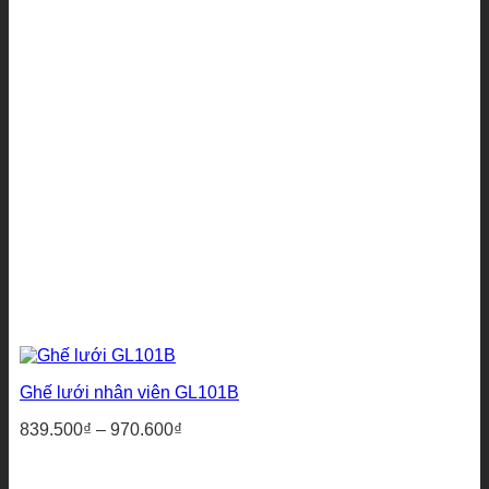
Ghế lưới nhân viên GL101B
Khoảng
839.500
₫
–
970.600
₫
giá:
từ
839.500₫