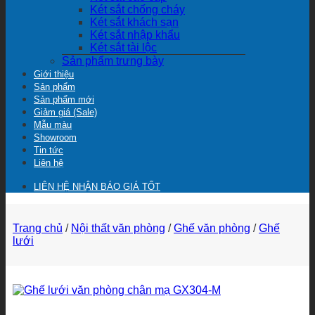
Két sắt chống cháy
Két sắt khách sạn
Két sắt nhập khẩu
Két sắt tài lộc
Sản phẩm trưng bày
Giới thiệu
Sản phẩm
Sản phẩm mới
Giảm giá (Sale)
Mẫu màu
Showroom
Tin tức
Liên hệ
LIÊN HỆ NHẬN BÁO GIÁ TỐT
Trang chủ
/
Nội thất văn phòng
/
Ghế văn phòng
/
Ghế
lưới