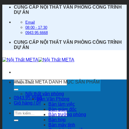
Bỏ
CUNG CẤP NỘI THẤT VĂN PHÒNG CÔNG TRÌNH
qua
DỰ ÁN
nội
dung
Email
08:00 - 17:30
0943.95.6668
CUNG CẤP NỘI THẤT VĂN PHÒNG CÔNG TRÌNH
DỰ ÁN
Tìm
#Nội Thất META
DANH MỤC SẢN PHẨM
kiếm:
Nội thất văn phòng
0943.95.6668
Bàn Văn Phòng
Giỏ hàng /
0
₫
Bàn làm việc
Bàn giám đốc
Tìm
Bàn trưởng phòng
kiếm:
Bàn họp
Bàn máy tính