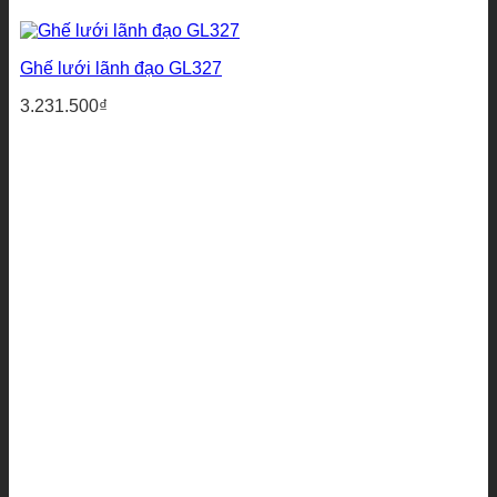
Ghế lưới lãnh đạo GL327
3.231.500
₫