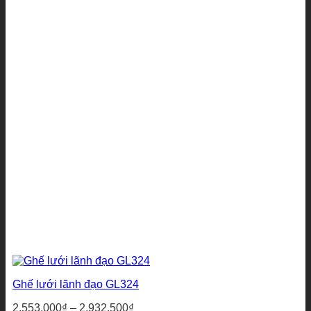
đến
970.600₫
Ghế lưới lãnh đạo GL324
Khoảng
2.553.000
₫
–
2.932.500
₫