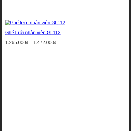
Ghế lưới nhân viên GL112
Khoảng
1.265.000
₫
–
1.472.000
₫
giá:
từ
1.265.000₫
đến
1.472.000₫