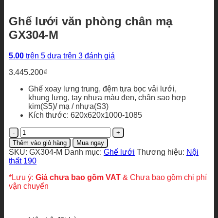
Ghế lưới văn phòng chân mạ
GX304-M
5.00
trên 5 dựa trên
3
đánh giá
3.445.200
₫
Ghế xoay lưng trung, đệm tựa bọc vải lưới,
khung lưng, tay nhựa màu đen, chân sao hợp
kim(S5)/ mạ / nhựa(S3)
Kích thước: 620x620x1000-1085
Ghế
lưới
Thêm vào giỏ hàng
Mua ngay
văn
SKU:
GX304-M
Danh mục:
Ghế lưới
Thương hiệu:
Nội
phòng
thất 190
chân
mạ
*Lưu ý:
Giá chưa bao gồm VAT
& Chưa bao gồm chi phí
GX304-
vận chuyển
M
số
lượng