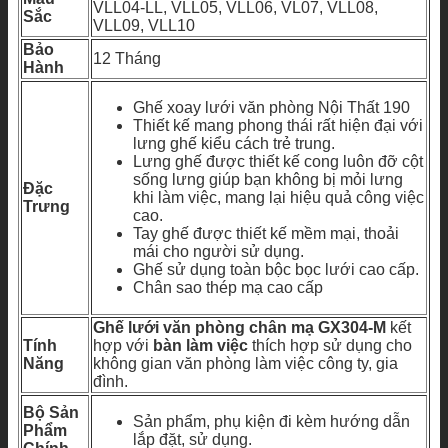
VLL04-LL, VLL05, VLL06, VL07, VLL08,
Sắc
VLL09, VLL10
Bảo
12 Tháng
Hành
Ghế xoay lưới văn phòng Nội Thất 190
Thiết kế mang phong thái rất hiện đại với
lưng ghế kiểu cách trẻ trung.
Lưng ghế được thiết kế cong luôn đỡ cột
sống lưng giúp bạn không bị mỏi lưng
Đặc
khi làm việc, mang lại hiệu quả công việc
Trưng
cao.
Tay ghế được thiết kế mềm mại, thoải
mái cho người sử dụng.
Ghế sử dụng toàn bộc bọc lưới cao cấp.
Chân sao thép mạ cao cấp
Ghế lưới văn phòng chân mạ GX304-M
kết
Tính
hợp với
bàn làm việc
thích hợp sử dụng cho
Năng
không gian văn phòng làm việc công ty, gia
đình.
Bộ Sản
Sản phẩm, phụ kiện đi kèm hướng dẫn
Phẩm
lắp đặt, sử dụng.