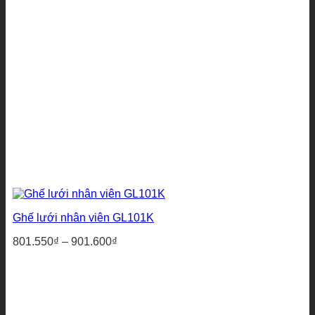
Ghế lưới nhân viên GL101K
Khoảng
801.550
₫
–
901.600
₫
giá:
từ
801.550₫
đến
901.600₫