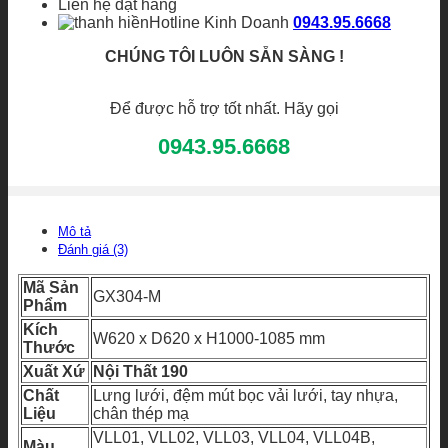
Liên hệ đặt hàng
Hotline Kinh Doanh
0943.95.6668
CHÚNG TÔI LUÔN SẴN SÀNG !
Để được hỗ trợ tốt nhất. Hãy gọi
0943.95.6668
Mô tả
Đánh giá (3)
Mã Sản
GX304-M
Phẩm
Kích
W620 x D620 x H1000-1085 mm
Thước
Xuất Xứ
Nội Thất 190
Chất
Lưng lưới, đệm mút bọc vải lưới, tay nhựa,
Liệu
chân thép mạ
VLL01, VLL02, VLL03, VLL04, VLL04B,
Màu