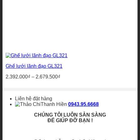
Ghế lưới lãnh đạo GL321
Khoảng
2.392.000
₫
–
2.679.500
₫
giá:
từ
2.392.000₫
Liên hệ đặt hàng
đến
Thanh Hiền
0943.95.6668
2.679.500₫
CHÚNG TÔI LUÔN SẴN SÀNG
ĐỂ GIÚP ĐỠ BẠN !