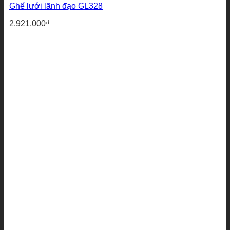
Ghế lưới lãnh đạo GL328
2.921.000
₫