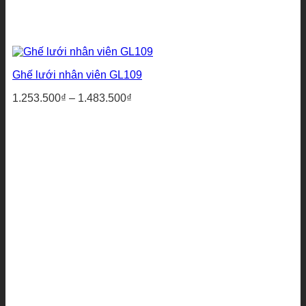
Ghế lưới nhân viên GL109
Khoảng
1.253.500
₫
–
1.483.500
₫
giá:
từ
1.253.500₫
đến
1.483.500₫