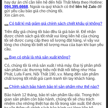
hay dự án chỉ cần liên hệ đến Nội Thất Meta theo Hotline:
094.395.6668
. Ngoài ra quý khách có thể
liên hệ Zalo
để
gửi yêu cầu báo giá cho chúng tôi.
Xin cảm ơn.
Có bất kì mã giảm giá chính sách chiết khấu gì không?
Trên đây giá chúng tôi báo đều là giá bán lẻ. Để nhận
được chính sách giá tốt nhất vui lòng liên hệ của chúng
tôi sẽ được cung cấp theo số lượng đặt hàng, vì vậy vui
lòng cho chúng tôi biết số lượng mua của bạn khi bạn yêu
cầu.
Bạn có phải là nhà sản xuất không?
Có, chúng tôi là nhà sản xuất / nhà máy. Đại lý phân phối
sản phẩm các thương hiệu nội thất nổi tiếng như Hòa
Phát, Lufa Fami, Nội Thất 190..v.v. Mang đến sản phẩm
chất lượng tốt nhất giá cạnh tranh tới tay khách hàng.
Chính sách bảo hành bảo trì sản phẩm như thế nào?
Bảo hành 12 tháng, bảo trì sản phẩm lâu dài. Trong thời
gian sản phẩm còn bảo hành, chúng tôi sẽ chịu trách
nhiệm cho những thiệt hại do lỗi trong sản xuất. Để được
tư vấn thêm về chính sách bảo hành vui lòng liên hệ