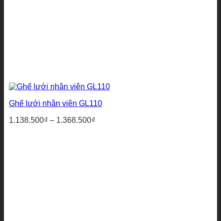
Ghế lưới nhân viên GL110
Khoảng
1.138.500
₫
–
1.368.500
₫
giá:
từ
1.138.500₫
đến
1.368.500₫