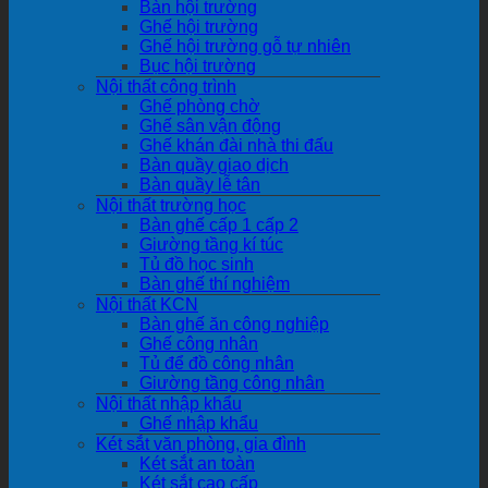
Bàn hội trường
Ghế hội trường
Ghế hội trường gỗ tự nhiên
Bục hội trường
Nội thất công trình
Ghế phòng chờ
Ghế sân vận động
Ghế khán đài nhà thi đấu
Bàn quầy giao dịch
Bàn quầy lễ tân
Nội thất trường học
Bàn ghế cấp 1 cấp 2
Giường tầng kí túc
Tủ đồ học sinh
Bàn ghế thí nghiệm
Nội thất KCN
Bàn ghế ăn công nghiệp
Ghế công nhân
Tủ để đồ công nhân
Giường tầng công nhân
Nội thất nhập khẩu
Ghế nhập khẩu
Két sắt văn phòng, gia đình
Két sắt an toàn
Két sắt cao cấp