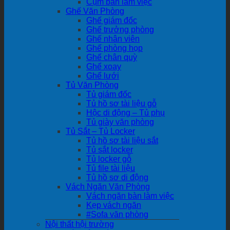
Cụm bàn làm việc
Ghế Văn Phòng
Ghế giám đốc
Ghế trưởng phòng
Ghế nhân viên
Ghế phòng họp
Ghế chân quỳ
Ghế xoay
Ghế lưới
Tủ Văn Phòng
Tủ giám đốc
Tủ hồ sơ tài liệu gỗ
Hộc di động – Tủ phụ
Tủ giày văn phòng
Tủ Sắt – Tủ Locker
Tủ hồ sơ tài liệu sắt
Tủ sắt locker
Tủ locker gỗ
Tủ file tài liệu
Tủ hồ sơ di động
Vách Ngăn Văn Phòng
Vách ngăn bàn làm việc
Kẹp vách ngăn
#Sofa văn phòng
Nội thất hội trường