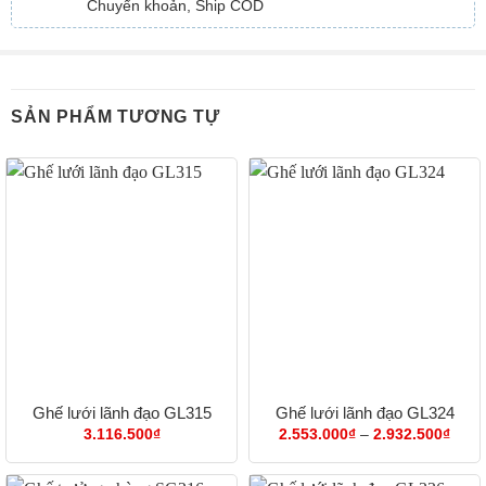
Chuyển khoản, Ship COD
SẢN PHẨM TƯƠNG TỰ
Ghế lưới lãnh đạo GL315
Ghế lưới lãnh đạo GL324
Khoả
3.116.500
₫
2.553.000
₫
–
2.932.500
₫
giá:
từ
2.55