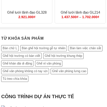
Ghế lưới lãnh đạo GL328
Ghế lưới lãnh đạo GL214
Khoả
2.921.000
₫
1.437.500
₫
–
1.702.000
₫
giá:
từ
1.43
đến
1.70
TỪ KHÓA SẢN PHẨM
Bàn chữ L
Bàn ghế hội trường gỗ tự nhiên
Bàn làm việc chân sắt
Ghế hội trường có bàn viết
Ghế hội trường khung thép
Ghế khán đài di động
Ghế nỉ văn phòng
Ghế văn phòng không có tay vịn
Ghế văn phòng lưng cao
Tủ treo chìa khóa
CÔNG TRÌNH DỰ ÁN THỰC TẾ