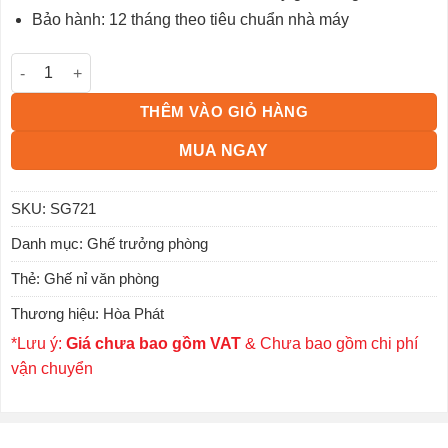
Bảo hành: 12 tháng theo tiêu chuẩn nhà máy
Ghế trưởng phòng SG721 số lượng
THÊM VÀO GIỎ HÀNG
MUA NGAY
SKU:
SG721
Danh mục:
Ghế trưởng phòng
Thẻ:
Ghế nỉ văn phòng
Thương hiệu:
Hòa Phát
*Lưu ý:
Giá chưa bao gồm VAT
& Chưa bao gồm chi phí
vận chuyển