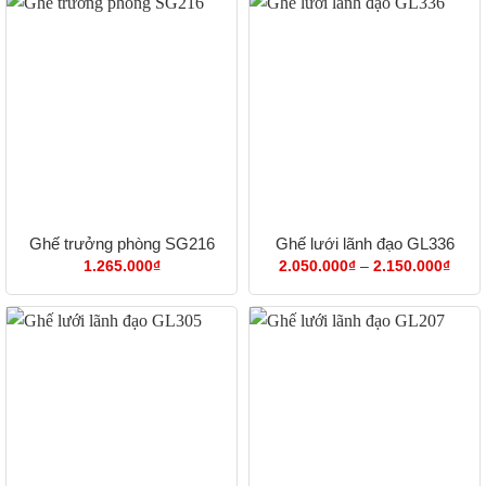
đến
2.93
Ghế trưởng phòng SG216
Ghế lưới lãnh đạo GL336
Khoả
1.265.000
₫
2.050.000
₫
–
2.150.000
₫
giá:
từ
2.05
đến
2.15