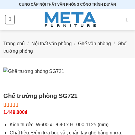
Bỏ
CUNG CẤP NỘI THẤT VĂN PHÒNG CÔNG TRÌNH DỰ ÁN
qua
nội
dung
Trang chủ
/
Nội thất văn phòng
/
Ghế văn phòng
/
Ghế
trưởng phòng
Ghế trưởng phòng SG721
5.00
2
1.449.000
trên 5
₫
dựa trên
đánh giá
Kích thước: W600 x D640 x H1000-1125 (mm)
Chất liệu: Đệm tựa bọc vải, chân tay ghế bằng nhựa.