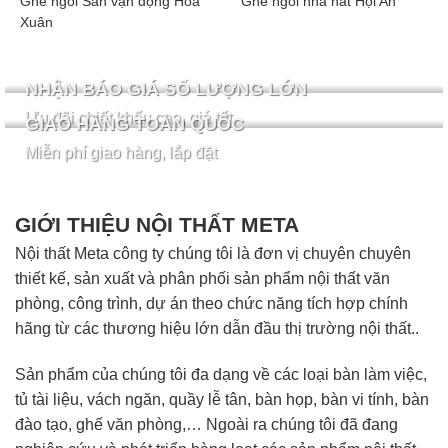
Ghế ngồi Sân vận động Hòa
Ghế ngồi nhà hát Hội An
Xuân
NHẬN BÁO GIÁ SỐ LƯỢNG LỚN
Ưu đãi chiết khấu cao, giá tốt
GIAO HÀNG TOÀN QUỐC
Miễn phí giao hàng, lắp đặt
GIỚI THIỆU NỘI THẤT META
Nội thất Meta công ty chúng tôi là đơn vị chuyên chuyên
thiết kế, sản xuất và phân phối sản phẩm nội thất văn
phòng, công trình, dự án theo chức năng tích hợp chính
hãng từ các thương hiệu lớn dẫn đầu thị trường nội thất..
Sản phẩm của chúng tôi đa dạng về các loại bàn làm việc,
tủ tài liệu, vách ngăn, quầy lễ tân, bàn họp, bàn vi tính, bàn
đào tạo, ghế văn phòng,… Ngoài ra chúng tôi đã đang