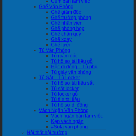
Cụm bàn làm việc
Ghế Văn Phòng
Ghế giám đốc
Ghế trưởng phòng
Ghế nhân viên
Ghế phòng họp
Ghế chân quỳ
Ghế xoay
Ghế lưới
Tủ Văn Phòng
Tủ giám đốc
Tủ hồ sơ tài liệu gỗ
Hộc di động – Tủ phụ
Tủ giày văn phòng
Tủ Sắt – Tủ Locker
Tủ hồ sơ tài liệu sắt
Tủ sắt locker
Tủ locker gỗ
Tủ file tài liệu
Tủ hồ sơ di động
Vách Ngăn Văn Phòng
Vách ngăn bàn làm việc
Kẹp vách ngăn
#Sofa văn phòng
Nội thất hội trường