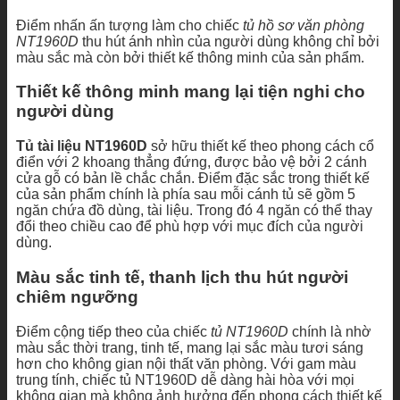
Điểm nhấn ấn tượng làm cho chiếc
tủ hồ sơ văn phòng
NT1960D
thu hút ánh nhìn của người dùng không chỉ bởi
màu sắc mà còn bởi thiết kế thông minh của sản phẩm.
Thiết kế thông minh mang lại tiện nghi cho
người dùng
Tủ tài liệu NT1960D
sở hữu thiết kế theo phong cách cổ
điển với 2 khoang thẳng đứng, được bảo vệ bởi 2 cánh
cửa gỗ có bản lề chắc chắn. Điểm đặc sắc trong thiết kế
của sản phẩm chính là phía sau mỗi cánh tủ sẽ gồm 5
ngăn chứa đồ dùng, tài liệu. Trong đó 4 ngăn có thể thay
đổi theo chiều cao để phù hợp với mục đích của người
dùng.
Màu sắc tinh tế, thanh lịch thu hút người
chiêm ngưỡng
Điểm cộng tiếp theo của chiếc
tủ NT1960D
chính là nhờ
màu sắc thời trang, tinh tế, mang lại sắc màu tươi sáng
hơn cho không gian nội thất văn phòng. Với gam màu
trung tính, chiếc tủ NT1960D dễ dàng hài hòa với mọi
không gian mà không ảnh hưởng đến phong cách thiết kế