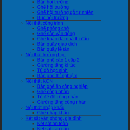
Bàn hội trường
Ghế hội trường
Ghế hội trường gỗ tự nhiên
Bục hội trường
Nội thất công trình
Ghế phòng chờ
Ghế sân vận động
Ghế khán đài nhà thi đấu
Bàn quầy giao dịch
Bàn quầy lễ tân
Nội thất trường học
Bàn ghế cấp 1 cấp 2
Giường tầng kí túc
Tủ đồ học sinh
Bàn ghế thí nghiệm
Nội thất KCN
Bàn ghế ăn công nghiệp
Ghế công nhân
Tủ để đồ công nhân
Giường tầng công nhân
Nội thất nhập khẩu
Ghế nhập khẩu
Két sắt văn phòng, gia đình
Két sắt an toàn
Két sắt cao cấp