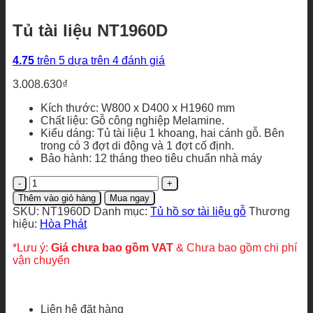
Tủ tài liệu NT1960D
4.75
trên 5 dựa trên
4
đánh giá
3.008.630
₫
Kích thước: W800 x D400 x H1960 mm
Chất liệu: Gỗ công nghiệp Melamine.
Kiểu dáng: Tủ tài liệu 1 khoang, hai cánh gỗ. Bên
trong có 3 đợt di động và 1 đợt cố định.
Bảo hành: 12 tháng theo tiêu chuẩn nhà máy
Tủ
tài
Thêm vào giỏ hàng
Mua ngay
liệu
SKU:
NT1960D
Danh mục:
Tủ hồ sơ tài liệu gỗ
Thương
NT1960D
hiệu:
Hòa Phát
số
lượng
*Lưu ý:
Giá chưa bao gồm VAT
& Chưa bao gồm chi phí
vận chuyển
Liên hệ đặt hàng