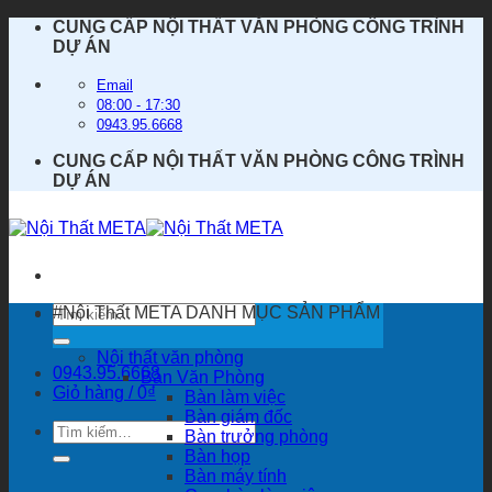
Bỏ
CUNG CẤP NỘI THẤT VĂN PHÒNG CÔNG TRÌNH
qua
DỰ ÁN
nội
dung
Email
08:00 - 17:30
0943.95.6668
CUNG CẤP NỘI THẤT VĂN PHÒNG CÔNG TRÌNH
DỰ ÁN
Tìm
#Nội Thất META
DANH MỤC SẢN PHẨM
kiếm:
Nội thất văn phòng
0943.95.6668
Bàn Văn Phòng
Giỏ hàng /
0
₫
Bàn làm việc
Bàn giám đốc
Tìm
Bàn trưởng phòng
kiếm:
Bàn họp
Bàn máy tính