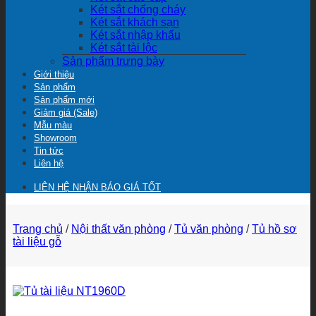
Két sắt chống cháy
Két sắt khách sạn
Két sắt nhập khẩu
Két sắt tài lộc
Sản phẩm trưng bày
Giới thiệu
Sản phẩm
Sản phẩm mới
Giảm giá (Sale)
Mẫu màu
Showroom
Tin tức
Liên hệ
LIÊN HỆ NHẬN BÁO GIÁ TỐT
Trang chủ
/
Nội thất văn phòng
/
Tủ văn phòng
/
Tủ hồ sơ
tài liệu gỗ