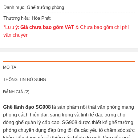
Danh mục:
Ghế trưởng phòng
Thương hiệu:
Hòa Phát
*Lưu ý:
Giá chưa bao gồm VAT
& Chưa bao gồm chi phí
vận chuyển
MÔ TẢ
THÔNG TIN BỔ SUNG
ĐÁNH GIÁ (2)
Ghế lãnh đạo SG908
là sản phẩm nội thất văn phòng mang
phong cách hiện đại, sang trọng và tinh tế đặc trưng cho
dòng ghế quản lý cấp cao. SG908 được thiết kế
ghế trưởng
phòng
chuyên dụng đáp ứng tối đa các yếu tố chăm sóc sức
khỏe, tiện dụng và cải thiện các bệnh do ngồi làm việc quá