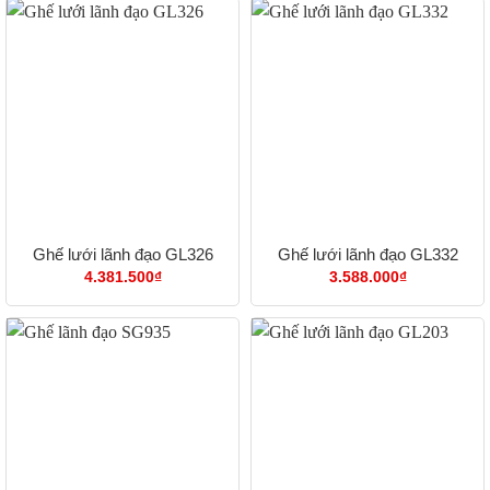
đến
2.679.500₫
Ghế lưới lãnh đạo GL326
Ghế lưới lãnh đạo GL332
4.381.500
₫
3.588.000
₫