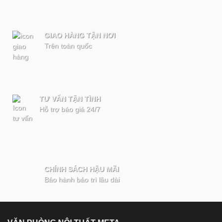
GIAO HÀNG TẬN NƠI
Trên toàn quốc
TƯ VẤN TẬN TÌNH
Hỗ trợ báo giá 24/7
CHÍNH SÁCH HẬU MÃI
Bảo hành bảo trì lâu dài