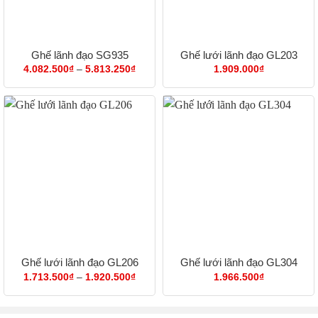
Ghế lãnh đạo SG935
Ghế lưới lãnh đạo GL203
Khoảng
4.082.500
₫
–
5.813.250
₫
1.909.000
₫
giá:
từ
4.082.500₫
đến
5.813.250₫
Ghế lưới lãnh đạo GL206
Ghế lưới lãnh đạo GL304
Khoảng
1.713.500
₫
–
1.920.500
₫
1.966.500
₫
giá:
từ
1.713.500₫
đến