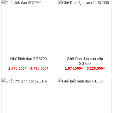
Ghế lãnh đạo cao cấp
Ghế lãnh đạo SG9700
SG350
Khoảng
Khoả
2.875.000
₫
–
4.795.500
₫
1.874.500
₫
–
3.220.000
₫
giá:
giá:
từ
từ
2.875.000₫
1.87
đến
đến
4.795.500₫
3.22