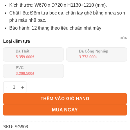
từ
đánh giá
Kích thước: W670 x D720 x H1130÷1210 (mm).
3.208.500₫
đến
Chất liệu: Đệm tựa bọc da, chân tay ghế bằng nhựa sơn
5.359.000₫
phủ màu nhũ bạc.
Bảo hành: 12 tháng theo tiêu chuẩn nhà máy
XÓA
Loại đệm tựa
Da Thật
Da Công Nghiệp
5.359.000
₫
3.772.000
₫
PVC
3.208.500
₫
Ghế lãnh đạo SG908 số lượng
THÊM VÀO GIỎ HÀNG
MUA NGAY
SKU:
SG908