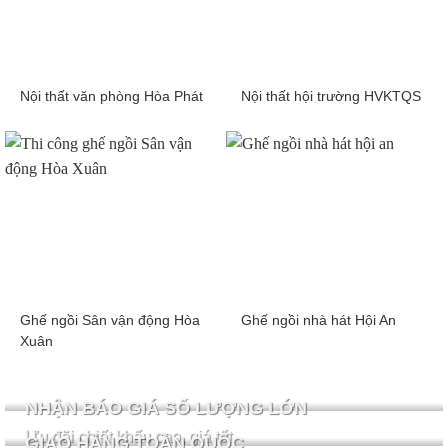
Nội thất văn phòng Hòa Phát
Nội thất hội trường HVKTQS
Ghế ngồi Sân vận động Hòa
Ghế ngồi nhà hát Hội An
Xuân
NHẬN BÁO GIÁ SỐ LƯỢNG LỚN
Ưu đãi chiết khấu cao, giá tốt
GIAO HÀNG TOÀN QUỐC