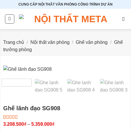
Bỏ
CUNG CẤP NỘI THẤT VĂN PHÒNG CÔNG TRÌNH DỰ ÁN
qua
nội
dung
Trang chủ
/
Nội thất văn phòng
/
Ghế văn phòng
/
Ghế
trưởng phòng
Ghế lãnh đạo SG908
Khoảng
5.00
2
3.208.500
trên 5
₫
–
5.359.000
₫
giá:
dựa trên