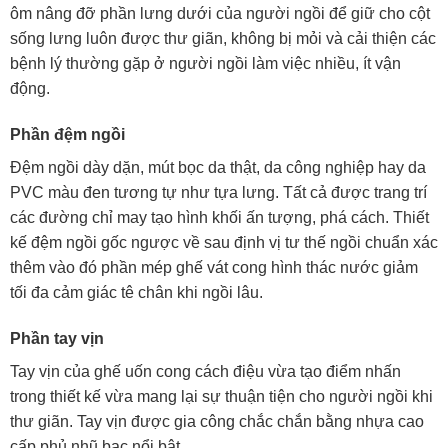
ôm nâng đỡ phần lưng dưới của người ngồi để giữ cho cột
sống lưng luôn được thư giãn, không bị mỏi và cải thiện các
bệnh lý thường gặp ở người ngồi làm việc nhiều, ít vận
động.
Phần đệm ngồi
Đệm ngồi dày dặn, mút bọc da thật, da công nghiệp hay da
PVC màu đen tương tự như tựa lưng. Tất cả được trang trí
các đường chỉ may tạo hình khối ấn tượng, phá cách. Thiết
kế đệm ngồi gốc ngược về sau định vị tư thế ngồi chuẩn xác
thêm vào đó phần mép ghế vát cong hình thác nước giảm
tối đa cảm giác tê chân khi ngồi lâu.
Phần tay vịn
Tay vịn của ghế uốn cong cách điệu vừa tạo điểm nhấn
trong thiết kế vừa mang lại sự thuận tiện cho người ngồi khi
thư giãn. Tay vịn được gia công chắc chắn bằng nhựa cao
cấp phủ nhũ bạc nổi bật.