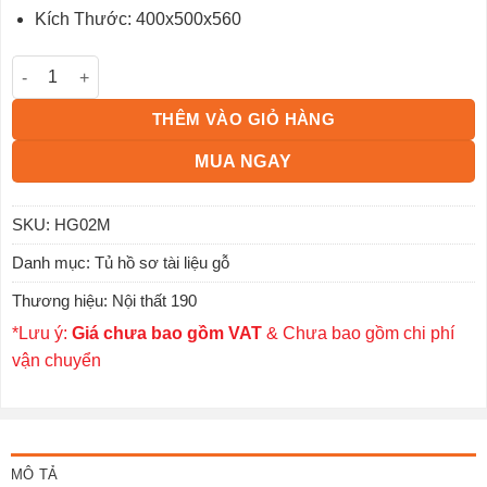
Kích Thước: 400x500x560
Hộc bàn gỗ 3 ngăn kéo HG02M số lượng
THÊM VÀO GIỎ HÀNG
MUA NGAY
SKU:
HG02M
Danh mục:
Tủ hồ sơ tài liệu gỗ
Thương hiệu:
Nội thất 190
*Lưu ý:
Giá chưa bao gồm VAT
& Chưa bao gồm chi phí
vận chuyển
MÔ TẢ