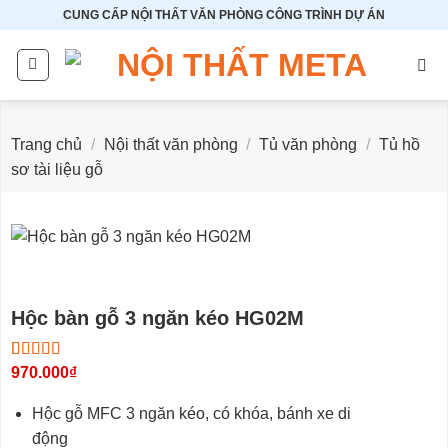
Bỏ
CUNG CẤP NỘI THẤT VĂN PHÒNG CÔNG TRÌNH DỰ ÁN
qua
nội
dung
Trang chủ
/
Nội thất văn phòng
/
Tủ văn phòng
/
Tủ hồ
sơ tài liệu gỗ
Hộc bàn gỗ 3 ngăn kéo HG02M
4.60
5
970.000
trên 5
₫
dựa trên
đánh giá
Hộc gỗ MFC 3 ngăn kéo, có khóa, bánh xe di
động