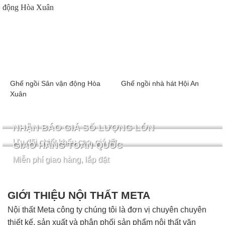
Ghế ngồi Sân vận động Hòa
Ghế ngồi nhà hát Hội An
Xuân
NHẬN BÁO GIÁ SỐ LƯỢNG LỚN
Ưu đãi chiết khấu cao, giá tốt
GIAO HÀNG TOÀN QUỐC
Miễn phí giao hàng, lắp đặt
GIỚI THIỆU NỘI THẤT META
Nội thất Meta công ty chúng tôi là đơn vị chuyên chuyên
thiết kế, sản xuất và phân phối sản phẩm nội thất văn