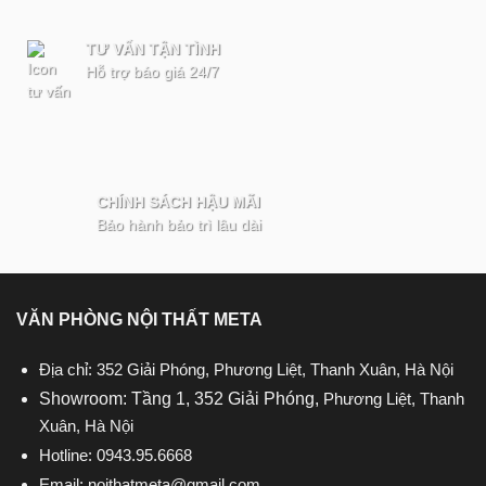
TƯ VẤN TẬN TÌNH
Hỗ trợ báo giá 24/7
CHÍNH SÁCH HẬU MÃI
Bảo hành bảo trì lâu dài
VĂN PHÒNG NỘI THẤT META
Địa chỉ: 352 Giải Phóng, Phương Liệt, Thanh Xuân, Hà Nội
Showroom: Tầng 1, 352 Giải Phóng,
Phương Liệt, Thanh
Xuân, Hà Nội
Hotline:
0943.95.6668
Email:
noithatmeta@gmail.com